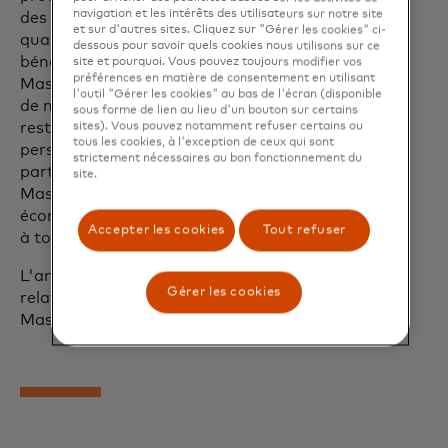
navigation et les intérêts des utilisateurs sur notre site
des paiements numériques en temps
et sur d'autres sites. Cliquez sur "Gérer les cookies" ci-
quasi réel à leurs clients. Paysend
dessous pour savoir quels cookies nous utilisons sur ce
bénéficiera de l'étendue du réseau de
site et pourquoi. Vous pouvez toujours modifier vos
préférences en matière de consentement en utilisant
Mastercard, ce qui lui permettra d'ouvrir
l'outil "Gérer les cookies" au bas de l'écran (disponible
de nouveaux couloirs entre l'Europe et le
sous forme de lien au lieu d'un bouton sur certains
reste du monde pour les transactions de
sites). Vous pouvez notamment refuser certains ou
tous les cookies, à l'exception de ceux qui sont
personne à personne. Le programme fait
strictement nécessaires au bon fonctionnement du
partie intégrante de la mission de
site.
Mastercard qui consiste à favoriser une
économie numérique inclusive qui profite
Accepter les cookies
Tout refuser
à tous, partout.
L'annonce d'aujourd'hui renforce la
Gérer les cookies
relation de longue date entre
Mastercard et Paysend.