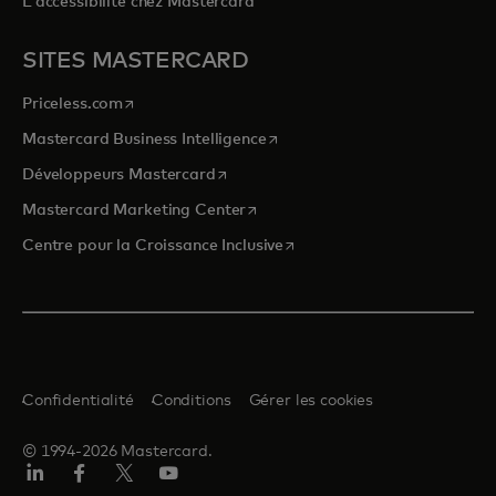
L'accessibilité chez Mastercard
SITES MASTERCARD
s’ouvre dans un nouvel onglet
Priceless.com
s’ouvre dans un nouvel onglet
Mastercard Business Intelligence
s’ouvre dans un nouvel onglet
Développeurs Mastercard
s’ouvre dans un nouvel onglet
Mastercard Marketing Center
s’ouvre dans un nouvel ongle
Centre pour la Croissance Inclusive
Confidentialité
Conditions
Gérer les cookies
© 1994-2026 Mastercard.
LinkedIn
Facebook
Twitter/X
YouTube