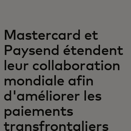
Pour vous
Pour les entreprises
Mastercard et
Paysend étendent
Pour le monde
leur collaboration
Pour les innovateurs
mondiale afin
Actualités et tendances
d'améliorer les
paiements
transfrontaliers