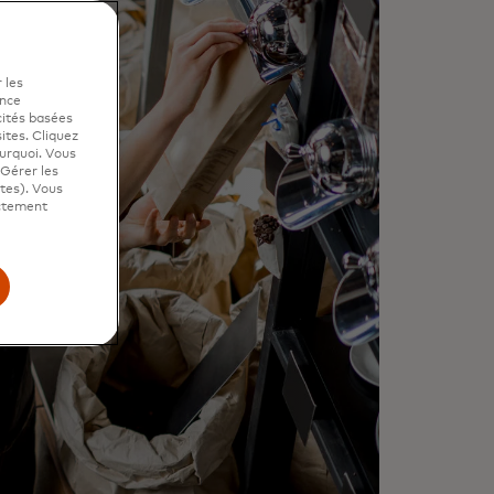
 les
ence
cités basées
sites. Cliquez
ourquoi. Vous
"Gérer les
ites). Vous
ictement