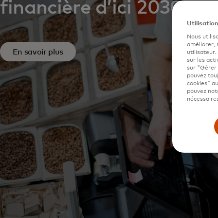
financière d’ici 2030.
Utilisatio
Nous utilis
améliorer,
En savoir plus
utilisateur
sur les acti
sur "Gérer 
pouvez touj
cookies" au
pouvez nota
nécessaires