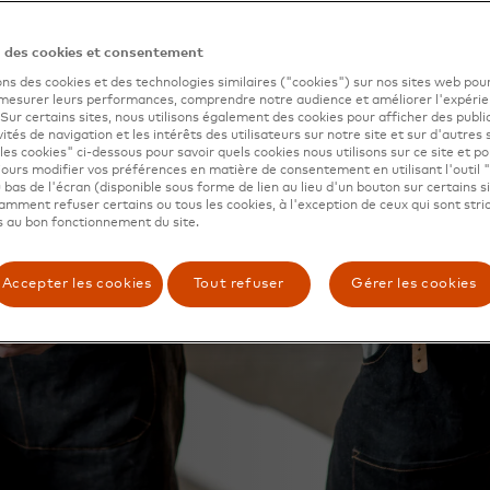
n des cookies et consentement
ons des cookies et des technologies similaires ("cookies") sur nos sites web pour
 mesurer leurs performances, comprendre notre audience et améliorer l'expéri
. Sur certains sites, nous utilisons également des cookies pour afficher des publi
vités de navigation et les intérêts des utilisateurs sur notre site et sur d'autres 
les cookies" ci-dessous pour savoir quels cookies nous utilisons sur ce site et p
ours modifier vos préférences en matière de consentement en utilisant l'outil 
 bas de l'écran (disponible sous forme de lien au lieu d'un bouton sur certains s
mment refuser certains ou tous les cookies, à l'exception de ceux qui sont str
 au bon fonctionnement du site.
Accepter les cookies
Tout refuser
Gérer les cookies