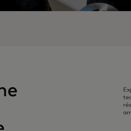
ne
Ex
te
ré
am
e