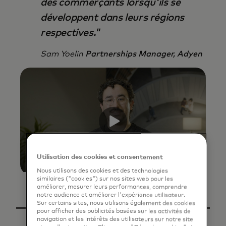
des commerçants lorsqu'ils se
développent dans leurs régions
respectives."
Sam Yoelin
Partnerships Manager, Adyen
Utilisation des cookies et consentement
Nous utilisons des cookies et des technologies
similaires ("cookies") sur nos sites web pour les
améliorer, mesurer leurs performances, comprendre
notre audience et améliorer l'expérience utilisateur.
Sur certains sites, nous utilisons également des cookies
pour afficher des publicités basées sur les activités de
navigation et les intérêts des utilisateurs sur notre site