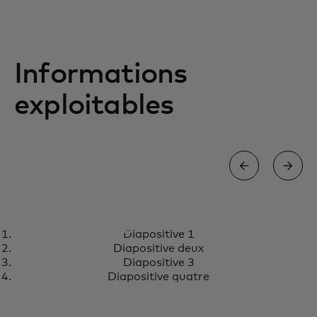
Informations
exploitables
RECHERCHE
Diapositive 1
Concevoir la prochaine
En savoir plus
Diapositive deux
génération de solutions de
Diapositive 3
transfert d'argent
Diapositive quatre