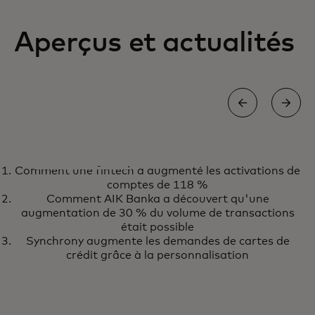
Aperçus et actualités
LIVRE BLANC
Comment une fintech a augmenté les activations de
Comment élaborer et appliquer
En savoir plus
comptes de 118 %
des politiques de voyage et
Comment AIK Banka a découvert qu'une
augmentation de 30 % du volume de transactions
maîtriser les coûts dans une
était possible
nouvelle ère
Synchrony augmente les demandes de cartes de
crédit grâce à la personnalisation