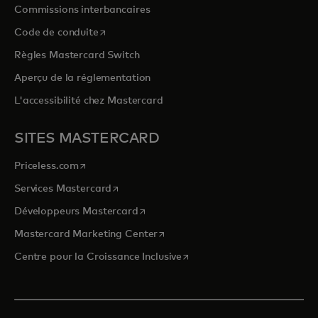
Commissions interbancaires
s’ouvre dans un nouvel onglet
Code de conduite
Règles Mastercard Switch
Aperçu de la réglementation
L'accessibilité chez Mastercard
SITES MASTERCARD
s’ouvre dans un nouvel onglet
Priceless.com
s’ouvre dans un nouvel onglet
Services Mastercard
s’ouvre dans un nouvel onglet
Développeurs Mastercard
s’ouvre dans un nouvel onglet
Mastercard Marketing Center
s’ouvre dans un nouvel ongle
Centre pour la Croissance Inclusive