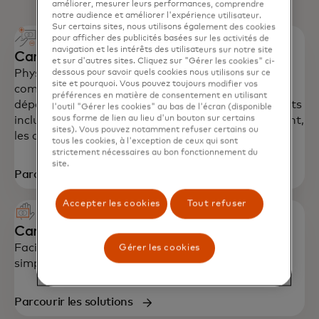
améliorer, mesurer leurs performances, comprendre
notre audience et améliorer l'expérience utilisateur.
Sur certains sites, nous utilisons également des cookies
pour afficher des publicités basées sur les activités de
navigation et les intérêts des utilisateurs sur notre site
Cartes commerciales
et sur d'autres sites. Cliquez sur "Gérer les cookies" ci-
Physiques, mobiles ou virtuelles, nos solutions
dessous pour savoir quels cookies nous utilisons sur ce
site et pourquoi. Vous pouvez toujours modifier vos
commerciales sont utilisées pour contrôler les
préférences en matière de consentement en utilisant
dépenses et améliorer la réconciliation. Les produits
l'outil "Gérer les cookies" au bas de l'écran (disponible
sous forme de lien au lieu d'un bouton sur certains
incluent les cartes dédiées aux frais de déplacement,
sites). Vous pouvez notamment refuser certains ou
les cartes d'achat et les cartes de flotte.
tous les cookies, à l'exception de ceux qui sont
strictement nécessaires au bon fonctionnement du
site.
Parcourir les solutions
Accepter les cookies
Tout refuser
Cartes de voyage
Facilitez vos voyages d'affaires avec des dépenses
Gérer les cookies
simplifiées et des rapports détaillés.
Parcourir les solutions