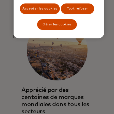
Accepter les cookies
Tout refuser
Gérer les cookies
Apprécié par des
centaines de marques
mondiales dans tous les
secteurs