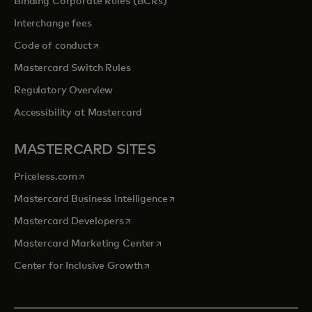
Binding Corporate Rules (BCRs)
Interchange fees
s’ouvre dans un nouvel onglet
Code of conduct
Mastercard Switch Rules
Regulatory Overview
Accessibility at Mastercard
MASTERCARD SITES
s’ouvre dans un nouvel onglet
Priceless.com
s’ouvre dans un nouvel onglet
Mastercard Business Intelligence
s’ouvre dans un nouvel onglet
Mastercard Developers
s’ouvre dans un nouvel onglet
Mastercard Marketing Center
s’ouvre dans un nouvel onglet
Center for Inclusive Growth