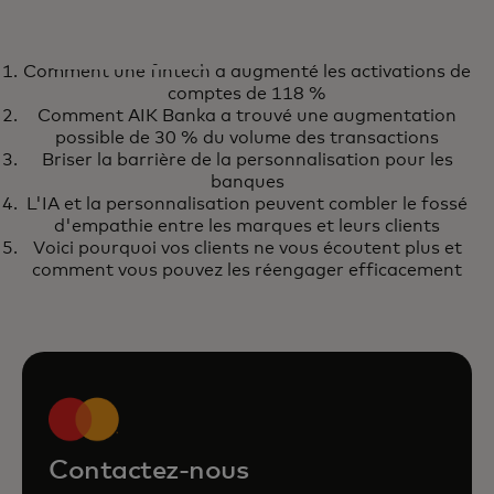
ÉTUDES DE CAS
Comment une fintech a augmenté les activations de
Découvrez comment notre
En savoir plus
comptes de 118 %
logiciel de personnalisation aide
Comment AIK Banka a trouvé une augmentation
à renforcer la fidélité des clients
possible de 30 % du volume des transactions
Briser la barrière de la personnalisation pour les
banques
L'IA et la personnalisation peuvent combler le fossé
d'empathie entre les marques et leurs clients
Voici pourquoi vos clients ne vous écoutent plus et
comment vous pouvez les réengager efficacement
Contactez-nous