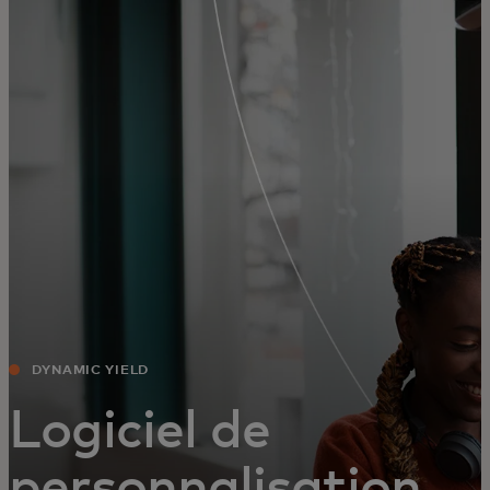
Pour vous
Pour les entreprises
Pour le monde
Pour les innovateurs
Actualités et tendances
DYNAMIC YIELD
Logiciel de
personnalisation