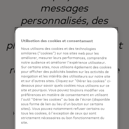
messages
personnalisés, des
notifications et bien
Utilisation des cookies et consentement
plus encore, nous aidant
Nous utilisons des cookies et des technologies
similaires ("cookies") sur nos sites web pour les
ainsi à atteindre des
améliorer, mesurer leurs performances, comprendre
notre audience et améliorer l'expérience utilisateur.
résultats de croissance
Sur certains sites, nous utilisons également des cookies
pour afficher des publicités basées sur les activités de
navigation et les intérêts des utilisateurs sur notre site
clés.
et sur d'autres sites. Cliquez sur "Gérer les cookies" ci-
dessous pour savoir quels cookies nous utilisons sur ce
site et pourquoi. Vous pouvez toujours modifier vos
préférences en matière de consentement en utilisant
l'outil "Gérer les cookies" au bas de l'écran (disponible
sous forme de lien au lieu d'un bouton sur certains
Andrés Meléndez Hagedorn
sites). Vous pouvez notamment refuser certains ou
Head of Conversions and Analytics, Coopeuch
tous les cookies, à l'exception de ceux qui sont
strictement nécessaires au bon fonctionnement du
site.