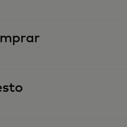
omprar
esto