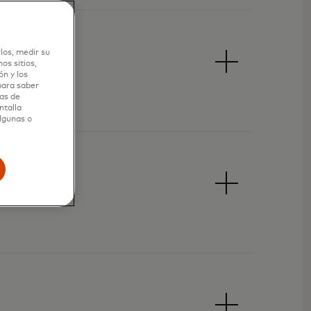
los, medir su
os sitios,
n y los
 para saber
as de
ntalla
algunas o