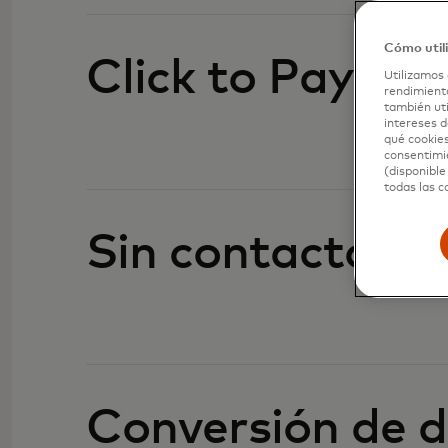
Cómo util
Click to Pay
Utilizamos 
rendimiento
también uti
intereses d
qué cookies
consentimie
(disponible
todas las c
Sin contacto
Conversión de d