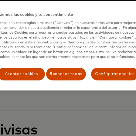
izamos las cookies y tu consentimiento
cookies y tecnologías similares ("Cookies") en nuestros sitios web para mejorar
, comprender a nuestra audiencia y mejorar la experiencia del usuario. En algun
lizamos Cookies para mostrar anuncios basados en las actividades de navegació
e los usuarios en el sitio web y en otros sitios. Haz clic en "Configurar cookies"
 utilizamos en este sitio web y por qué. Siempre puedes cambiar tus preferenci
nto utilizando la herramienta "Configurar cookies" en la parte inferior de la pa
 como un enlace en lugar de un botón en algunos sitios). Esto incluye rechazar 
ookies, excepto las que son estrictamente necesarias para que el sitio funcione.
Aceptar cookies
Rechazar todas
Configurar cookies
ivisas