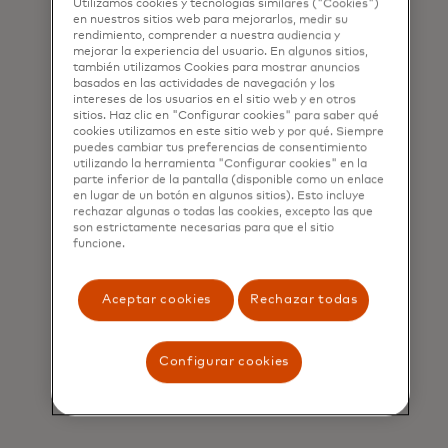
Utilizamos cookies y tecnologías similares ("Cookies")
en nuestros sitios web para mejorarlos, medir su
rendimiento, comprender a nuestra audiencia y
mejorar la experiencia del usuario. En algunos sitios,
también utilizamos Cookies para mostrar anuncios
basados en las actividades de navegación y los
intereses de los usuarios en el sitio web y en otros
sitios. Haz clic en "Configurar cookies" para saber qué
cookies utilizamos en este sitio web y por qué. Siempre
puedes cambiar tus preferencias de consentimiento
utilizando la herramienta "Configurar cookies" en la
parte inferior de la pantalla (disponible como un enlace
en lugar de un botón en algunos sitios). Esto incluye
rechazar algunas o todas las cookies, excepto las que
son estrictamente necesarias para que el sitio
funcione.
Aceptar cookies
Rechazar todas
Descubre oportunidades
de cocreación para
Configurar cookies
resolver tus retos clave.