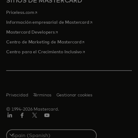
SITIOS DE MASTERCARD
se abre en una pestaña nueva
Priceless.com
se abre en una pestaña
Información empresarial de Mastercard
se abre en una pestaña nueva
Mastercard Developers
se abre en una pestaña nu
Centro de Marketing de Mastercard
se abre en una pestaña nu
Centro para el Crecimiento Inclusivo
Privacidad
Términos
Gestionar cookies
© 1994-2026 Mastercard.
LinkedIn
Facebook
Twitter/X
Youtube
Select
a