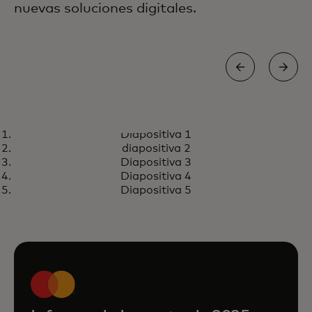
nuevas soluciones digitales.
EMPRENDEDORES RURALES
Diapositiva 1
Conectando las empresas
Más información
diapositiva 2
rurales a herramientas
Diapositiva 3
financieras y digitales para
Diapositiva 4
Diapositiva 5
crecer