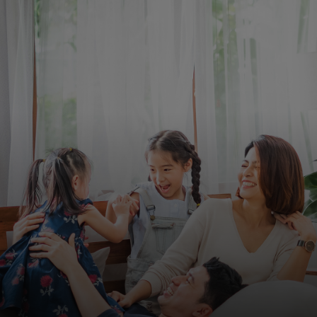
Para ti
Para empresas
Para el mundo
Para innovadores
Noticias y tendencias