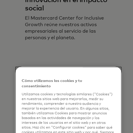
social
El Mastercard Center for Inclusive
Growth reúne nuestros activos
empresariales al servicio de las
personas y el planeta.
Cómo utilizamos las cookies y tu
consentimiento
Utilizamos cookies y tecnologías similares ("Cookies")
en nuestros sitios web para mejorarlos, medir su
rendimiento, comprender a nuestra audiencia y
mejorar la experiencia del usuario. En algunos sitios,
también utilizamos Cookies para mostrar anuncios
basados en las actividades de navegación y los
intereses de los usuarios en el sitio web y en otros
sitios. Haz clic en "Configurar cookies" para saber qué
cookies utilizamos en este sitio web y por qué. Siempre