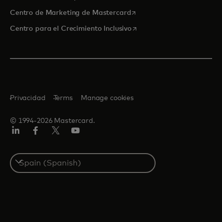
se abre en una pestaña nu
Centro de Marketing de Mastercard
se abre en una pestaña nu
Centro para el Crecimiento Inclusivo
Privacidad
Terms
Manage cookies
© 1994-2026 Mastercard.
LinkedIn
Facebook
Twitter/X
Youtube
Select
a
country