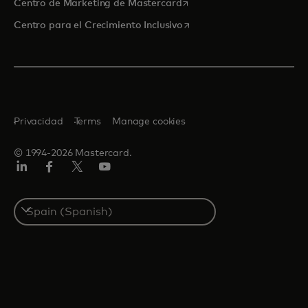
se abre en una pestaña nu
Centro de Marketing de Mastercard
se abre en una pestaña nu
Centro para el Crecimiento Inclusivo
Privacidad
Terms
Manage cookies
© 1994-2026 Mastercard.
LinkedIn
Facebook
Twitter/X
Youtube
Select
a
country