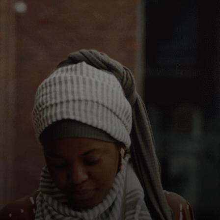
Para ti
Para empresas
Para el mundo
Para innovadores
Noticias y tendencias