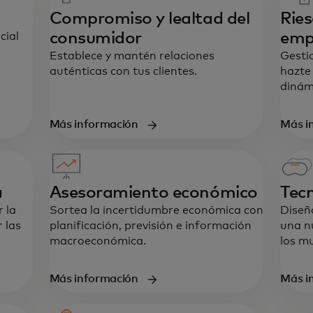
Compromiso y lealtad del
Ries
consumidor
emp
cial
Establece y mantén relaciones
Gesti
auténticas con tus clientes.
hazte
dinám
Más información
Más i
a
Asesoramiento económico
Tecn
 la
Sortea la incertidumbre económica con
Diseñ
r las
planificación, previsión e información
una n
macroeconómica.
los mu
Más información
Más i