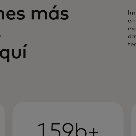
ones más
Im
em
s
ex
da
te
quí
159b+