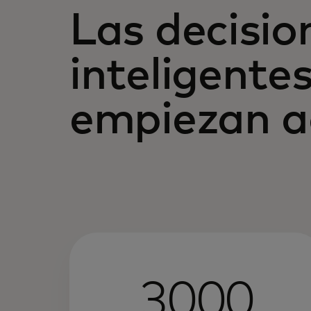
Las decisi
inteligente
empiezan a
3000