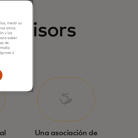
Advisors
los, medir su
os sitios,
n y los
 para saber
as de
ntalla
algunas o
al
Una asociación de