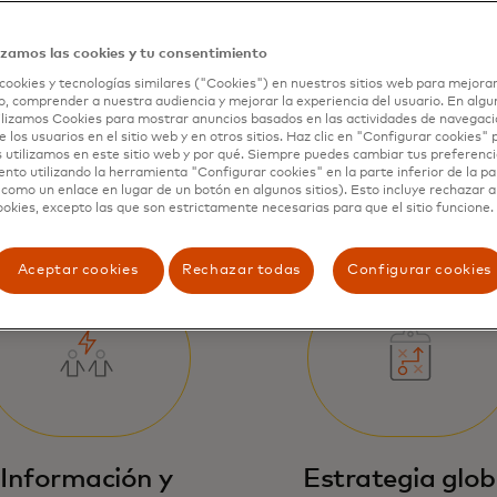
izamos las cookies y tu consentimiento
de Mastercard 
cookies y tecnologías similares ("Cookies") en nuestros sitios web para mejorar
, comprender a nuestra audiencia y mejorar la experiencia del usuario. En algun
lizamos Cookies para mostrar anuncios basados en las actividades de navegació
e los usuarios en el sitio web y en otros sitios. Haz clic en "Configurar cookies"
 utilizamos en este sitio web y por qué. Siempre puedes cambiar tus preferenci
nto utilizando la herramienta "Configurar cookies" en la parte inferior de la pa
 como un enlace en lugar de un botón en algunos sitios). Esto incluye rechazar 
ookies, excepto las que son estrictamente necesarias para que el sitio funcione.
Aceptar cookies
Rechazar todas
Configurar cookies
Información y
Estrategia glob