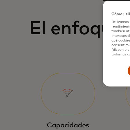
Cómo util
El enfoque 
Utilizamos 
rendimiento
también uti
intereses d
qué cookies
consentimie
(disponible
todas las c
Capacidades