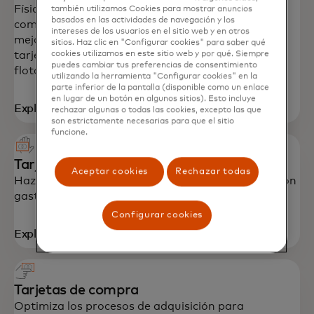
Físicas, móviles o virtuales, nuestras soluciones
también utilizamos Cookies para mostrar anuncios
basados en las actividades de navegación y los
comerciales se utilizan para controlar los gastos y
intereses de los usuarios en el sitio web y en otros
mejorar la conciliación. Los productos incluyen
sitios. Haz clic en "Configurar cookies" para saber qué
cookies utilizamos en este sitio web y por qué. Siempre
tarjetas de T&E, tarjetas de compra y tarjetas de
puedes cambiar tus preferencias de consentimiento
flota.
utilizando la herramienta "Configurar cookies" en la
parte inferior de la pantalla (disponible como un enlace
en lugar de un botón en algunos sitios). Esto incluye
Explora soluciones
rechazar algunas o todas las cookies, excepto las que
son estrictamente necesarias para que el sitio
funcione.
Tarjetas de viaje
Aceptar cookies
Rechazar todas
Haz que tus viajes de negocios sean más fluidos con
gastos simplificados e información sobre el gasto.
Configurar cookies
Explora soluciones
Tarjetas de compra
Optimiza los procesos de adquisición para