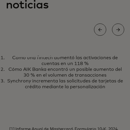
noticias
LIBRO BLANCO
Cómo una fintech aumentó las activaciones de
Cómo desarrollar y aplicar
Más información
cuentas en un 118 %
políticas de viaje y controlar los
Cómo AIK Banka encontró un posible aumento del
costes en una nueva era
30 % en el volumen de transacciones
Synchrony incrementa las solicitudes de tarjetas de
crédito mediante la personalización
[1] Informe Anual de Mastercard, Formulario 10-K, 2024.