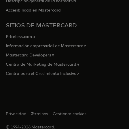
Descripción general de la normativa
Accesibilidad en Mastercard
SITIOS DE MASTERCARD
se abre en una pestaña nueva
Priceless.com
se abre en una pestaña
Información empresarial de Mastercard
se abre en una pestaña nueva
Mastercard Developers
se abre en una pestaña nu
Centro de Marketing de Mastercard
se abre en una pestaña nu
Centro para el Crecimiento Inclusivo
Privacidad
Términos
Gestionar cookies
© 1994-2026 Mastercard.