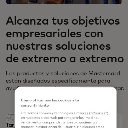
Alcanza tus objetivos
empresariales con
nuestras soluciones
de extremo a extremo
Los productos y soluciones de Mastercard
están diseñados específicamente para
ayudar a las grandes empresas a prosperar.
Cómo utilizamos las cookies y tu
consentimiento
Utilizamos cookies y tecnologías similares ("Cookies")
en nuestros sitios web para mejorarlos, medir su
rendimiento, comprender a nuestra audiencia y
Tarjetas comerciales
mejorar la experiencia del usuario. En algunos sitios,