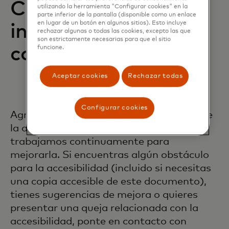
Comentarios e
utilizando la herramienta "Configurar cookies" en la
parte inferior de la pantalla (disponible como un enlace
en lugar de un botón en algunos sitios). Esto incluye
información de
rechazar algunas o todas las cookies, excepto las que
son estrictamente necesarias para que el sitio
contacto
funcione.
Aceptar cookies
Rechazar todas
Configurar cookies
Agradecemos cualquier comentario sobre
la accesibilidad de nuestros servicios y
trabajamos continuamente para
mejorarla. Si encuentras algún obstáculo
para la accesibilidad (incluido si necesitas
una copia accesible de este documento),
tienes sugerencias de mejora o quieres
presentar una queja relacionada con la
accesibilidad, ponte en contacto con