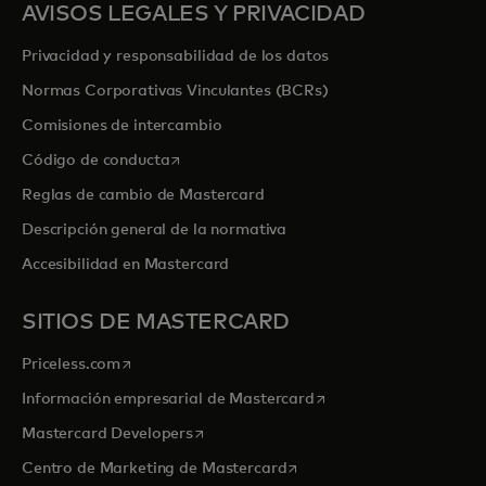
AVISOS LEGALES Y PRIVACIDAD
Privacidad y responsabilidad de los datos
Normas Corporativas Vinculantes (BCRs)
Comisiones de intercambio
se abre en una pestaña nueva
Código de conducta
Reglas de cambio de Mastercard
Descripción general de la normativa
Accesibilidad en Mastercard
SITIOS DE MASTERCARD
se abre en una pestaña nueva
Priceless.com
se abre en una pestaña
Información empresarial de Mastercard
se abre en una pestaña nueva
Mastercard Developers
se abre en una pestaña nu
Centro de Marketing de Mastercard