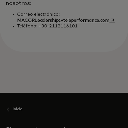
nosotros:
Correo electrónico:
se abre 
MACGRLeadership@teleperformance.com
Teléfono: +30-2112116101
Inicio