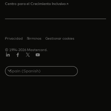
se abre en una pestaña nu
Centro para el Crecimiento Inclusivo
Privacidad
Términos
Gestionar cookies
© 1994-2026 Mastercard.
LinkedIn
Facebook
Twitter/X
Youtube
Select
a
country