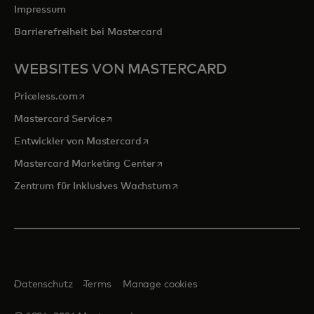
Impressum
Barrierefreiheit bei Mastercard
WEBSITES VON MASTERCARD
wird in einer neuen Registerkarte geöffnet
Priceless.com
wird in einer neuen Registerkarte geöffnet
Mastercard Service
wird in einer neuen Registerkarte ge
Entwickler von Mastercard
wird in einer neuen Registerkarte
Mastercard Marketing Center
wird in einer neuen Registerka
Zentrum für Inklusives Wachstum
Datenschutz
Terms
Manage cookies