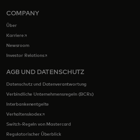
COMPANY
Über
wird in einer neuen Registerkarte geöffnet
Karriere
Newsroom
wird in einer neuen Registerkarte geöffnet
Investor Relations
AGB UND DATENSCHUTZ
Datenschutz und Datenverantwortung
Verbindliche Unternehmensregeln (BCRs)
Interbankenentgelte
wird in einer neuen Registerkarte geöffnet
Verhaltenskodex
Switch-Regeln von Mastercard
Regulatorischer Überblick