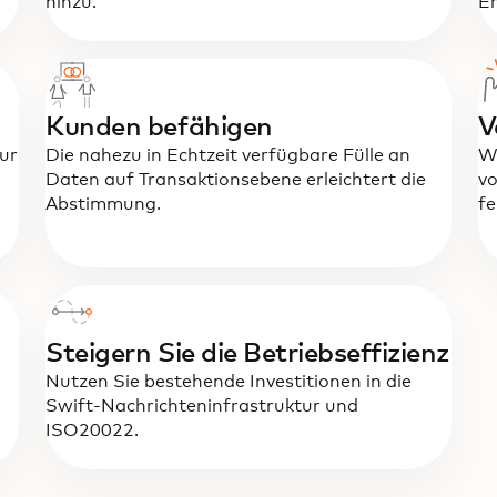
hinzu.
Er
Kunden befähigen
V
zur
Die nahezu in Echtzeit verfügbare Fülle an
W
Daten auf Transaktionsebene erleichtert die
vo
Abstimmung.
fe
Steigern Sie die Betriebseffizienz
Nutzen Sie bestehende Investitionen in die
Swift-Nachrichteninfrastruktur und
ISO20022.