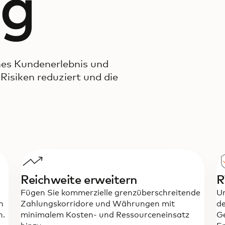
ng
hes Kundenerlebnis und
Risiken reduziert und die
Reichweite erweitern
R
Fügen Sie kommerzielle grenzüberschreitende
Un
n
Zahlungskorridore und Währungen mit
de
n.
minimalem Kosten- und Ressourceneinsatz
Ge