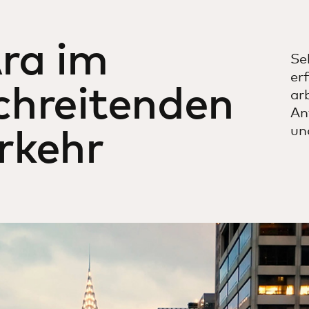
ra im
Se
er
chreitenden
ar
An
un
rkehr