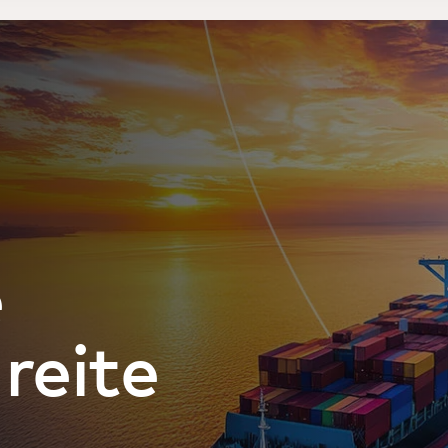
e
reitende