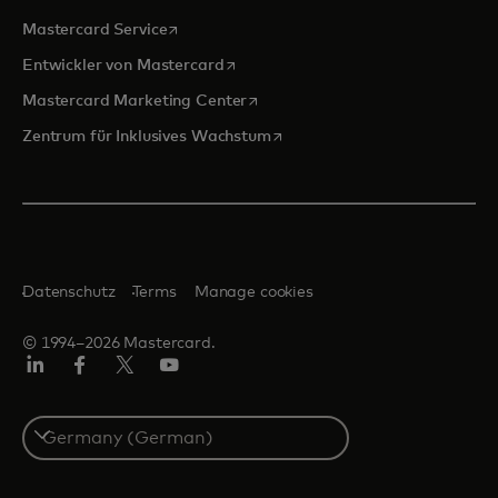
wird in einer neuen Registerkarte geöffnet
Mastercard Service
wird in einer neuen Registerkarte ge
Entwickler von Mastercard
wird in einer neuen Registerkarte
Mastercard Marketing Center
wird in einer neuen Registerka
Zentrum für Inklusives Wachstum
Datenschutz
Terms
Manage cookies
© 1994–2026 Mastercard.
Linkedin
Facebook
Twitter/X
Youtube
Select
a
country