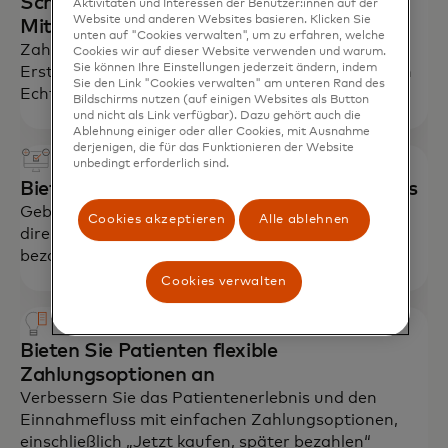
Schnelle Erstattung an Patienten und
Aktivitäten und Interessen der Benutzer:innen auf der
Website und anderen Websites basieren. Klicken Sie
Mitglieder
unten auf "Cookies verwalten", um zu erfahren, welche
Zahlungen für Versicherungsansprüche,
Cookies wir auf dieser Website verwenden und warum.
Sie können Ihre Einstellungen jederzeit ändern, indem
Erstattungen und andere Auszahlungen nahezu in
Sie den Link "Cookies verwalten" am unteren Rand des
Echtzeit ausstellen.
Bildschirms nutzen (auf einigen Websites als Button
und nicht als Link verfügbar). Dazu gehört auch die
Ablehnung einiger oder aller Cookies, mit Ausnahme
derjenigen, die für das Funktionieren der Website
unbedingt erforderlich sind.
Bieten Sie ein optimiertes Zahlungserlebnis
Geben Sie Patienten die Möglichkeit, Rechnungen
Cookies akzeptieren
Alle ablehnen
direkt über ihre Online-Banking-Plattform zu
bezahlen.
Cookies verwalten
Bieten Sie Patienten flexible
Zahlungsoptionen an
Verbessern Sie das Patientenerlebnis und den
Einnahmefluss mit einfachen Zahlungsoptionen,
einschließlich „Jetzt kaufen, später bezahlen“