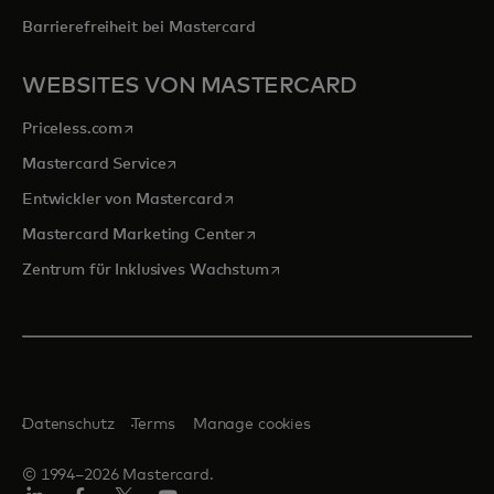
Barrierefreiheit bei Mastercard
WEBSITES VON MASTERCARD
wird in einer neuen Registerkarte geöffnet
Priceless.com
wird in einer neuen Registerkarte geöffnet
Mastercard Service
wird in einer neuen Registerkarte ge
Entwickler von Mastercard
wird in einer neuen Registerkarte
Mastercard Marketing Center
wird in einer neuen Registerka
Zentrum für Inklusives Wachstum
Datenschutz
Terms
Manage cookies
© 1994–2026 Mastercard.