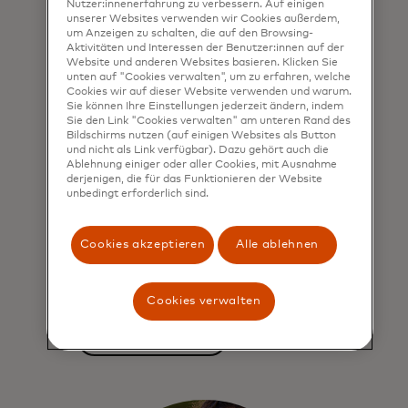
Nutzer:innenerfahrung zu verbessern. Auf einigen
unserer Websites verwenden wir Cookies außerdem,
um Anzeigen zu schalten, die auf den Browsing-
Aktivitäten und Interessen der Benutzer:innen auf der
Website und anderen Websites basieren. Klicken Sie
unten auf "Cookies verwalten", um zu erfahren, welche
Cookies wir auf dieser Website verwenden und warum.
Einblicke, die Ihnen helfen,
Sie können Ihre Einstellungen jederzeit ändern, indem
kritische
Sie den Link "Cookies verwalten" am unteren Rand des
Bildschirms nutzen (auf einigen Websites als Button
Geschäftsentscheidungen
und nicht als Link verfügbar). Dazu gehört auch die
Ablehnung einiger oder aller Cookies, mit Ausnahme
zu treffen
derjenigen, die für das Funktionieren der Website
unbedingt erforderlich sind.
Wir bieten Zugang zu
wirtschaftlichen Erkenntnissen,
Cookies akzeptieren
Alle ablehnen
Portfolio-Performance und den
neuesten Trends, um Ihr Wachstum
voranzutreiben.
Cookies verwalten
Erfahren Sie mehr