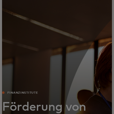
Für Sie
Für Unternehmen
Für die Welt
Für Innovatoren
Neuigkeiten und Trends
FINANZINSTITUTE
Förderung von