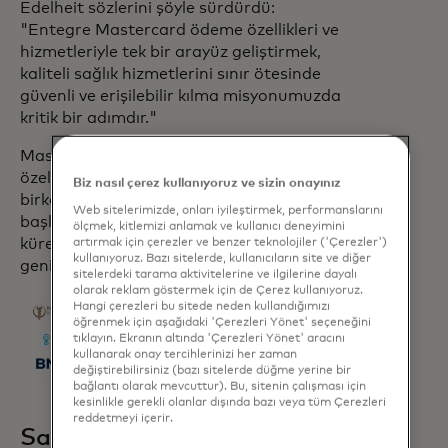
Edelheit sözlerini şöyle sürdürdü:
"Entegre Mastercard ödeme özellikleri ve
hizmetleriyle tek bir arayüz geliştirmek,
kaliteli sağlık hizmetlerini sınır ötesinde
güvenli ve erişilebilir kılma misyonumuzda
kritik bir adımdır."
Mastercard ve MTA, bu yeni ödeme
özelliklerini ilk olarak dünya çapında
Biz nasıl çerez kullanıyoruz ve sizin onayınız
birkaç sağlık hizmeti sağlayıcısıyla
Web sitelerimizde, onları iyileştirmek, performanslarını
başlatıyor ve 2024'ün sonuna kadar
ölçmek, kitlemizi anlamak ve kullanıcı deneyimini
küresel olarak daha fazla sağlayıcıya
artırmak için çerezler ve benzer teknolojiler ('Çerezler')
kullanıyoruz. Bazı sitelerde, kullanıcıların site ve diğer
genişletmeyi planlıyor.
sitelerdeki tarama aktivitelerine ve ilgilerine dayalı
olarak reklam göstermek için de Çerez kullanıyoruz.
Hangi çerezleri bu sitede neden kullandığımızı
öğrenmek için aşağıdaki 'Çerezleri Yönet' seçeneğini
tıklayın. Ekranın altında 'Çerezleri Yönet' aracını
kullanarak onay tercihlerinizi her zaman
değiştirebilirsiniz (bazı sitelerde düğme yerine bir
bağlantı olarak mevcuttur). Bu, sitenin çalışması için
kesinlikle gerekli olanlar dışında bazı veya tüm Çerezleri
reddetmeyi içerir.
Sağlık hizmeti