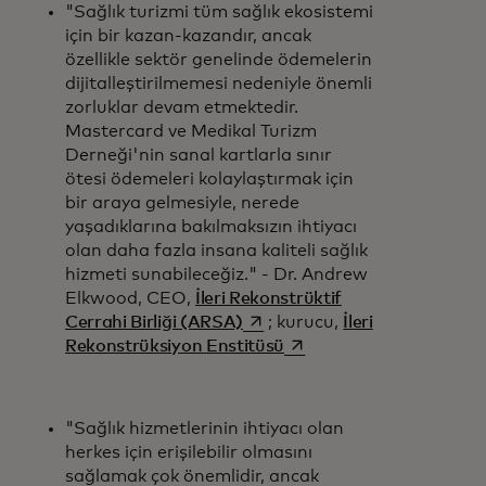
"Sağlık turizmi tüm sağlık ekosistemi
için bir kazan-kazandır, ancak
özellikle sektör genelinde ödemelerin
dijitalleştirilmemesi nedeniyle önemli
zorluklar devam etmektedir.
Mastercard ve Medikal Turizm
Derneği'nin sanal kartlarla sınır
ötesi ödemeleri kolaylaştırmak için
bir araya gelmesiyle, nerede
yaşadıklarına bakılmaksızın ihtiyacı
olan daha fazla insana kaliteli sağlık
hizmeti sunabileceğiz." - Dr. Andrew
Elkwood, CEO,
İleri Rekonstrüktif
opens in a new tab
Cerrahi Birliği (ARSA)
; kurucu,
İleri
opens in a new tab
Rekonstrüksiyon Enstitüsü
"Sağlık hizmetlerinin ihtiyacı olan
herkes için erişilebilir olmasını
sağlamak çok önemlidir, ancak