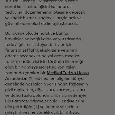
Turizmi Derneği, Mastercard'ın ticari
sanal kart teknolojisini kullanarak
tedavileri düzenlemenin ötesine geçecek
ve sağlık hizmeti sağlayıcılarıyla hızlı ve
güvenli ödemeleri de kolaylaştıracak.
Bu, büyük ölçüde nakit ve banka
havalelerine bağlı kalan ve yurtdışında
tedavi görmek isteyen bireyler için
finansal şeffaflık eksikliğine ve sınırlı
ödeme seçeneklerine yol açan medikal
turizm endüstrisi için türünün ilk örneği
olan bir hamleye işaret ediyor. Yakın
zamanda yapılan bir
Medikal Turizm Hasta
opens in a new tab
Anketinden
elde edilen bilgiler, dünya
genelinde hastaların yarısından fazlasının
gizli maliyetler, döviz kuru karmaşıklıkları
ve daha fazla dolandırıcılık riski nedeniyle
uluslararası ödemelerle ilgili endişelerini
dile getirdiğini[1] ve ödeme sürecinin
iyileştirilmesine yönelik açık bir ihtiyaç