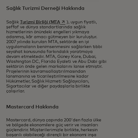
Sağlık Turizmi Derneği Hakkında
opens in a new tab
Sağlık
Turizmi Birliği (MTA
), uygun fiyatlı,
şeffaf ve dünya standartlarında sağlık
hizmetlerinin önündeki engelleri yıkmaya
adanmış, kâr amacı gütmeyen bir kuruluştur.
2007 yılında kurulan MTA, sektörde en iyi
uygulamaların benimsenmesini sağlarken tıbbi
seyahat konusunda farkındalık yaratmaya
devam etmektedir. MTA, Güney Kore, Dubai,
Washington DC, Florida Eyaleti ve Abu Dabi gibi
sektörün önde gelen markalarını lanse etmiştir.
Projelerinin kavramsallaştırılmasından
lansmanına ve ticarileştirilmesine kadar
Hükümetler, Sağlık Hizmeti Sağlayıcıları,
Sigortacılar ve diğer paydaşlarla birlikte
çalışırlar.
Mastercard Hakkında
Mastercard, dünya çapında 200'den fazla ülke
ve bölgede ekonomilere güç verir ve insanları
güçlendirir. Müşterilerimizle birlikte, herkesin
başarılı olabileceği dirençli bir ekonomi inşa