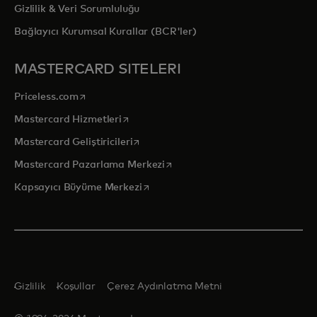
Gizlilik & Veri Sorumluluğu
Bağlayıcı Kurumsal Kurallar (BCR'ler)
MASTERCARD SITELERI
opens in a new tab
Priceless.com
opens in a new tab
Mastercard Hizmetleri
opens in a new tab
Mastercard Geliştiricileri
opens in a new tab
Mastercard Pazarlama Merkezi
opens in a new tab
Kapsayıcı Büyüme Merkezi
Gizlilik
Koşullar
Çerez Aydınlatma Metni