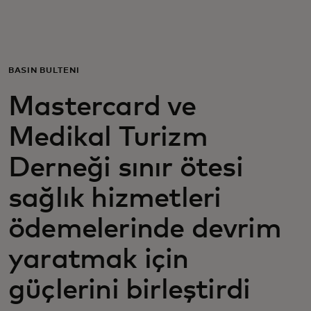
Sizin için
Kurumunuz için
BASIN BÜLTENİ
Mastercard ve
Dünyamız için
Medikal Turizm
İnovasyon liderleri için
Derneği sınır ötesi
sağlık hizmetleri
Haberler ve trendler
ödemelerinde devrim
yaratmak için
güçlerini birleştirdi