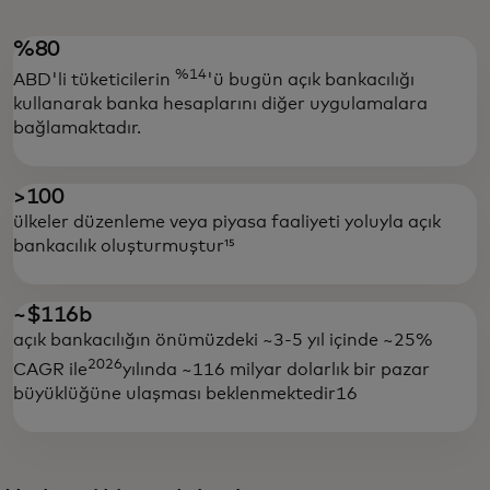
%80
%14
ABD'li tüketicilerin
'ü bugün açık bankacılığı
kullanarak banka hesaplarını diğer uygulamalara
bağlamaktadır.
>100
ülkeler düzenleme veya piyasa faaliyeti yoluyla açık
bankacılık oluşturmuştur¹⁵
~$116b
açık bankacılığın önümüzdeki ~3-5 yıl içinde ~25%
2026
CAGR ile
yılında ~116 milyar dolarlık bir pazar
büyüklüğüne ulaşması beklenmektedir16