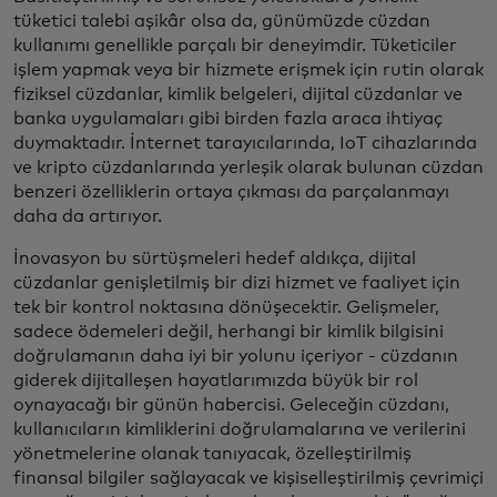
tüketici talebi aşikâr olsa da, günümüzde cüzdan
kullanımı genellikle parçalı bir deneyimdir. Tüketiciler
işlem yapmak veya bir hizmete erişmek için rutin olarak
fiziksel cüzdanlar, kimlik belgeleri, dijital cüzdanlar ve
banka uygulamaları gibi birden fazla araca ihtiyaç
duymaktadır. İnternet tarayıcılarında, IoT cihazlarında
ve kripto cüzdanlarında yerleşik olarak bulunan cüzdan
benzeri özelliklerin ortaya çıkması da parçalanmayı
daha da artırıyor.
İnovasyon bu sürtüşmeleri hedef aldıkça, dijital
cüzdanlar genişletilmiş bir dizi hizmet ve faaliyet için
tek bir kontrol noktasına dönüşecektir. Gelişmeler,
sadece ödemeleri değil, herhangi bir kimlik bilgisini
doğrulamanın daha iyi bir yolunu içeriyor - cüzdanın
giderek dijitalleşen hayatlarımızda büyük bir rol
oynayacağı bir günün habercisi. Geleceğin cüzdanı,
kullanıcıların kimliklerini doğrulamalarına ve verilerini
yönetmelerine olanak tanıyacak, özelleştirilmiş
finansal bilgiler sağlayacak ve kişiselleştirilmiş çevrimiçi