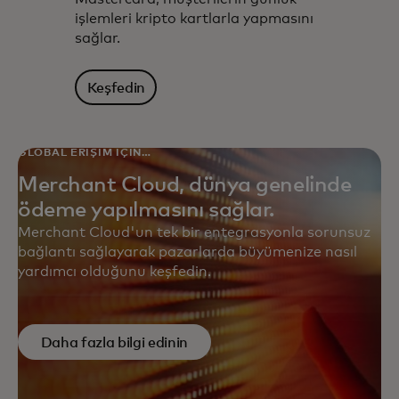
işlemleri kripto kartlarla yapmasını
sağlar.
Keşfedin
GLOBAL ERIŞIM IÇIN
TASARLANDI
Merchant Cloud, dünya genelinde
ödeme yapılmasını sağlar.
Merchant Cloud'un tek bir entegrasyonla sorunsuz
bağlantı sağlayarak pazarlarda büyümenize nasıl
yardımcı olduğunu keşfedin.
Daha fazla bilgi edinin