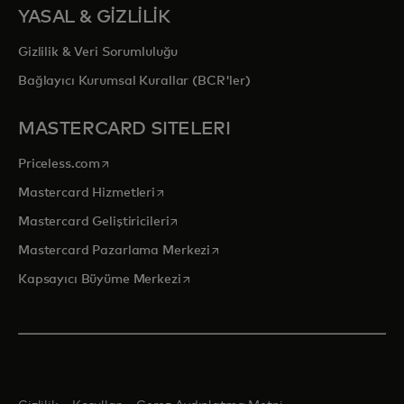
YASAL & GİZLİLİK
Gizlilik & Veri Sorumluluğu
Bağlayıcı Kurumsal Kurallar (BCR'ler)
MASTERCARD SITELERI
opens in a new tab
Priceless.com
opens in a new tab
Mastercard Hizmetleri
opens in a new tab
Mastercard Geliştiricileri
opens in a new tab
Mastercard Pazarlama Merkezi
opens in a new tab
Kapsayıcı Büyüme Merkezi