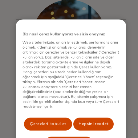
Biz nasıl çerez kullanıyoruz ve sizin onayınız
Web sitelerimizde, onları iyileştirmek, performanslarını
ölçmek, kitlemizi anlamak ve kullanıcı deneyimini
artırmak için çerezler ve benzer teknolojiler ('Çerezler')
kullanıyoruz. Bazı sitelerde, kullanıcıların site ve diğer
sitelerdeki tarama aktivitelerine ve ilgilerine dayalı
olarak reklam göstermek için de Çerez kullanıyoruz.
Hangi çerezleri bu sitede neden kullandığımızı
öğrenmek için aşağıdaki 'Çerezleri Yönet' seçeneğini
tıklayın. Ekranın altında 'Çerezleri Yönet' aracını
Installments
kullanarak onay tercihlerinizi her zaman
değiştirebilirsiniz (bazı sitelerde düğme yerine bir
Taksitlendirme ve sonradan ödeme
bağlantı olarak mevcuttur). Bu, sitenin çalışması için
programlarımız, kart verenler,
kesinlikle gerekli olanlar dışında bazı veya tüm Çerezleri
reddetmeyi içerir.
satıcılar ve tüketicilere daha fazla
esneklik sağlıyor.
Çerezleri kabul et
Hepsini reddet
Keşfedin