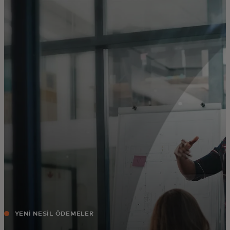
Sizin için
Kurumunuz için
Dünyamız için
İnovasyon liderleri için
Haberler ve trendler
YENİ NESİL ÖDEMELER