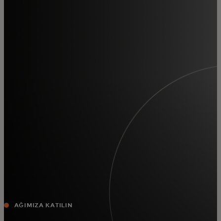
Za vas
Za biznis
Za svijet
Za inovatore
Novosti i trendovi
AĞIMIZA KATILIN