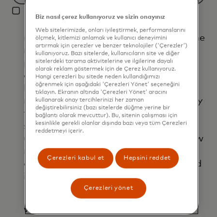
Filtering
I agree that Mastercard International
will
Biz nasıl çerez kullanıyoruz ve sizin onayınız
Inc. and its affiliates ('Mastercard')
be
Web sitelerimizde, onları iyileştirmek, performanslarını
may use my contact details to send me
applied
ölçmek, kitlemizi anlamak ve kullanıcı deneyimini
artırmak için çerezler ve benzer teknolojiler ('Çerezler')
marketing communications about its
after
kullanıyoruz. Bazı sitelerde, kullanıcıların site ve diğer
products, services and events, as well
sitelerdeki tarama aktivitelerine ve ilgilerine dayalı
3
olarak reklam göstermek için de Çerez kullanıyoruz.
as other topical business information
characters.
Hangi çerezleri bu sitede neden kullandığımızı
öğrenmek için aşağıdaki 'Çerezleri Yönet' seçeneğini
by email. If I have shared my phone
tıklayın. Ekranın altında 'Çerezleri Yönet' aracını
number, I confirm that I am also happy
kullanarak onay tercihlerinizi her zaman
değiştirebilirsiniz (bazı sitelerde düğme yerine bir
to be contacted by Mastercard for
bağlantı olarak mevcuttur). Bu, sitenin çalışması için
kesinlikle gerekli olanlar dışında bazı veya tüm Çerezleri
such marketing purposes by phone. I
reddetmeyi içerir.
understand that I am free to withdraw
my consent at any time, free of
Çerezleri kabul et
Hepsini reddet
charge, using the opt-out link provided
in each email.
Çerezleri yönet
I acknowledge that my personal data
will be processed in accordance with