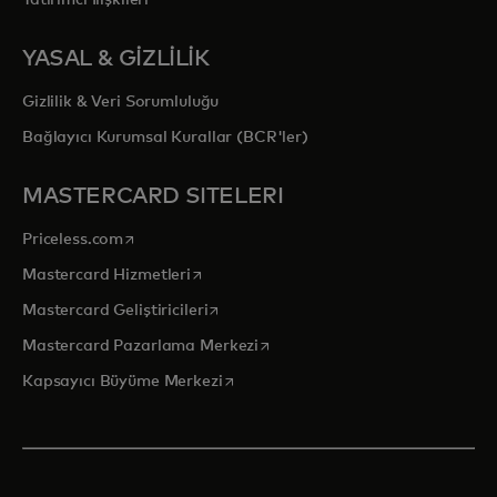
Yatırımcı İlişkileri
YASAL & GİZLİLİK
Gizlilik & Veri Sorumluluğu
Bağlayıcı Kurumsal Kurallar (BCR'ler)
MASTERCARD SITELERI
opens in a new tab
Priceless.com
opens in a new tab
Mastercard Hizmetleri
opens in a new tab
Mastercard Geliştiricileri
opens in a new tab
Mastercard Pazarlama Merkezi
opens in a new tab
Kapsayıcı Büyüme Merkezi