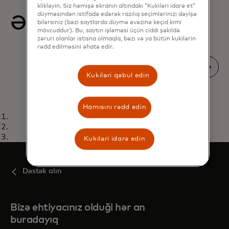
klikləyin. Siz həmişə ekranın altındakı “Kukiləri idarə et”
düyməsindən istifadə edərək razılıq seçimlərinizi dəyişə
Əlaqədar məzmun
bilərsiniz (bəzi saytlarda düymə əvəzinə keçid kimi
mövcuddur). Bu, saytın işləməsi üçün ciddi şəkildə
zəruri olanlar istisna olmaqla, bəzi və ya bütün kukilərin
rədd edilməsini əhatə edir.
Kukiləri qəbul edin
Hamısını rədd edin
KIBERTƏHLÜKƏSIZLIK
Slayd 2
Tokenləşdirmə nədir?
Daha ətraflı
Slayd 3
Slayd 1
Kukiləri idarə edin
Dəstək alın
Bizə ehtiyacınız olduği hər an
buradayıq