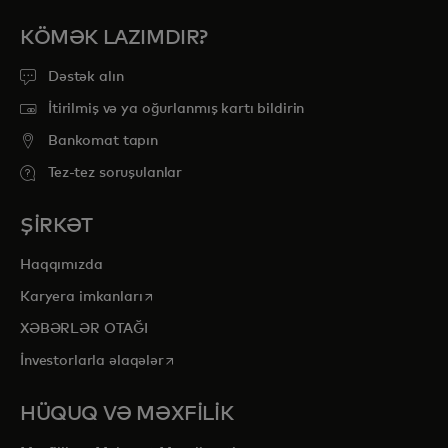
KÖMƏK LAZIMDIR?
Dəstək alın
İtirilmiş və ya oğurlanmış kartı bildirin
Bankomat tapın
Tez-tez soruşulanlar
ŞİRKƏT
Haqqımızda
opens in a new tab
Karyera imkanları
XƏBƏRLƏR OTAĞI
opens in a new tab
İnvestorlarla əlaqələr
HÜQUQ VƏ MƏXFİLİK