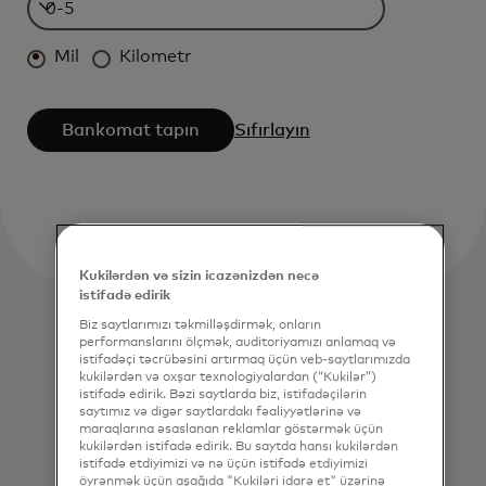
Mil
Kilometr
Bankomat tapın
Sıfırlayın
Kukilərdən və sizin icazənizdən necə
istifadə edirik
Biz saytlarımızı təkmilləşdirmək, onların
performanslarını ölçmək, auditoriyamızı anlamaq və
istifadəçi təcrübəsini artırmaq üçün veb-saytlarımızda
kukilərdən və oxşar texnologiyalardan (“Kukilər”)
istifadə edirik. Bəzi saytlarda biz, istifadəçilərin
saytımız və digər saytlardakı fəaliyyətlərinə və
maraqlarına əsaslanan reklamlar göstərmək üçün
kukilərdən istifadə edirik. Bu saytda hansı kukilərdən
istifadə etdiyimizi və nə üçün istifadə etdiyimizi
öyrənmək üçün aşağıda "Kukiləri idarə et" üzərinə