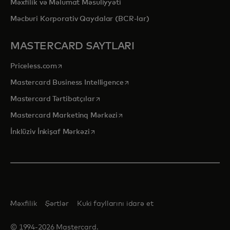
Məxfilik və Məlumat Məsuliyyəti
Məcburi Korporativ Qaydalar (BCR-lar)
MASTERCARD SAYTLARI
opens in a new tab
Priceless.com
opens in a new tab
Mastercard Business Intelligence
opens in a new tab
Mastercard Tərtibatçılar
opens in a new tab
Mastercard Marketinq Mərkəzi
opens in a new tab
İnklüziv İnkişaf Mərkəzi
Məxfilik
Şərtlər
Kuki fayllarını idarə et
© 1994-2026 Mastercard.