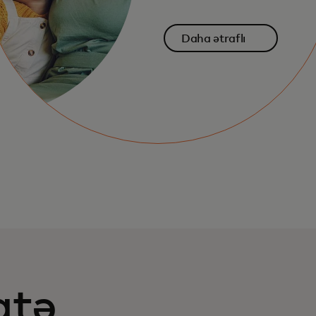
Daha ətraflı
atə