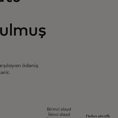
n
tulmuş
arşılayan ödəniş
rir.
TRUE NAME
Birinci slayd
zərdə
Prinsipl
İkinci slayd
Daha ətraflı