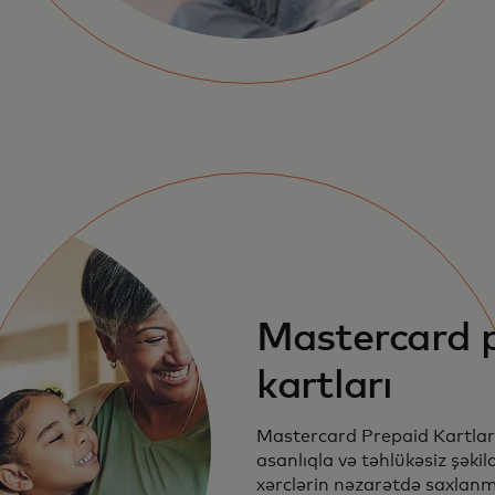
Mastercard 
kartları
Mastercard Prepaid Kartlar
asanlıqla və təhlükəsiz şəkil
xərclərin nəzarətdə saxlanm