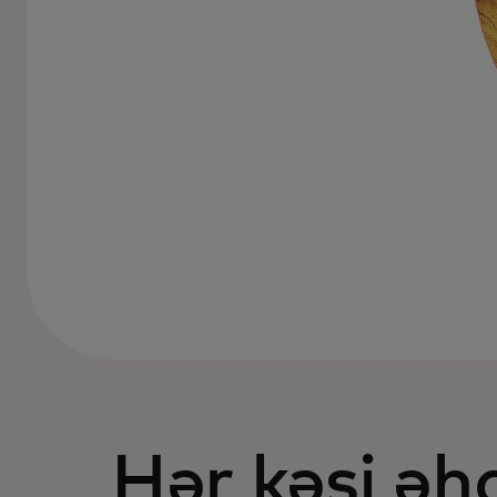
Hər kəsi əh