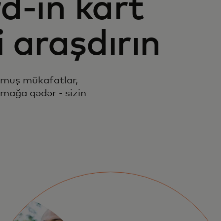
d-ın kart
i araşdırın
muş mükafatlar,
nmağa qədər - sizin