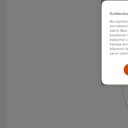
Kukilərdən
Biz saytlar
təcrübəsini
edirik. Bəzi
əsaslanan r
etdiyimizi 
həmişə ekra
Mastercard debet
bilərsiniz 
zəruri olan
kartları
Mastercard debet kartı ödəniş etməyin asan
yoludur və nəzarəti əlinizdə saxlamağa
imkan verir.
Daha ətraflı