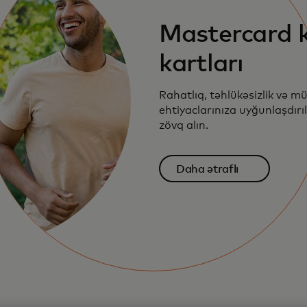
Mastercard k
kartları
Rahatlıq, təhlükəsizlik və m
ehtiyaclarınıza uyğunlaşdırı
zövq alın.
Daha ətraflı