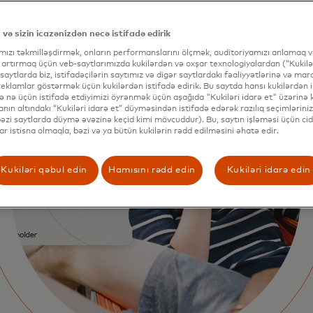
 və sizin icazənizdən necə istifadə edirik
ımızı təkmilləşdirmək, onların performanslarını ölçmək, auditoriyamızı anlamaq və
 artırmaq üçün veb-saytlarımızda kukilərdən və oxşar texnologiyalardan (“Kukilər
 saytlarda biz, istifadəçilərin saytımız və digər saytlardakı fəaliyyətlərinə və mar
eklamlar göstərmək üçün kukilərdən istifadə edirik. Bu saytda hansı kukilərdən i
və nə üçün istifadə etdiyimizi öyrənmək üçün aşağıda "Kukiləri idarə et" üzərinə kl
nın altındakı “Kukiləri idarə et” düyməsindən istifadə edərək razılıq seçimləriniz
(bəzi saytlarda düymə əvəzinə keçid kimi mövcuddur). Bu, saytın işləməsi üçün cid
lar istisna olmaqla, bəzi və ya bütün kukilərin rədd edilməsini əhatə edir.
Kukiləri qəbul edin
Hamısını rədd edin
Kukiləri idarə edin