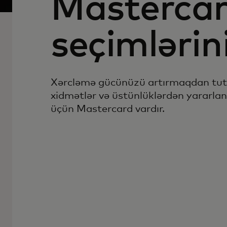
Mastercar
seçimlərin
Xərcləmə gücünüzü artırmaqdan tut
xidmətlər və üstünlüklərdən yararla
üçün Mastercard vardır.