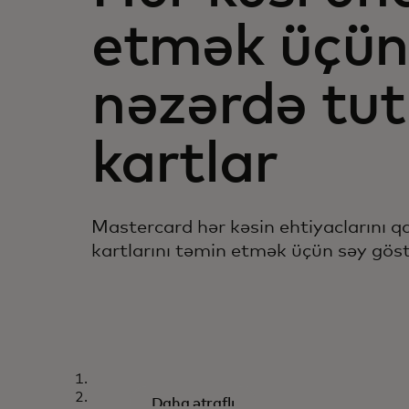
etmək üçü
nəzərdə tu
kartlar
Mastercard hər kəsin ehtiyaclarını q
kartlarını təmin etmək üçün səy göstə
TOUCH CARD
Hamımız üçün nə
Daha ətraflı