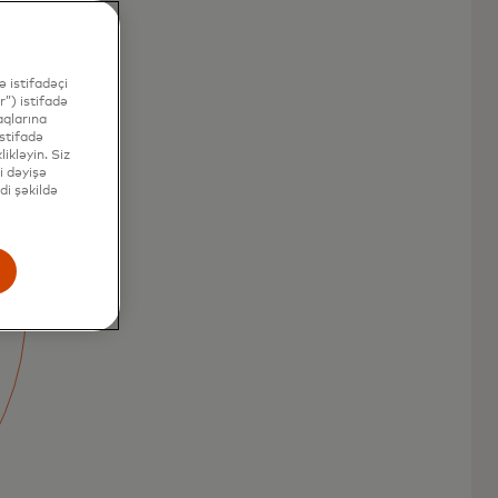
 istifadəçi
”) istifadə
aqlarına
stifadə
ikləyin. Siz
i dəyişə
di şəkildə