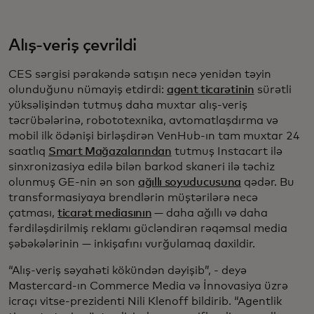
Alış-veriş çevrildi
CES sərgisi pərakəndə satışın necə yenidən təyin
olunduğunu nümayiş etdirdi:
agent ticarətinin
sürətli
yüksəlişindən tutmuş daha muxtar alış-veriş
təcrübələrinə, robototexnika, avtomatlaşdırma və
mobil ilk ödənişi birləşdirən VenHub-ın tam muxtar 24
saatlıq
Smart Mağazalarından
tutmuş Instacart ilə
sinxronizasiya edilə bilən barkod skaneri ilə təchiz
olunmuş GE-nin ən son
ağıllı soyuducusuna
qədər. Bu
transformasiyaya brendlərin müştərilərə necə
çatması,
ticarət mediasının
— daha ağıllı və daha
fərdiləşdirilmiş reklamı gücləndirən rəqəmsal media
şəbəkələrinin — inkişafını vurğulamaq daxildir.
“Alış-veriş səyahəti kökündən dəyişib”, - deyə
Mastercard-ın Commerce Media və İnnovasiya üzrə
icraçı vitse-prezidenti Nili Klenoff bildirib. “Agentlik