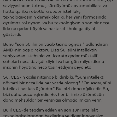
Bir həftə davam edən tədbir boyunca süni intellekt, çip
səviyyəsindən tutmuş sürdüyümüz avtomobillərə və
hətta qəribə robotlara qədər istehlakçı
texnologiyasının demək olar ki, hər yeni formasında
ayrılmaz rol oynadı və bu texnologiyanın son bir neçə
ildə nə qədər böyük və hərtərəfli hala gəldiyini
göstərdi.
Bunu "son 50 ilin ən vacib texnologiyası" adlandıran
AMD-nin baş direktoru Lisa Su, süni intellektin
səhiyyədən istehsala və ticarətə qədər müxtəlif
sahələri necə dəyişdirdiyini və hər gün milyardlarla
insanın həyatına necə təsir etdiyini qeyd etdi.
Su, CES-in açılış nitqində bildirib ki, "Süni intellekt
növbəti bir neçə ildə hər yerdə olacaq". “Ən əsası, süni
intellekt hər kəs üçündür.” Bu, bizi daha ağıllı edir. Bu,
bizi daha bacarıqlı edir. Bu, hər birimizə özümüzün
daha məhsuldar bir versiyası olmağa imkan verir.
Bu il CES-də təqdim edilən ən son süni intellekt
texnologiyalarından bəzilərinə və digər innovasiya