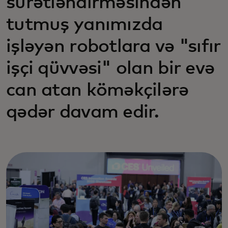
sürətləndirməsindən
tutmuş yanımızda
işləyən robotlara və "sıfır
işçi qüvvəsi" olan bir evə
can atan köməkçilərə
qədər davam edir.