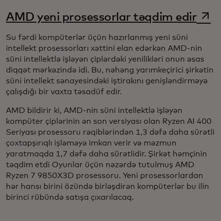
open
AMD yeni prosessorlar təqdim edir
Su fərdi kompüterlər üçün hazırlanmış yeni süni
intellekt prosessorları xəttini elan edərkən AMD-nin
süni intellektlə işləyən çiplərdəki yenilikləri onun əsas
diqqət mərkəzində idi. Bu, nəhəng yarımkeçirici şirkətin
süni intellekt sənayesindəki iştirakını genişləndirməyə
çalışdığı bir vaxta təsadüf edir.
AMD bildirir ki, AMD-nin süni intellektlə işləyən
kompüter çiplərinin ən son versiyası olan Ryzen AI 400
Seriyası prosessoru rəqiblərindən 1,3 dəfə daha sürətli
çoxtapşırıqlı işləməyə imkan verir və məzmun
yaratmaqda 1,7 dəfə daha sürətlidir. Şirkət həmçinin
təqdim etdi
Oyunlar üçün nəzərdə tutulmuş AMD
Ryzen 7 9850X3D prosessoru. Yeni prosessorlardan
hər hansı birini özündə birləşdirən kompüterlər bu ilin
birinci rübündə satışa çıxarılacaq.