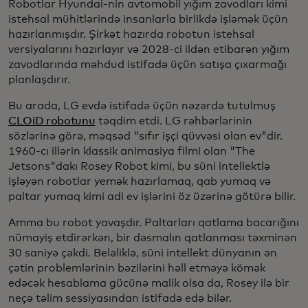
Robotlar Hyundai-nin avtomobil yığım zavodları kimi
istehsal mühitlərində insanlarla birlikdə işləmək üçün
hazırlanmışdır. Şirkət hazırda robotun istehsal
versiyalarını hazırlayır və 2028-ci ildən etibarən yığım
zavodlarında məhdud istifadə üçün satışa çıxarmağı
planlaşdırır.
Bu arada, LG evdə istifadə üçün nəzərdə tutulmuş
CLOiD robotunu
təqdim etdi. LG rəhbərlərinin
sözlərinə görə, məqsəd "sıfır işçi qüvvəsi olan ev"dir.
1960-cı illərin klassik animasiya filmi olan "The
Jetsons"dakı Rosey Robot kimi, bu süni intellektlə
işləyən robotlar yemək hazırlamaq, qab yumaq və
paltar yumaq kimi adi ev işlərini öz üzərinə götürə bilir.
Amma bu robot yavaşdır. Paltarları qatlama bacarığını
nümayiş etdirərkən, bir dəsmalın qatlanması təxminən
30 saniyə çəkdi. Beləliklə, süni intellekt dünyanın ən
çətin problemlərinin bəzilərini həll etməyə kömək
edəcək hesablama gücünə malik olsa da, Rosey ilə bir
neçə təlim sessiyasından istifadə edə bilər.