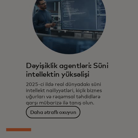
Dəyişiklik agentləri: Süni
intellektin yüksəlişi
2025-ci ildə real dünyadakı süni
intellekt nailiyyətləri, kiçik biznes
uğurları və rəqəmsal təhdidlərə
qarşı mübarizə ilə tanış olun.
Daha ətraflı oxuyun