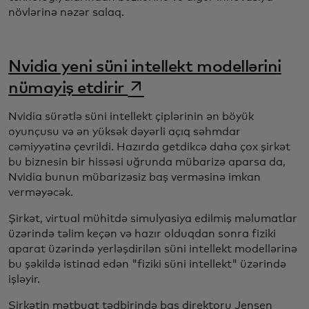
növlərinə nəzər salaq.
Nvidia yeni süni intellekt modellərini
opens in a new tab
nümayiş etdirir
Nvidia sürətlə süni intellekt çiplərinin ən böyük
oyunçusu və ən yüksək dəyərli açıq səhmdar
cəmiyyətinə çevrildi. Hazırda getdikcə daha çox şirkət
bu biznesin bir hissəsi uğrunda mübarizə aparsa da,
Nvidia bunun mübarizəsiz baş verməsinə imkan
verməyəcək.
Şirkət, virtual mühitdə simulyasiya edilmiş məlumatlar
üzərində təlim keçən və hazır olduqdan sonra fiziki
aparat üzərində yerləşdirilən süni intellekt modellərinə
bu şəkildə istinad edən "fiziki süni intellekt" üzərində
işləyir.
Şirkətin mətbuat tədbirində baş direktoru Jensen