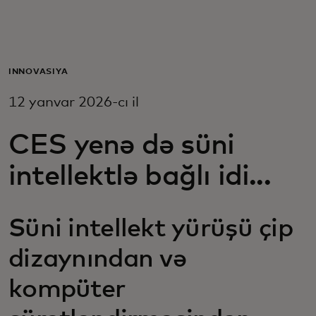
Sizin üçün
Biznes üçün
İNNOVASIYA
12 yanvar 2026-cı il
Dünya üçün
CES yenə də süni
Yenilikçilər üçün
intellektlə bağlı idi...
Xəbərlər və trendlər
Süni intellekt yürüşü çip
dizaynından və
kompüter