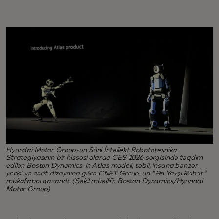
Hyundai Motor Group-un Süni İntellekt Robototexnika
Strategiyasının bir hissəsi olaraq CES 2026 sərgisində təqdim
edilən Boston Dynamics-in Atlas modeli, təbii, insana bənzər
yerişi və zərif dizaynına görə CNET Group-un "Ən Yaxşı Robot"
mükafatını qazandı. (Şəkil müəllifi: Boston Dynamics/Hyundai
Motor Group)