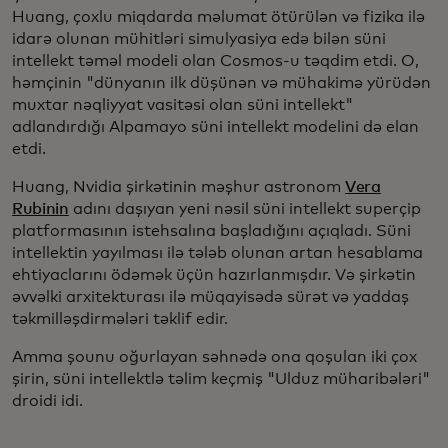
Huang, çoxlu miqdarda məlumat ötürülən və fizika ilə
idarə olunan mühitləri simulyasiya edə bilən süni
intellekt təməl modeli olan Cosmos-u təqdim etdi. O,
həmçinin "dünyanın ilk düşünən və mühakimə yürüdən
muxtar nəqliyyat vasitəsi olan süni intellekt"
adlandırdığı Alpamayo süni intellekt modelini də elan
etdi.
Huang, Nvidia şirkətinin məşhur astronom
Vera
Rubinin
adını daşıyan yeni nəsil süni intellekt superçip
platformasının istehsalına başladığını açıqladı. Süni
intellektin yayılması ilə tələb olunan artan hesablama
ehtiyaclarını ödəmək üçün hazırlanmışdır. Və şirkətin
əvvəlki arxitekturası ilə müqayisədə sürət və yaddaş
təkmilləşdirmələri təklif edir.
Amma şounu oğurlayan səhnədə ona qoşulan iki çox
şirin, süni intellektlə təlim keçmiş "Ulduz müharibələri"
droidi idi.