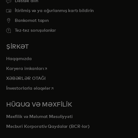
Dəstək alın
İtirilmiş və ya oğurlanmış kartı bildirin
Bankomat tapın
Tez-tez soruşulanlar
ŞİRKƏT
Haqqımızda
opens in a new tab
Karyera imkanları
XƏBƏRLƏR OTAĞI
opens in a new tab
İnvestorlarla əlaqələr
HÜQUQ VƏ MƏXFİLİK
Məxfilik və Məlumat Məsuliyyəti
Məcburi Korporativ Qaydalar (BCR-lar)