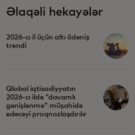
Əlaqəli hekayələr
2026-cı il üçün altı ödəniş
trendi
Qlobal iqtisadiyyatın
2026-cı ildə "davamlı
genişlənmə" müşahidə
edəcəyi proqnozlaşdırılır