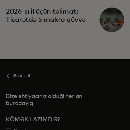
opens in a new tab
2026-cı il üçün təlimat:
Ticarətdə 5 makro qüvvə
2026-cı il
Bizə ehtiyacınız olduği hər an
buradayıq
KÖMƏK LAZIMDIR?