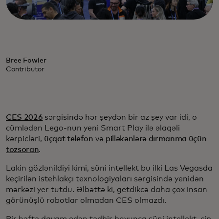
Bree Fowler
Contributor
CES 2026
sərgisində hər şeydən bir az şey var idi, o
cümlədən Lego-nun yeni Smart Play ilə əlaqəli
kərpicləri,
üçqat telefon
və
pilləkənlərə dırmanma üçün
tozsoran
.
Lakin gözlənildiyi kimi, süni intellekt bu ilki Las Vegasda
keçirilən istehlakçı texnologiyaları sərgisində yenidən
mərkəzi yer tutdu. Əlbəttə ki, getdikcə daha çox insan
görünüşlü robotlar olmadan CES olmazdı.