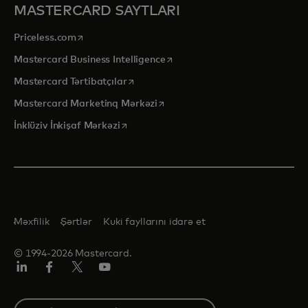
MASTERCARD SAYTLARI
opens in a new tab
Priceless.com
opens in a new tab
Mastercard Business Intelligence
opens in a new tab
Mastercard Tərtibatçılar
opens in a new tab
Mastercard Marketinq Mərkəzi
opens in a new tab
İnklüziv İnkişaf Mərkəzi
Məxfilik
Şərtlər
Kuki fayllarını idarə et
© 1994-2026 Mastercard.
Linkedin
Facebook
Twitter/X
Youtube
Select