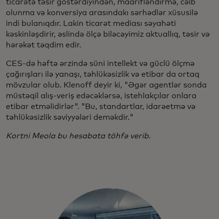
ticarətə təsir göstərdiyindən, maarifləndirmə, cəlb
olunma və konversiya arasındakı sərhədlər xüsusilə
indi bulanıqdır. Lakin ticarət mediası səyahəti
kəskinləşdirir, əslində ölçə biləcəyimiz aktuallıq, təsir və
hərəkət təqdim edir.
CES-də həftə ərzində süni intellekt və güclü ölçmə
çağırışları ilə yanaşı, təhlükəsizlik və etibar da ortaq
mövzular olub. Klenoff deyir ki, "Əgər agentlər sonda
müstəqil alış-veriş edəcəklərsə, istehlakçılar onlara
etibar etməlidirlər". "Bu, standartlar, idarəetmə və
təhlükəsizlik səviyyələri deməkdir."
Kortni Meola bu hesabata töhfə verib.