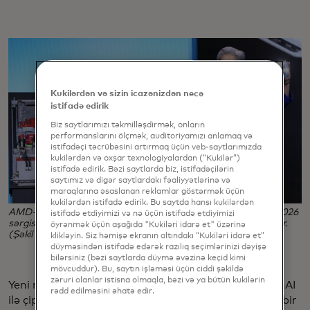
Kukilərdən və sizin icazənizdən necə
istifadə edirik
Biz saytlarımızı təkmilləşdirmək, onların
performanslarını ölçmək, auditoriyamızı anlamaq və
istifadəçi təcrübəsini artırmaq üçün veb-saytlarımızda
kukilərdən və oxşar texnologiyalardan (“Kukilər”)
istifadə edirik. Bəzi saytlarda biz, istifadəçilərin
saytımız və digər saytlardakı fəaliyyətlərinə və
maraqlarına əsaslanan reklamlar göstərmək üçün
kukilərdən istifadə edirik. Bu saytda hansı kukilərdən
AMD-nin baş direktoru Lisa Su, Las Vegasda keçirilən CES 2026
istifadə etdiyimizi və nə üçün istifadə etdiyimizi
sərgisində şirkətin ən son süni intellekt çiplərini nümayiş etdirir.
öyrənmək üçün aşağıda "Kukiləri idarə et" üzərinə
(Şəkil müəllifi: İstehlakçı Texnologiyaları Assosiasiyası [CTA])
klikləyin. Siz həmişə ekranın altındakı “Kukiləri idarə et”
düyməsindən istifadə edərək razılıq seçimlərinizi dəyişə
bilərsiniz (bəzi saytlarda düymə əvəzinə keçid kimi
mövcuddur). Bu, saytın işləməsi üçün ciddi şəkildə
zəruri olanlar istisna olmaqla, bəzi və ya bütün kukilərin
Yeni məhsullar, AMD-nin ChatGPT istehsalçısı OpenAI
rədd edilməsini əhatə edir.
ilə çip təmin etmək üçün müqavilə imzalamasından bir