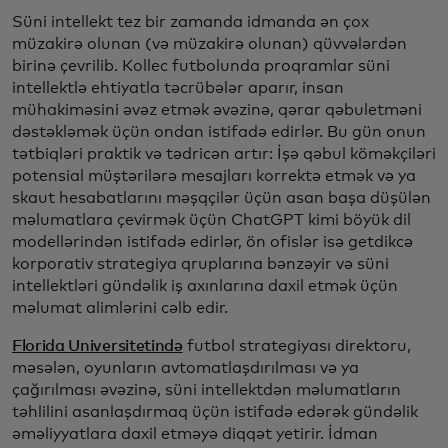
Süni intellekt tez bir zamanda idmanda ən çox
müzakirə olunan (və müzakirə olunan) qüvvələrdən
birinə çevrilib. Kollec futbolunda proqramlar süni
intellektlə ehtiyatla təcrübələr aparır, insan
mühakiməsini əvəz etmək əvəzinə, qərar qəbuletməni
dəstəkləmək üçün ondan istifadə edirlər. Bu gün onun
tətbiqləri praktik və tədricən artır: İşə qəbul köməkçiləri
potensial müştərilərə mesajları korrektə etmək və ya
skaut hesabatlarını məşqçilər üçün asan başa düşülən
məlumatlara çevirmək üçün ChatGPT kimi böyük dil
modellərindən istifadə edirlər, ön ofislər isə getdikcə
korporativ strategiya qruplarına bənzəyir və süni
intellektləri gündəlik iş axınlarına daxil etmək üçün
məlumat alimlərini cəlb edir.
Florida Universitetində
futbol strategiyası direktoru,
məsələn, oyunların avtomatlaşdırılması və ya
çağırılması əvəzinə, süni intellektdən məlumatların
təhlilini asanlaşdırmaq üçün istifadə edərək gündəlik
əməliyyatlara daxil etməyə diqqət yetirir. İdman