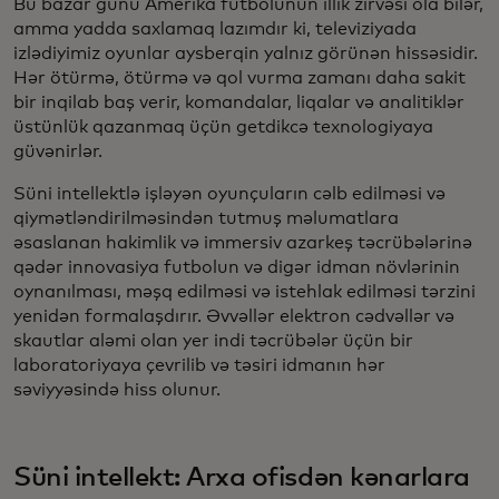
Bu bazar günü Amerika futbolunun illik zirvəsi ola bilər,
amma yadda saxlamaq lazımdır ki, televiziyada
izlədiyimiz oyunlar aysberqin yalnız görünən hissəsidir.
Hər ötürmə, ötürmə və qol vurma zamanı daha sakit
bir inqilab baş verir, komandalar, liqalar və analitiklər
üstünlük qazanmaq üçün getdikcə texnologiyaya
güvənirlər.
Süni intellektlə işləyən oyunçuların cəlb edilməsi və
qiymətləndirilməsindən tutmuş məlumatlara
əsaslanan hakimlik və immersiv azarkeş təcrübələrinə
qədər innovasiya futbolun və digər idman növlərinin
oynanılması, məşq edilməsi və istehlak edilməsi tərzini
yenidən formalaşdırır. Əvvəllər elektron cədvəllər və
skautlar aləmi olan yer indi təcrübələr üçün bir
laboratoriyaya çevrilib və təsiri idmanın hər
səviyyəsində hiss olunur.
Süni intellekt: Arxa ofisdən kənarlara