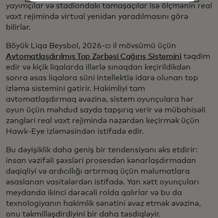
yayımçılar və stadiondakı tamaşaçılar isə ölçmənin real
vaxt rejimində virtual yenidən yaradılmasını görə
bilirlər.
Böyük Liqa Beysbol, 2026-cı il mövsümü üçün
Avtomatlaşdırılmış Top Zərbəsi Çağırış Sistemini
təqdim
edir və kiçik liqalarda illərlə sınaqdan keçirildikdən
sonra əsas liqalara süni intellektlə idarə olunan top
izləmə sistemini gətirir. Hakimliyi tam
avtomatlaşdırmaq əvəzinə, sistem oyunçulara hər
oyun üçün məhdud sayda tapşırıq verir və mübahisəli
zəngləri real vaxt rejimində nəzərdən keçirmək üçün
Hawk-Eye izləməsindən istifadə edir.
Bu dəyişiklik daha geniş bir tendensiyanı əks etdirir:
insan vəzifəli şəxsləri prosesdən kənarlaşdırmadan
dəqiqliyi və ardıcıllığı artırmaq üçün məlumatlara
əsaslanan vasitələrdən istifadə. Yan xətt oyunçuları
meydanda ikinci dərəcəli rolda qalırlar və bu da
texnologiyanın hakimlik sənətini əvəz etmək əvəzinə,
onu təkmilləşdirdiyini bir daha təsdiqləyir.