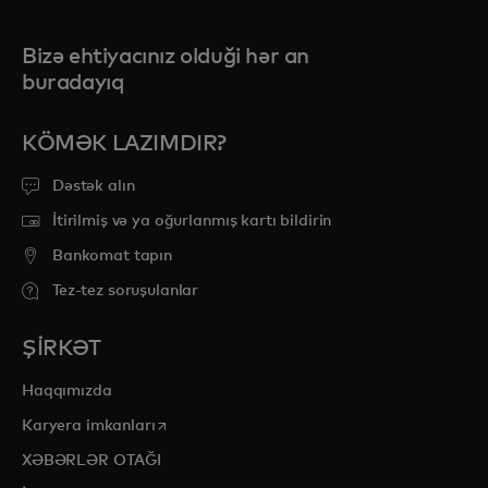
Bizə ehtiyacınız olduği hər an
buradayıq
KÖMƏK LAZIMDIR?
Dəstək alın
İtirilmiş və ya oğurlanmış kartı bildirin
Bankomat tapın
Tez-tez soruşulanlar
ŞİRKƏT
Haqqımızda
opens in a new tab
Karyera imkanları
XƏBƏRLƏR OTAĞI