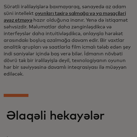
Sürətli irəliləyişlərə baxmayaraq, sənayedə az adam
süni intellekt
oyunları təxirə salmağa və ya məşqçiləri
əvəz etməyə
hazır olduğuna inanır. Yenə də istiqamət
səhvsizdir. Məlumatlar daha zənginləşdikcə və
interfeyslər daha intuitivləşdikcə, anlayışla hərəkət
arasındakı boşluq azalmağa davam edir. Bir vaxtlar
analitik qrupları və saatlarla film icmalı tələb edən şey
indi saniyələr içində baş verə bilər. İdmanın növbəti
dövrü tək bir irəliləyişlə deyil, texnologiyanın oyunun
hər bir səviyyəsinə davamlı inteqrasiyası ilə müəyyən
ediləcək.
Əlaqəli hekayələr