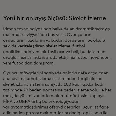
Yeni bir anlayış ölçüsü: Skelet izləmə
İdman texnologiyasında bəlkə də ən dramatik sıçrayış
məlumat səviyyəsində baş verir. Oyunçuların
oynaqlarını, əzalarını və bədən duruşlarını üç ölçülü
şəkildə xəritələşdirən
skelet izləmə
, futbol
analitikasında yeni bir fəsil açır və bəli, bu dəfə mən
ayaqlarınızı əslində istifadə etdiyiniz futbol növündən,
yəni futboldan danışıram.
Oyunçu mövqelərini saniyədə onlarla dəfə qeyd edən
ənənəvi məlumat izləmə sistemindən fərqli olaraq,
skelet izləmə sistemi saniyədə 100 kadr qədər kadr
tezliyində 29 bədən nöqtəsinə qədər izləmə yolu ilə hər
matçda yüz milyonlarla məlumat nöqtəsini toplayır.
FİFA və UEFA artıq bu texnologiyadan
yarıavtomatlaşdırılmış ofsayd qərarları üçün istifadə
edir, bədən pozası məlumatlarını dəqiq top izləmə ilə