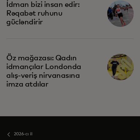
İdman bizi insan edir:
Rəqabət ruhunu
gücləndirir
Öz mağazası: Qadın
idmançılar Londonda
alış-veriş nirvanasına
imza atdılar
2026-cı il