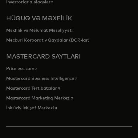
opens in a new tab
İnvestorlarla əlaqələr
HÜQUQ VƏ MƏXFİLİK
Məxfilik və Məlumat Məsuliyyəti
Məcburi Korporativ Qaydalar (BCR-lar)
MASTERCARD SAYTLARI
opens in a new tab
Priceless.com
opens in a new tab
Mastercard Business Intelligence
opens in a new tab
Mastercard Tərtibatçılar
opens in a new tab
Mastercard Marketinq Mərkəzi
opens in a new tab
İnklüziv İnkişaf Mərkəzi