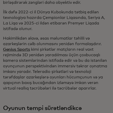
birləşdirərək zəngləri daha obyektiv edir.
İlk dəfə 2022-ci il Dünya Kubokunda tətbiq edilən
texnologiya hazırda Çempionlar Liqasında, Seriya A,
La Liqa və 2025-ci ildən etibarən Premyer Liqada
istifadə olunur.
Hakimlikdən əlavə, əsas məlumatlar təhlili və
azarkeşlərin cəlb olunmasını yenidən formalaşdırır.
Genius Sports
kimi şirkətlər matçların real vaxt
rejimində 3D yenidən yaradılması üçün çoxbucaqlı
kamera sistemlərindən istifadə edir və bu da istənilən
oyunçunun perspektivindən immersiv təkrar oynatma
imkanı yaradır. Teleradio şirkətləri və texnoloji
tərəfdaşlar azarkeşlərə oyunları hücumçunun və ya
qapıçının baxış bucağından izləməyə imkan verən
virtual reallıq təcrübələri ilə təcrübələr aparırlar.
Oyunun tempi sürətləndikcə