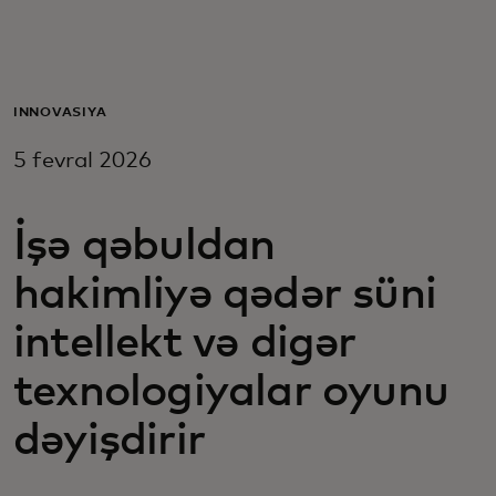
Sizin üçün
Biznes üçün
İNNOVASIYA
5 fevral 2026
Dünya üçün
İşə qəbuldan
Yenilikçilər üçün
hakimliyə qədər süni
Xəbərlər və trendlər
intellekt və digər
texnologiyalar oyunu
dəyişdirir