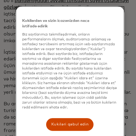
bu il
pandemiyadan əvvəlki turistlərin sayını üstələməyi
gözləyir
. İnstitutun Şimali Amerika üzrə aparıcı
iqtisadçısı Nik Banker deyir ki, "İnsanlar mənalı
təcrübələrə xərcləməyə üstünlük verməyə davam
Kukilərdən və sizin icazənizdən necə
istifadə edirik
edirlər". "İstər pastrami, istər pernil, istərsə də poke
olsun, Nyu-York şəhərinin geniş mətbəx müxtəlifliyi bu
Biz saytlarımızı təkmilləşdirmək, onların
performanslarını ölçmək, auditoriyamızı anlamaq və
imkanları təqdim edir."
istifadəçi təcrübəsini artırmaq üçün veb-saytlarımızda
kukilərdən və oxşar texnologiyalardan (“Kukilər”)
İqtisadçılar, beynəlxalq qonaqların Nyu-Yorkda nahar
istifadə edirik. Bəzi saytlarda biz, istifadəçilərin
edərkən hansı mətbəxdən zövq aldıqlarını öyrənmək
saytımız və digər saytlardakı fəaliyyətlərinə və
maraqlarına əsaslanan reklamlar göstərmək üçün
üçün Mastercard-ın anonimləşdirilmiş və
kukilərdən istifadə edirik. Bu saytda hansı kukilərdən
ümumiləşdirilmiş xərc məlumatlarını araşdırdılar. Çinli
istifadə etdiyimizi və nə üçün istifadə etdiyimizi
öyrənmək üçün aşağıda "Kukiləri idarə et" üzərinə
və hindli turistlər daha çox ev rahatlığı axtarırlar və
klikləyin. Siz həmişə ekranın altındakı “Kukiləri idarə et”
yemək pullarının müvafiq olaraq 17%-ni və 15%-ni
düyməsindən istifadə edərək razılıq seçimlərinizi dəyişə
yerli mətbəxlərini təklif edən restoranlarda xərcləyirlər.
bilərsiniz (bəzi saytlarda düymə əvəzinə keçid kimi
mövcuddur). Bu, saytın işləməsi üçün ciddi şəkildə
zəruri olanlar istisna olmaqla, bəzi və ya bütün kukilərin
Bu arada, Böyük Britaniya, İtaliya və Fransadan olan
rədd edilməsini əhatə edir.
turistlər bir az daha macəraçı görünürlər (və ya bəlkə
də sadəcə Amerika rarebiti, rigatoni, ratatouille və ya
ramen haqqında daha aşağı fikirdədirlər). İtalyan və
Kukiləri qəbul edin
fransız turistlər yemək büdcələrinin dörddə birini