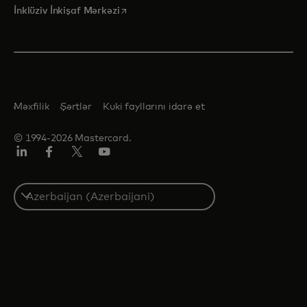
opens in a new tab
İnklüziv İnkişaf Mərkəzi
Məxfilik
Şərtlər
Kuki fayllarını idarə et
© 1994-2026 Mastercard.
Linkedin
Facebook
Twitter/X
Youtube
Select
a
country