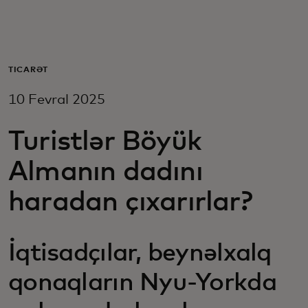
Sizin üçün
Biznes üçün
TICARƏT
10 Fevral 2025
Dünya üçün
Turistlər Böyük
Yenilikçilər üçün
Almanın dadını
haradan çıxarırlar?
Xəbərlər və trendlər
İqtisadçılar, beynəlxalq
qonaqların Nyu-Yorkda