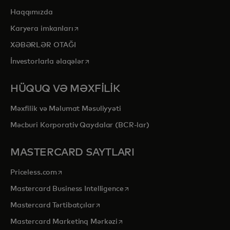
Haqqımızda
opens in a new tab
Karyera imkanları
XƏBƏRLƏR OTAĞI
opens in a new tab
İnvestorlarla əlaqələr
HÜQUQ VƏ MƏXFİLİK
Məxfilik və Məlumat Məsuliyyəti
Məcburi Korporativ Qaydalar (BCR-lar)
MASTERCARD SAYTLARI
opens in a new tab
Priceless.com
opens in a new tab
Mastercard Business Intelligence
opens in a new tab
Mastercard Tərtibatçılar
opens in a new tab
Mastercard Marketinq Mərkəzi