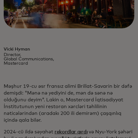
Vicki Hyman
Director,
Global Communications,
Mastercard
Məşhur 19-cu əsr fransız alimi Brillat-Savarin bir dəfə
demişdi: "Mənə nə yediyini de, mən də sənə nə
olduğunu deyim". Lakin o, Mastercard İqtisadiyyat
İnstitutunun yeni restoran xərcləri təhlilinin
nəticələrindən (aradakı 200 ili demirəm) çaşqınlıq
içində qala bilər.
2024-cü ildə səyahət
rekordlar qırdı
və Nyu-York şəhəri