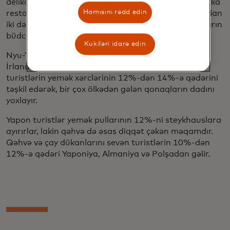
delikateslər, restoranlar və burger yerləri kimi Amerika
Hamısını rədd edin
restoranlarında xərcləyirlər - digər turistlərin sayından
iki dəfə çox - halbuki amerikalı yeməklər britaniyalıların
büdcəsinin tam üçdə birini təşkil edir.
Kukiləri idarə edin
Nyu-York şəhərinin italyan restoranları, Kanada,
İrlandiya, Səudiyyə Ərəbistanı və İsveçrədən gələn
turistlərin yemək xərclərinin 12%-dən 14%-ə qədərini
təşkil edərək, bir çox ölkədən gələn qonaqların dadını
yoxlayır.
Yapon turistlər yemək pullarının 12%-ni steykhauslara
ayırırlar, lakin qəhvə də əsas diqqət çəkən məqamdır.
Qəhvə və çay dükanlarını sevən turistlərin 10%-dən
12%-ə qədəri Yaponiya, Almaniya və Polşadan gəlir.