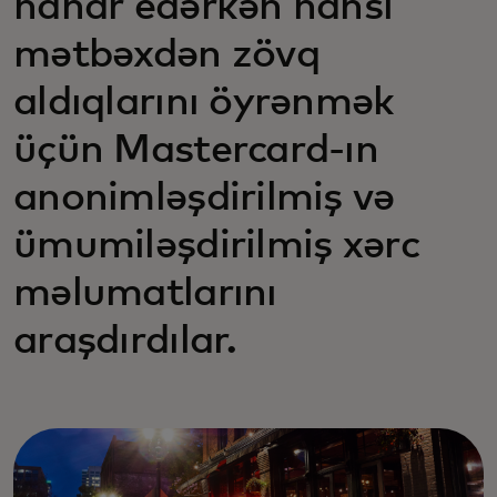
nahar edərkən hansı
mətbəxdən zövq
aldıqlarını öyrənmək
üçün Mastercard-ın
anonimləşdirilmiş və
ümumiləşdirilmiş xərc
məlumatlarını
araşdırdılar.