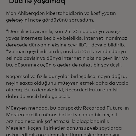
'Dua ilə yaşamaq'
Mən Ahlberqdən kibertəhdidlərin və kəşfiyyatın
gələcəyini necə gördüyünü soruşdum.
“Demək istəyirəm ki, son 25, 35 ildə dünya yavaş-
yavaş internetə keçib və beləliklə, internet inanılmaz
dərəcədə dünyanın əksinə çevrilib”, - deyə o bildirib.
“Və mən qeyd edirəm ki, növbəti 25 il ərzində dünya
əslində dəyişir və dünya internetin əksinə çevrilir.” Və
bu, düşünmək üçün o qədər də rahat bir şey deyil.
Rəqəmsal və fiziki dünyalar birləşdikcə, nəyin doğru,
nəyin saxta olduğunu müəyyən etmək daha da vacib
olacaq. Bu o deməkdir ki, Recorded Future-ın işi
daha da vacib hala gələcək.
Müəyyən mənada, bu perspektiv Recorded Future-ın
Mastercard ilə münasibətləri və onun bir neçə il
ərzində necə inkişaf etməsi ilə əlaqələndirilir.
Məsələn, keçən il şirkətlər
qanunsuz veb
saytlarda
aşkar edilmiş pozulmuş kartların aşkarlanmasını