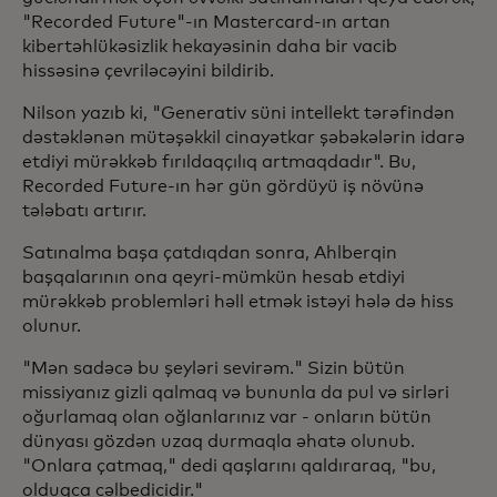
"Recorded Future"-ın Mastercard-ın artan
kibertəhlükəsizlik hekayəsinin daha bir vacib
hissəsinə çevriləcəyini bildirib.
Nilson yazıb ki, "Generativ süni intellekt tərəfindən
dəstəklənən mütəşəkkil cinayətkar şəbəkələrin idarə
etdiyi mürəkkəb fırıldaqçılıq artmaqdadır". Bu,
Recorded Future-ın hər gün gördüyü iş növünə
tələbatı artırır.
Satınalma başa çatdıqdan sonra, Ahlberqin
başqalarının ona qeyri-mümkün hesab etdiyi
mürəkkəb problemləri həll etmək istəyi hələ də hiss
olunur.
"Mən sadəcə bu şeyləri sevirəm." Sizin bütün
missiyanız gizli qalmaq və bununla da pul və sirləri
oğurlamaq olan oğlanlarınız var - onların bütün
dünyası gözdən uzaq durmaqla əhatə olunub.
"Onlara çatmaq," dedi qaşlarını qaldıraraq, "bu,
olduqca cəlbedicidir."