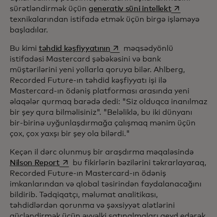
opens in a n
sürətləndirmək üçün
generativ süni intellekt
texnikalarından istifadə etmək üçün birgə işləməyə
başladılar.
opens in a new tab
Bu kimi
təhdid kəşfiyyatının
məqsədyönlü
istifadəsi Mastercard şəbəkəsini və bank
müştərilərini yeni yollarla qoruya bilər. Ahlberg,
Recorded Future-ın təhdid kəşfiyyatı işi ilə
Mastercard-ın ödəniş platforması arasında yeni
əlaqələr qurmaq barədə dedi: "Siz olduqca inanılmaz
bir şey qura bilməlisiniz". "Beləliklə, bu iki dünyanı
bir-birinə uyğunlaşdırmağa çalışmaq mənim üçün
çox, çox yaxşı bir şey ola bilərdi."
Keçən il dərc olunmuş bir araşdırma məqaləsində
opens in a new tab
Nilson Report
bu fikirlərin bəzilərini təkrarlayaraq,
Recorded Future-ın Mastercard-ın ödəniş
imkanlarından və qlobal təsirindən faydalanacağını
bildirib. Tədqiqatçı, məlumat analitikası,
təhdidlərdən qorunma və şəxsiyyət alətlərini
gücləndirmək üçün əvvəlki satınalmaları qeyd edərək,