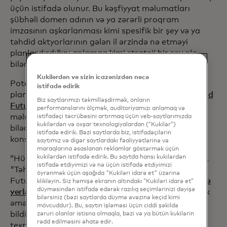
üçün istifadə olunur. Bu kəşfiyyat məlumatları
şübhəli domen adının və ya zərərli proqram
imzasının aşkarlanması kimi spesifik bir şey və ya
təhdid aktyorlarının gələn il ərzində nə etməyi
planlaşdırdığını anlamaq kimi strateji bir şey ola
bilər.
Kukilərdən və sizin icazənizdən necə
Potensial təhdidlərin araşdırılmasına və
istifadə edirik
planlaşdırılmasına həmişə ehtiyac olsa da,
Recorded
Biz saytlarımızı təkmilləşdirmək, onların
Future,
bu ehtiyacı rəqəmsal dövrə gətirərək və bu
performanslarını ölçmək, auditoriyamızı anlamaq və
məlumatları tez və qlobal miqyasda təmin edə
istifadəçi təcrübəsini artırmaq üçün veb-saytlarımızda
kukilərdən və oxşar texnologiyalardan (“Kukilər”)
biləcək bir platforma yaratmaqla təhdid kəşfiyyatı
istifadə edirik. Bəzi saytlarda biz, istifadəçilərin
konsepsiyasına öncülük etdi.
saytımız və digər saytlardakı fəaliyyətlərinə və
maraqlarına əsaslanan reklamlar göstərmək üçün
kukilərdən istifadə edirik. Bu saytda hansı kukilərdən
“Hücumların getdikcə daha da pisləşdiyini görürük.
istifadə etdiyimizi və nə üçün istifadə etdiyimizi
"Təhdid aktyorları dincəlmirlər", - deyə Recorded
öyrənmək üçün aşağıda "Kukiləri idarə et" üzərinə
Future müştərisi,
Almaniyanın Darmştadt şəhərində
klikləyin. Siz həmişə ekranın altındakı “Kukiləri idarə et”
düyməsindən istifadə edərək razılıq seçimlərinizi dəyişə
opens in a new tab
yerləşən Merck KGaA
şirkətinin kibertəhlükəsizlik
bilərsiniz (bəzi saytlarda düymə əvəzinə keçid kimi
əməliyyatları rəhbəri Kristofer Uilke bu yaxınlarda
mövcuddur). Bu, saytın işləməsi üçün ciddi şəkildə
bildirib. “Təhdid aktorlarının taktikalarını,
zəruri olanlar istisna olmaqla, bəzi və ya bütün kukilərin
rədd edilməsini əhatə edir.
texnikalarını və prosedurlarını anlamağımız bizim