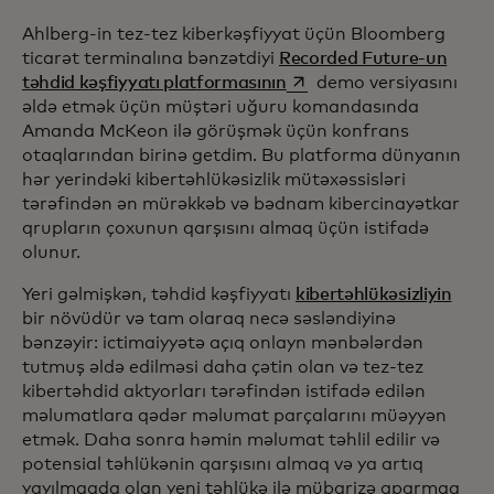
Ahlberg-in tez-tez kiberkəşfiyyat üçün Bloomberg
ticarət terminalına bənzətdiyi
Recorded Future-un
opens in a new tab
təhdid kəşfiyyatı platformasının
demo versiyasını
əldə etmək üçün müştəri uğuru komandasında
Amanda McKeon ilə görüşmək üçün konfrans
otaqlarından birinə getdim. Bu platforma dünyanın
hər yerindəki kibertəhlükəsizlik mütəxəssisləri
tərəfindən ən mürəkkəb və bədnam kibercinayətkar
qrupların çoxunun qarşısını almaq üçün istifadə
olunur.
Yeri gəlmişkən, təhdid kəşfiyyatı
kibertəhlükəsizliyin
bir növüdür və tam olaraq necə səsləndiyinə
bənzəyir: ictimaiyyətə açıq onlayn mənbələrdən
tutmuş əldə edilməsi daha çətin olan və tez-tez
kibertəhdid aktyorları tərəfindən istifadə edilən
məlumatlara qədər məlumat parçalarını müəyyən
etmək. Daha sonra həmin məlumat təhlil edilir və
potensial təhlükənin qarşısını almaq və ya artıq
yayılmaqda olan yeni təhlükə ilə mübarizə aparmaq