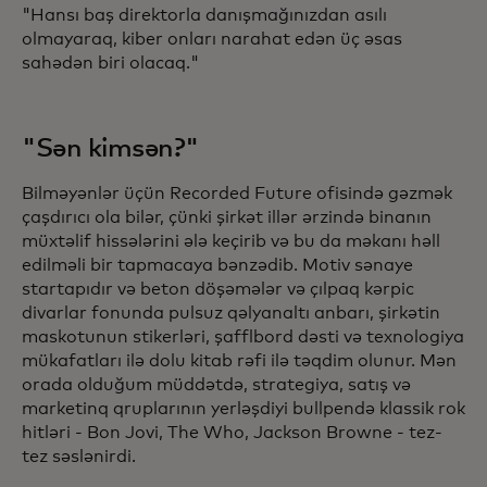
"Hansı baş direktorla danışmağınızdan asılı
olmayaraq, kiber onları narahat edən üç əsas
sahədən biri olacaq."
"Sən kimsən?"
Bilməyənlər üçün Recorded Future ofisində gəzmək
çaşdırıcı ola bilər, çünki şirkət illər ərzində binanın
müxtəlif hissələrini ələ keçirib və bu da məkanı həll
edilməli bir tapmacaya bənzədib. Motiv sənaye
startapıdır və beton döşəmələr və çılpaq kərpic
divarlar fonunda pulsuz qəlyanaltı anbarı, şirkətin
maskotunun stikerləri, şafflbord dəsti və texnologiya
mükafatları ilə dolu kitab rəfi ilə təqdim olunur. Mən
orada olduğum müddətdə, strategiya, satış və
marketinq qruplarının yerləşdiyi bullpendə klassik rok
hitləri - Bon Jovi, The Who, Jackson Browne - tez-
tez səslənirdi.