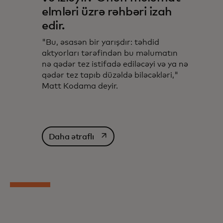
elmləri üzrə rəhbəri izah
edir.
"Bu, əsasən bir yarışdır: təhdid
aktyorları tərəfindən bu məlumatın
nə qədər tez istifadə ediləcəyi və ya nə
qədər tez tapıb düzəldə biləcəkləri,"
Matt Kodama deyir.
opens in a new tab
Daha ətraflı