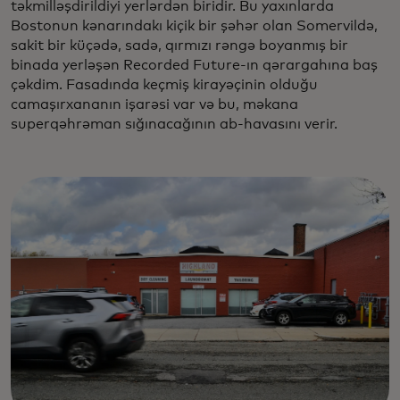
təkmilləşdirildiyi yerlərdən biridir. Bu yaxınlarda
Bostonun kənarındakı kiçik bir şəhər olan Somervildə,
sakit bir küçədə, sadə, qırmızı rəngə boyanmış bir
binada yerləşən Recorded Future-ın qərargahına baş
çəkdim. Fasadında keçmiş kirayəçinin olduğu
camaşırxananın işarəsi var və bu, məkana
superqəhrəman sığınacağının ab-havasını verir.