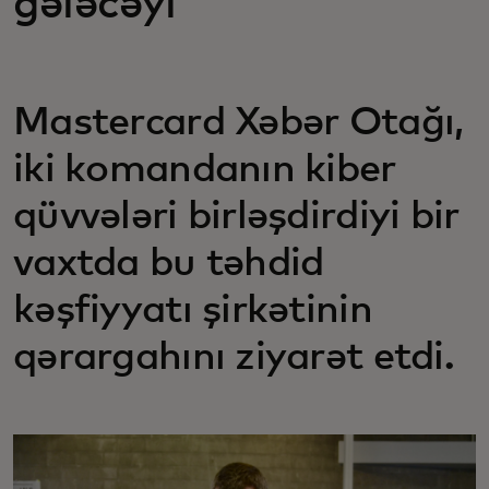
gələcəyi
Mastercard Xəbər Otağı,
iki komandanın kiber
qüvvələri birləşdirdiyi bir
vaxtda bu təhdid
kəşfiyyatı şirkətinin
qərargahını ziyarət etdi.