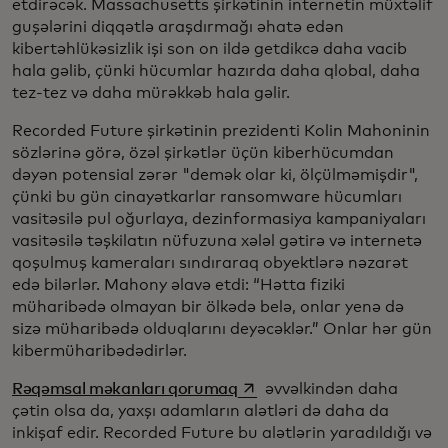
etdirəcək. Massachusetts şirkətinin internetin müxtəlif
guşələrini diqqətlə araşdırmağı əhatə edən
kibertəhlükəsizlik işi son on ildə getdikcə daha vacib
hala gəlib, çünki hücumlar hazırda daha qlobal, daha
tez-tez və daha mürəkkəb hala gəlir.
Recorded Future şirkətinin prezidenti Kolin Mahoninin
sözlərinə görə, özəl şirkətlər üçün kiberhücumdan
dəyən potensial zərər "demək olar ki, ölçülməmişdir",
çünki bu gün cinayətkarlar ransomware hücumları
vasitəsilə pul oğurlaya, dezinformasiya kampaniyaları
vasitəsilə təşkilatın nüfuzuna xələl gətirə və internetə
qoşulmuş kameraları sındıraraq obyektlərə nəzarət
edə bilərlər. Mahony əlavə etdi: “Hətta fiziki
müharibədə olmayan bir ölkədə belə, onlar yenə də
sizə müharibədə olduqlarını deyəcəklər.” Onlar hər gün
kibermüharibədədirlər.
opens in a new tab
Rəqəmsal məkanları qorumaq
əvvəlkindən daha
çətin olsa da, yaxşı adamların alətləri də daha da
inkişaf edir. Recorded Future bu alətlərin yaradıldığı və