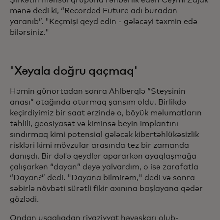
mənə dedi ki, “Recorded Future adı buradan
yaranıb”. "Keçmişi qeyd edin - gələcəyi təxmin edə
bilərsiniz."
'Xəyala doğru qaçmaq'
Həmin günortadan sonra Ahlberqlə “Steysinin
anası” otağında oturmaq şansım oldu. Birlikdə
keçirdiyimiz bir saat ərzində o, böyük məlumatların
təhlili, geosiyasət və kiminsə beyin implantını
sındırmaq kimi potensial gələcək kibertəhlükəsizlik
riskləri kimi mövzular arasında tez bir zamanda
danışdı. Bir dəfə qeydlər apararkən ayaqlaşmağa
çalışarkən “dayan” deyə yalvardım, o isə zarafatla
“Dayan?” dedi. "Dayana bilmirəm," dedi və sonra
səbirlə növbəti sürətli fikir axınına başlayana qədər
gözlədi.
Ondan uşaqlıqdan riyaziyyat həvəskarı olub-