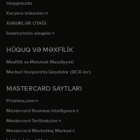
Haqqımızda
opens in a new tab
Karyera imkanları
XƏBƏRLƏR OTAĞI
opens in a new tab
İnvestorlarla əlaqələr
HÜQUQ VƏ MƏXFİLİK
Məxfilik və Məlumat Məsuliyyəti
Məcburi Korporativ Qaydalar (BCR-lar)
MASTERCARD SAYTLARI
opens in a new tab
Priceless.com
opens in a new tab
Mastercard Business Intelligence
opens in a new tab
Mastercard Tərtibatçılar
opens in a new tab
Mastercard Marketinq Mərkəzi