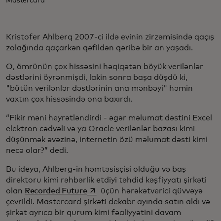
Mastercard
Kristofer Ahlberq 2007-ci ildə evinin zirzəmisində qaçış
zolağında qaçarkən qəfildən qəribə bir an yaşadı.
O, ömrünün çox hissəsini həqiqətən böyük verilənlər
dəstlərini öyrənmişdi, lakin sonra başa düşdü ki,
"bütün verilənlər dəstlərinin ana mənbəyi" həmin
vaxtın çox hissəsində ona baxırdı.
“Fikir məni heyrətləndirdi - əgər məlumat dəstini Excel
elektron cədvəli və ya Oracle verilənlər bazası kimi
düşünmək əvəzinə, internetin özü məlumat dəsti kimi
necə olar?” dedi.
Bu ideya, Ahlberg-in həmtəsisçisi olduğu və baş
direktoru kimi rəhbərlik etdiyi təhdid kəşfiyyatı şirkəti
opens in a new tab
olan
Recorded Future
üçün hərəkətverici qüvvəyə
çevrildi. Mastercard şirkəti dekabr ayında satın aldı və
şirkət ayrıca bir qurum kimi fəaliyyətini davam