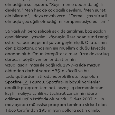
olmadığını soruşdum. "Xeyr, mən o qədər də ağıllı
deyiləm." Mən heç də çox ağıllı deyiləm. "Mən sürətli
ola bilərəm", - deyə cavab verdi. "Deməli, çox sürətli
olmaqla çox ağıllı olmadığımı kompensasiya edirəm."
56 yaşlı Ahlberq səliqəli şəkildə qırxılmış, boz saçları
qısaldılmışdı, yaxalıqlı köynəyin üzərindən tünd rəngli
sviter və parlaq penni şalvar geyinmişdi. O, atasının
dəniz kapitanı, anasının isə müəllim olduğu İsveçdə
anadan olub. Onun kompüter elmləri üzrə doktorluq
dərəcəsi böyük verilənlər dəstlərinin
vizuallaşdırılması ilə bağlı idi. 1997-ci ildə məzun
olduqdan dərhal sonra ABŞ-a köçdü və bu
tədqiqatlardan istifadə edərək ilk startapı olan
opens in a new tab
Spotfire-
i qurdu. Spotfire-in böyük verilənlər
analitik proqram təminatı əczaçılıq dərmanlarının
kəşfi, maliyyə təhlili və təchizat zəncirinin idarə
edilməsi üçün istifadə olunurdu. Şirkət 2007-ci ilin
may ayında müəssisə proqram təminatı şirkəti olan
Tibco tərəfindən 195 milyon dollara satın alınıb.