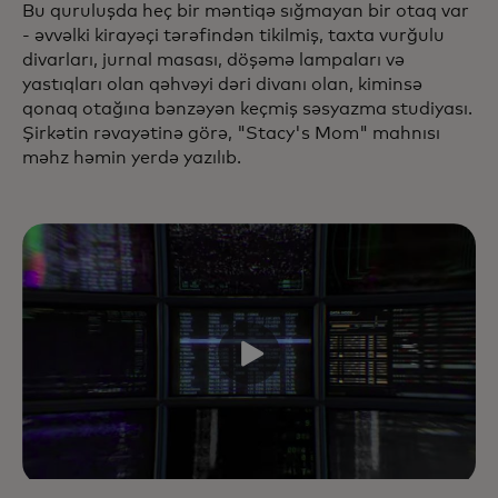
Bu quruluşda heç bir məntiqə sığmayan bir otaq var
- əvvəlki kirayəçi tərəfindən tikilmiş, taxta vurğulu
divarları, jurnal masası, döşəmə lampaları və
yastıqları olan qəhvəyi dəri divanı olan, kiminsə
qonaq otağına bənzəyən keçmiş səsyazma studiyası.
Şirkətin rəvayətinə görə, "Stacy's Mom" mahnısı
məhz həmin yerdə yazılıb.