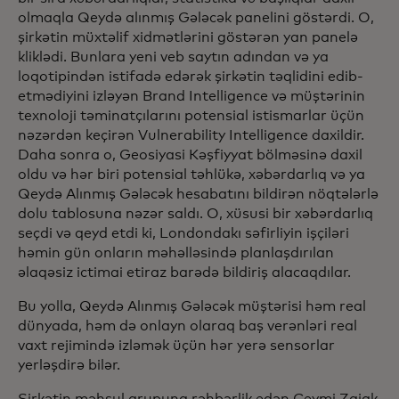
olmaqla Qeydə alınmış Gələcək panelini göstərdi. O,
şirkətin müxtəlif xidmətlərini göstərən yan panelə
kliklədi. Bunlara yeni veb saytın adından və ya
loqotipindən istifadə edərək şirkətin təqlidini edib-
etmədiyini izləyən Brand Intelligence və müştərinin
texnoloji təminatçılarını potensial istismarlar üçün
nəzərdən keçirən Vulnerability Intelligence daxildir.
Daha sonra o, Geosiyasi Kəşfiyyat bölməsinə daxil
oldu və hər biri potensial təhlükə, xəbərdarlıq və ya
Qeydə Alınmış Gələcək hesabatını bildirən nöqtələrlə
dolu tablosuna nəzər saldı. O, xüsusi bir xəbərdarlıq
seçdi və qeyd etdi ki, Londondakı səfirliyin işçiləri
həmin gün onların məhəlləsində planlaşdırılan
əlaqəsiz ictimai etiraz barədə bildiriş alacaqdılar.
Bu yolla, Qeydə Alınmış Gələcək müştərisi həm real
dünyada, həm də onlayn olaraq baş verənləri real
vaxt rejimində izləmək üçün hər yerə sensorlar
yerləşdirə bilər.
Şirkətin məhsul qrupuna rəhbərlik edən Ceymi Zajak