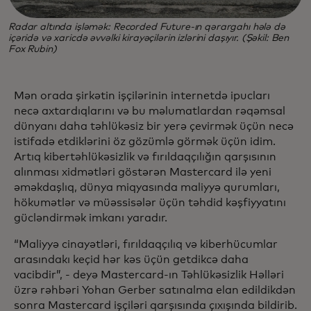
Radar altında işləmək: Recorded Future-ın qərargahı hələ də
içəridə və xaricdə əvvəlki kirayəçilərin izlərini daşıyır. (Şəkil: Ben
Fox Rubin)
Mən orada şirkətin işçilərinin internetdə ipucları
necə axtardıqlarını və bu məlumatlardan rəqəmsal
dünyanı daha təhlükəsiz bir yerə çevirmək üçün necə
istifadə etdiklərini öz gözümlə görmək üçün idim.
Artıq kibertəhlükəsizlik və fırıldaqçılığın qarşısının
alınması xidmətləri göstərən Mastercard ilə yeni
əməkdaşlıq, dünya miqyasında maliyyə qurumları,
hökumətlər və müəssisələr üçün təhdid kəşfiyyatını
gücləndirmək imkanı yaradır.
“Maliyyə cinayətləri, fırıldaqçılıq və kiberhücumlar
arasındakı keçid hər kəs üçün getdikcə daha
vacibdir”, - deyə Mastercard-ın Təhlükəsizlik Həlləri
üzrə rəhbəri Yohan Gerber satınalma elan edildikdən
sonra Mastercard işçiləri qarşısında çıxışında bildirib.