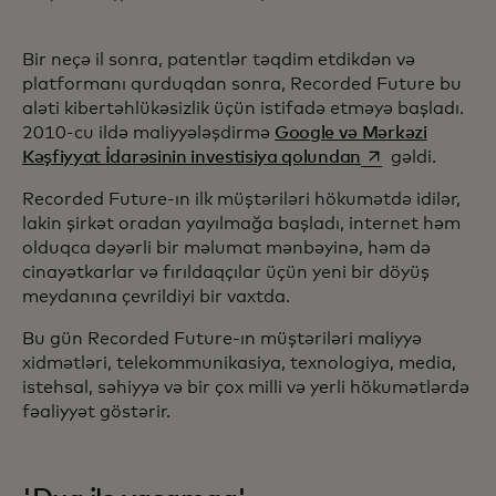
Bir neçə il sonra, patentlər təqdim etdikdən və
platformanı qurduqdan sonra, Recorded Future bu
aləti kibertəhlükəsizlik üçün istifadə etməyə başladı.
2010-cu ildə maliyyələşdirmə
Google və Mərkəzi
opens in a new 
Kəşfiyyat İdarəsinin investisiya qolundan
gəldi.
Recorded Future-ın ilk müştəriləri hökumətdə idilər,
lakin şirkət oradan yayılmağa başladı, internet həm
olduqca dəyərli bir məlumat mənbəyinə, həm də
cinayətkarlar və fırıldaqçılar üçün yeni bir döyüş
meydanına çevrildiyi bir vaxtda.
Bu gün Recorded Future-ın müştəriləri maliyyə
xidmətləri, telekommunikasiya, texnologiya, media,
istehsal, səhiyyə və bir çox milli və yerli hökumətlərdə
fəaliyyət göstərir.