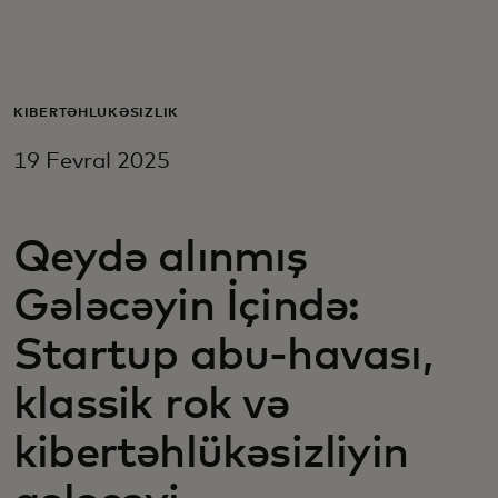
Sizin üçün
Biznes üçün
KIBERTƏHLÜKƏSIZLIK
19 Fevral 2025
Dünya üçün
Qeydə alınmış
Yenilikçilər üçün
Gələcəyin İçində:
Xəbərlər və trendlər
Startup abu-havası,
klassik rok və
kibertəhlükəsizliyin