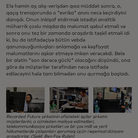
Elə həmin ay, alış-verişdən qısa müddət sonra, o,
qaçış trenajorunda o "evrika" anını necə keçirdiyini
danışdı. Onun inkişaf etdirmək istədiyi analitik
mühərrik çoxlu miqdarda məlumat qəbul etməli və
sonra onu tez bir zamanda araşdırıb təşkil etməli idi
ki, bu da istifadəçiyə bütün vebdə
qanunauyğunluqları anlamağa və kəşfiyyat
məlumatlarını aşkar etməyə imkan verəcəkdi. Belə
bir alətin "son dərəcə güclü" olacağını düşündü, ona
görə də müştərilər tərəfindən necə istifadə
ediləcəyini hələ tam bilmədən onu qurmağa başladı.
Recorded Future şirkətinin ofisindəki işçilər şirkətin
müştərilərini, o cümlədən maliyyə xidmətləri,
telekommunikasiya şirkətləri və bir çox milli və yerli
hökumətlərdə çalışanları qorumaq üçün rəqəmsal dünyanı
araşdırırlar. (Şəkil: Ben Fox Rubin)