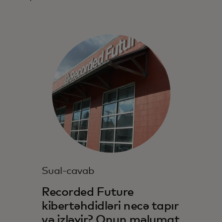
Sual-cavab
Recorded Future
kibertəhdidləri necə tapır
və izləyir? Onun məlumat