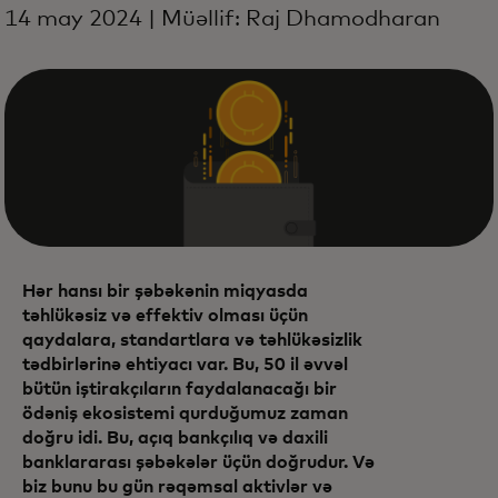
14 may 2024 | Müəllif: Raj Dhamodharan
Hər hansı bir şəbəkənin miqyasda
təhlükəsiz və effektiv olması üçün
qaydalara, standartlara və təhlükəsizlik
tədbirlərinə ehtiyacı var. Bu, 50 il əvvəl
bütün iştirakçıların faydalanacağı bir
ödəniş ekosistemi qurduğumuz zaman
doğru idi. Bu, açıq bankçılıq və daxili
banklararası şəbəkələr üçün doğrudur. Və
biz bunu bu gün rəqəmsal aktivlər və