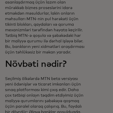
asanlaşdırmaq üçün lazım olan
mürəkkəb biznes proseslərini idarə
etməkdən məsuldurlar, lakin onların
məhsulları MTN-nin pul hərəkəti üçün
tikinti blokları, qaydaları və qoruma
mexanizmləri tərəfindən həyata keçirilir.
Tətbiq MTN-ə qoşula və şəbəkədəki hər
bir maliyyə qurumu ilə dərhal işləyə bilər.
Bu, bankların yeni xidmətləri araşdırması
üçün təhlükəsiz bir məkan yaradır.
Növbəti nədir?
Seçilmiş ölkələrdə MTN beta versiyası
yeni ödənişlər və ticarət imkanları üçün
sınaq platforması kimi çıxış edir. Daha
çox tətbiqi onlayn təqdim etdiyimiz üçün
maliyyə qurumlarını şəbəkəyə qoşmaq
üçün paralel olaraq çalışırıq. Bu, faydalı
bir dövrdür: Əlavə banklar qoşulduqda,