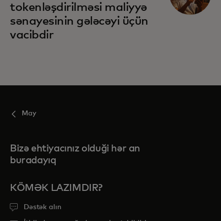
tokenləşdirilməsi maliyyə
sənayesinin gələcəyi üçün
vacibdir
May
Bizə ehtiyacınız olduği hər an
buradayıq
KÖMƏK LAZIMDIR?
Dəstək alın