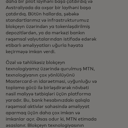
daha bir pilot layihəni başa çatdırdıq və
Avstraliyada da oxşar bir layihəni başa
çatdırdıq. Bütün hallarda, şəbəkə
standartlarımız və infrastrukturumuz
blokçeyn üzərindən ya tokenləşdirilmiş
depozitlərdən, ya da mərkəzi bankın
rəqəmsal valyutalarından istifadə edərək
etibarlı əməliyyatları uğurla həyata
keçirməyə imkan verdi.
Özəl və təhlükəsiz blokçeyn
texnologiyamız üzərində qurulmuş MTN,
texnologiyanın çox yönlülüyünü
Mastercard-ın idarəetməsi, uyğunluğu və
toplama gücü ilə birləşdirərək növbəti
nəsil maliyyə tətbiqləri üçün platforma
yaradır. Bu, bank hesabınızdakı qalıqla
rəqəmsal aktivlər sahəsində əməliyyat
aparmaq üçün daha çox imkan və
imkanlar açır. Əsas odur ki, MTN etimada
əsaslanır. Blokçeyn texnologiyasının