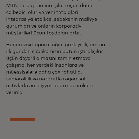
MTN tətbiq təminatçıları üçün daha
cəlbedici olur və yeni tətbiqləri
inteqrasiya etdikcə, şəbəkənin maliyyə
qurumları və onların korporativ
müştəriləri üçün faydaları artır.
Bunun vaxt aparacağını gözləyirik, amma
ilk gündən şəbəkəmizin bütün iştirakçılar
üçün dəyərli olmasını təmin etməyə
çalışırıq, hər yerdəki insanlara və
müəssisələrə daha çox rahatlıq,
səmərəlilik və nəzarətlə rəqəmsal
aktivlərlə əməliyyat aparmaq imkanı
veririk.