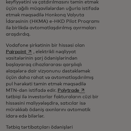
keyfiyyətini və çatdırılmasını təmin etmək
üçün ağıllı müqavilələrdən uğurla istifadə
etmək məqsədilə Honkonq Valyuta
İdarəsinin (HKMA) e-HKD Pilot Proqramı
ilə birlikdə avtomatlaşdırılmış ayırmaları
araşdırdıq.
Vodafone şirkətinin bir hissəsi olan
opens in a new tab
Pairpoint
, elektrikli nəqliyyat
vasitələrinin şarj ödənişlərindən
başlayaraq cihazlararası qarşılıqlı
əlaqələrə dair vizyonunu dəstəkləmək
üçün daha rahat və avtomatlaşdırılmış
pul hərəkəti təmin etmək məqsədilə
opens in a new tab
MTN-dən istifadə edir.
Polytrade
tətbiqi ilə investorlar fakturaların cüzi bir
hissəsini maliyyələşdirə, satıcılar isə
mürəkkəb ödəniş axınlarını avtomatik
idarə edə bilərlər.
Tətbiq tərtibatçıları ödənişləri