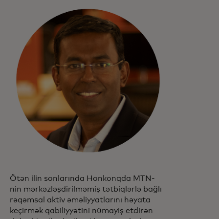
Ötən ilin sonlarında Honkonqda MTN-
nin mərkəzləşdirilməmiş tətbiqlərlə bağlı
rəqəmsal aktiv əməliyyatlarını həyata
keçirmək qabiliyyətini nümayiş etdirən