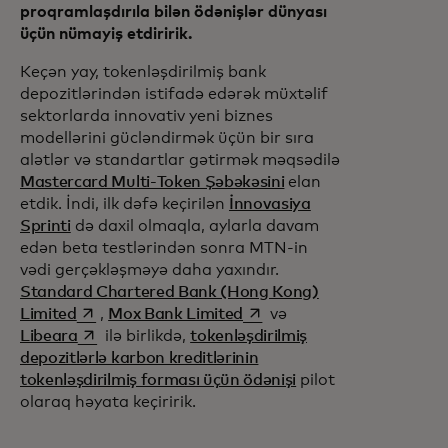
proqramlaşdırıla bilən ödənişlər dünyası
üçün nümayiş etdiririk.
Keçən yay, tokenləşdirilmiş bank
depozitlərindən istifadə edərək müxtəlif
sektorlarda innovativ yeni biznes
modellərini gücləndirmək üçün bir sıra
alətlər və standartlar gətirmək məqsədilə
Mastercard Multi-Token Şəbəkəsini
elan
etdik. İndi, ilk dəfə keçirilən
İnnovasiya
Sprinti
də daxil olmaqla, aylarla davam
edən beta testlərindən sonra MTN-in
vədi gerçəkləşməyə daha yaxındır.
Standard Chartered Bank (Hong Kong)
opens in a new tab
opens in a new tab
Limited
,
Mox Bank Limited
və
opens in a new tab
Libeara
ilə birlikdə,
tokenləşdirilmiş
depozitlərlə karbon kreditlərinin
tokenləşdirilmiş forması üçün ödənişi
pilot
olaraq həyata keçiririk.