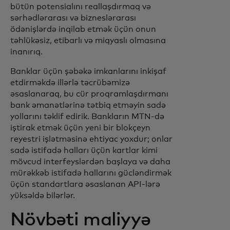
bütün potensialını reallaşdırmaq və
sərhədlərarası və bizneslərarası
ödənişlərdə inqilab etmək üçün onun
təhlükəsiz, etibarlı və miqyaslı olmasına
inanırıq.
Banklar üçün şəbəkə imkanlarını inkişaf
etdirməkdə illərlə təcrübəmizə
əsaslanaraq, bu cür proqramlaşdırmanı
bank əmanətlərinə tətbiq etməyin sadə
yollarını təklif edirik. Bankların MTN-də
iştirak etmək üçün yeni bir blokçeyn
reyestri işlətməsinə ehtiyac yoxdur; onlar
sadə istifadə halları üçün kartlar kimi
mövcud interfeyslərdən başlaya və daha
mürəkkəb istifadə hallarını gücləndirmək
üçün standartlara əsaslanan API-lərə
yüksəldə bilərlər.
Növbəti maliyyə