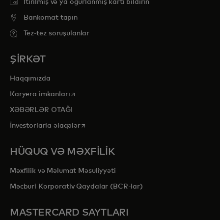
İtirilmiş və ya oğurlanmış kartı bildirin
Bankomat tapın
Tez-tez soruşulanlar
ŞİRKƏT
Haqqımızda
opens in a new tab
Karyera imkanları
XƏBƏRLƏR OTAĞI
opens in a new tab
İnvestorlarla əlaqələr
HÜQUQ VƏ MƏXFİLİK
Məxfilik və Məlumat Məsuliyyəti
Məcburi Korporativ Qaydalar (BCR-lar)
MASTERCARD SAYTLARI