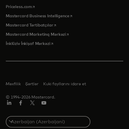
opens in a new tab
Priceless.com
opens in a new tab
Mastercard Business Intelligence
opens in a new tab
Mastercard Tərtibatçılar
opens in a new tab
Mastercard Marketinq Mərkəzi
opens in a new tab
İnklüziv İnkişaf Mərkəzi
Məxfilik
Şərtlər
Kuki fayllarını idarə et
© 1994-2026 Mastercard.
Linkedin
Facebook
Twitter/X
Youtube
Select
a
country