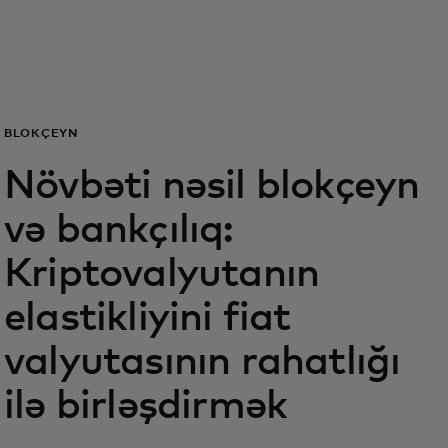
Sizin üçün
Biznes üçün
BLOKÇEYN
Dünya üçün
Növbəti nəsil blokçeyn
və bankçılıq:
Yenilikçilər üçün
Kriptovalyutanın
Xəbərlər və trendlər
elastikliyini fiat
valyutasının rahatlığı
ilə birləşdirmək