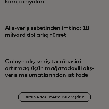
kampaniyaları
Alış-veriş səbətindən imtina: 18
milyard dollarlıq fürsət
Onlayn alış-veriş təcrübəsini
artırmaq üçün mağazadaxili alış-
veriş məlumatlarından istifadə
Bütün əlaqəli məzmunu araşdırın