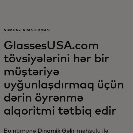
Sizin üçün
Biznes üçün
NÜMUNƏ ARAŞDIRMASI
GlassesUSA.com
Dünya üçün
tövsiyələrini hər bir
Yenilikçilər üçün
müştəriyə
uyğunlaşdırmaq üçün
Xəbərlər və trendlər
dərin öyrənmə
alqoritmi tətbiq edir
Bu nümunə
Dinamik Gəlir
məhsulu ilə