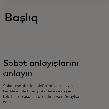
Başlıq
Səbət anlayışlarını
anlayın
Səbət rəqabətini, ölçüsünü və tezliyini
fərdiləşdirilə bilən paketlərə və dəyər
təkliflərinə əsasən araşdırın və müqayisə
edin.