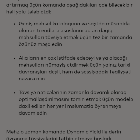
artırmaq üçün komanda aşağıdakıları edə biləcək bir
həll yolu tələb etdi:
Geniş məhsul kataloquna və saytda müşahidə
olunan trendlərə əsaslanaraq ən dəqiq
məhsulları tövsiyə etmək üçün tez bir zamanda
özünüz məşq edin
Alıcıların ən çox istifadə edəcəyi və ya alacağı
məhsulları nümayiş etdirmək üçün yalnız tarixi
davranışları deyil, həm də sessiyadakı fəaliyyəti
nəzərə alın.
Tövsiyə nəticələrinin zamanla davamlı olaraq
optimallaşdırılmasını təmin etmək üçün modelə
daxil edilən hər yeni məlumatla öyrənməyə
davam edin
Məhz o zaman komanda Dynamic Yield ilə dərin
öyrənmə tövsiyələrini tətbiq etməyə başladı.