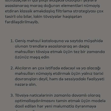
istifadəçilərin qarşılıqlı əlaqədə olduqları şeylərə
əsaslanaraq maraq doğuran elementləri nümayiş
etdirən klassik əməkdaşlıq filtrləmə strategiyası çox
təsirli ola bilər, lakin tövsiyələr həqiqətən
fərdiləşdirilməyib.
Geniş məhsul kataloquna və saytda müşahidə
olunan trendlərə əsaslanaraq ən dəqiq
məhsulları tövsiyə etmək üçün tez bir zamanda
özünüz məşq edin
Alıcıların ən çox istifadə edəcəyi və ya alacağı
məhsulları nümayiş etdirmək üçün yalnız tarixi
davranışları deyil, həm də sessiyadakı fəaliyyəti
nəzərə alın.
Tövsiyə nəticələrinin zamanla davamlı olaraq
optimallaşdırılmasını təmin etmək üçün modelə
daxil edilən hər yeni məlumatla öyrənməyə