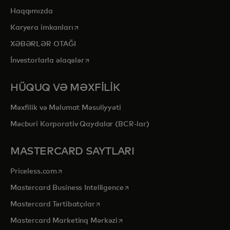
Haqqımızda
opens in a new tab
Karyera imkanları
XƏBƏRLƏR OTAĞI
opens in a new tab
İnvestorlarla əlaqələr
HÜQUQ VƏ MƏXFİLİK
Məxfilik və Məlumat Məsuliyyəti
Məcburi Korporativ Qaydalar (BCR-lar)
MASTERCARD SAYTLARI
opens in a new tab
Priceless.com
opens in a new tab
Mastercard Business Intelligence
opens in a new tab
Mastercard Tərtibatçılar
opens in a new tab
Mastercard Marketinq Mərkəzi