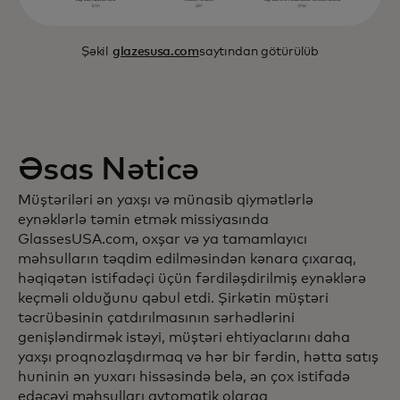
Şəkil
glazesusa.com
saytından götürülüb
Əsas Nəticə
Müştəriləri ən yaxşı və münasib qiymətlərlə
eynəklərlə təmin etmək missiyasında
GlassesUSA.com, oxşar və ya tamamlayıcı
məhsulların təqdim edilməsindən kənara çıxaraq,
həqiqətən istifadəçi üçün fərdiləşdirilmiş eynəklərə
keçməli olduğunu qəbul etdi. Şirkətin müştəri
təcrübəsinin çatdırılmasının sərhədlərini
genişləndirmək istəyi, müştəri ehtiyaclarını daha
yaxşı proqnozlaşdırmaq və hər bir fərdin, hətta satış
huninin ən yuxarı hissəsində belə, ən çox istifadə
edəcəyi məhsulları avtomatik olaraq