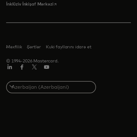
opens in a new tab
İnklüziv İnkişaf Mərkəzi
Məxfilik
Şərtlər
Kuki fayllarını idarə et
© 1994-2026 Mastercard.
Linkedin
Facebook
Twitter/X
Youtube
Select
a
country