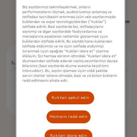
Biz saytlarımızı təkmilləşdirmək, onların
digər strategiyadan üstün edir.
performanslarını ölçmək, auditoriyamızı anlamaq və
istifadəçi təcrübəsini artırmaq üçün veb-saytlarımızda
Nadav Yekutiel, Head of Data, GlassesUSA.com
kukilərdən və oxşar texnologiyalardan (“Kukilər”)
istifadə edirik. Bəzi saytlarda biz, istifadəçilərin
saytımız və digər saytlardakı fəaliyyətlərinə və
maraqlarına əsaslanan reklamlar göstərmək üçün
kukilərdən istifadə edirik. Bu saytda hansı kukilərdən
istifadə etdiyimizi və nə üçün istifadə etdiyimizi
öyrənmək üçün aşağıda "Kukiləri idarə et" üzərinə
klikləyin. Siz həmişə ekranın altındakı “Kukiləri idarə et”
düyməsindən istifadə edərək razılıq seçimlərinizi dəyişə
bilərsiniz (bəzi saytlarda düymə əvəzinə keçid kimi
mövcuddur). Bu, saytın işləməsi üçün ciddi şəkildə
zəruri olanlar istisna olmaqla, bəzi və ya bütün kukilərin
rədd edilməsini əhatə edir.
Kukiləri qəbul edin
Hamısını rədd edin
Kukiləri idarə edin