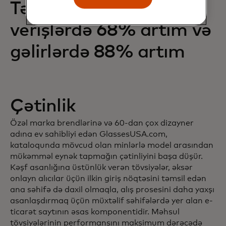
Tək bir vidjetdən alış-
verişlərdə 68% artım və
gəlirlərdə 88% artım
Çətinlik
Özəl marka brendlərinə və 60-dan çox dizayner
adına ev sahibliyi edən GlassesUSA.com,
kataloqunda mövcud olan minlərlə model arasından
mükəmməl eynək tapmağın çətinliyini başa düşür.
Kəşf asanlığına üstünlük verən tövsiyələr, əksər
onlayn alıcılar üçün ilkin giriş nöqtəsini təmsil edən
ana səhifə də daxil olmaqla, alış prosesini daha yaxşı
asanlaşdırmaq üçün müxtəlif səhifələrdə yer alan e-
ticarət saytının əsas komponentidir. Məhsul
tövsiyələrinin performansını maksimum dərəcədə