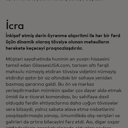
İcra
İnkişaf etmiş dərin öyrənmə alqoritmi ilə hər bir fərd
üçün dinamik olaraq tövsiyə olunan məhsulların
hərəkətə keçəcəyi proqnozlaşdırılır.
Müştəri səyahətində huninin ən yuxarı hissəsini
təmsil edən GlassesUSA.com, tarixən altı fərqli
məhsulu nümayiş etdirən tövsiyə vidjetini nümayiş
etdirdiyi qatın bir az altındakı bir sahəyə yenidən
baxmaq qərarına gəldi. Bu ön və mərkəz
yerləşdirmədən mümkün qədər çox dəyər əldə etmək
ümidi ilə e-ticarət komandası, bu səhifəyə daxil
olduqda fərdin ehtiyaclarına daha uyğun tövsiyələr
verə bilsəydi, yalnız səbətə əlavə etmə nisbətlərini
yaxşılaşdırmaqla yanaşı, ümumilikdə alış-verişləri və
gəlirləri də artıra biləcəyini fərz etdi. Axı, digər oxşar