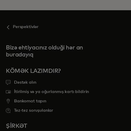
Perspektivlər
Bizə ehtiyacınız olduği hər an
buradayıq
KÖMƏK LAZIMDIR?
Dəstək alın
İtirilmiş və ya oğurlanmış kartı bildirin
Bankomat tapın
Tez-tez soruşulanlar
ŞİRKƏT