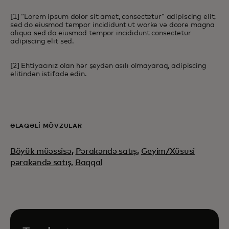
[1] “Lorem ipsum dolor sit amet, consectetur” adipiscing elit,
sed do eiusmod tempor incididunt ut worke və doore magna
aliqua sed do eiusmod tempor incididunt consectetur
adipiscing elit sed.
[2] Ehtiyacınız olan hər şeydən asılı olmayaraq, adipiscing
elitindən istifadə edin.
ƏLAQƏLI MÖVZULAR
Böyük müəssisə
,
Pərakəndə satış
,
Geyim/Xüsusi
pərakəndə satış,
Baqqal