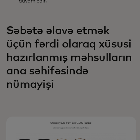
davam edin
Səbətə əlavə etmək
üçün fərdi olaraq xüsusi
hazırlanmış məhsulların
ana səhifəsində
nümayişi