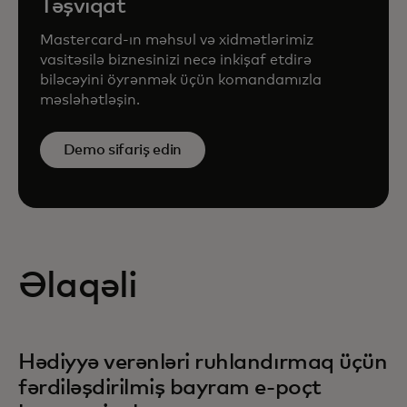
Təşviqat
Mastercard-ın məhsul və xidmətlərimiz
vasitəsilə biznesinizi necə inkişaf etdirə
biləcəyini öyrənmək üçün komandamızla
məsləhətləşin.
Demo sifariş edin
Əlaqəli
Hədiyyə verənləri ruhlandırmaq üçün
fərdiləşdirilmiş bayram e-poçt