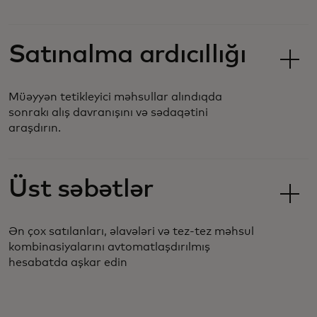
Satınalma ardıcıllığı
Müəyyən tetikleyici məhsullar alındıqda
sonrakı alış davranışını və sədaqətini
araşdırın.
Üst səbətlər
Ən çox satılanları, əlavələri və tez-tez məhsul
kombinasiyalarını avtomatlaşdırılmış
hesabatda aşkar edin