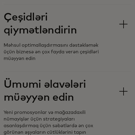
Çeşidləri
qiymətləndirin
Məhsul optimallaşdırmasını dəstəkləmək
üçün biznesə ən çox fayda verən çeşidləri
müəyyən edin
Ümumi əlavələri
müəyyən edin
Yeni promosyonlar və mağazadaxili
nümayişlər üçün strategiyaları
asanlaşdırmaq üçün səbətlərdə ən çox
görünən əşyaların cütlüklərini tapın