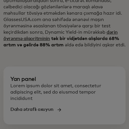
optimallaşdırdıqdan sonra, e-ticarət komandası,
cəlbedici olacağı gözlənilənlərə maraqlı əlavə
məhsullar tövsiyə etməkdən kənara çıxmağa hazır idi.
GlassesUSA.com ana səhifədə ənənəvi maşın
öyrənməsinə əsaslanan tövsiyələrə qarşı bir test
keçirdikdən sonra, Dynamic Yield-in mürəkkəb
dərin
öyrənmə alqoritminin
tək bir vidjetdən alışlarda 68%
artım və gəlirdə 88% artım
əldə edə bildiyini aşkar etdi.
Yan panel
Lorem ipsum dolor sit amet, consectetur
adipiscing elit, sed do eiusmod tempor
incididunt
Daha ətraflı oxuyun