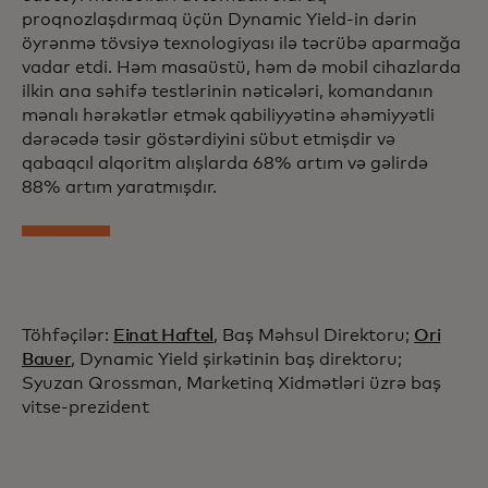
proqnozlaşdırmaq üçün Dynamic Yield-in dərin
öyrənmə tövsiyə texnologiyası ilə təcrübə aparmağa
vadar etdi. Həm masaüstü, həm də mobil cihazlarda
ilkin ana səhifə testlərinin nəticələri, komandanın
mənalı hərəkətlər etmək qabiliyyətinə əhəmiyyətli
dərəcədə təsir göstərdiyini sübut etmişdir və
qabaqcıl alqoritm alışlarda 68% artım və gəlirdə
88% artım yaratmışdır.
Töhfəçilər:
Einat Haftel
, Baş Məhsul Direktoru;
Ori
Bauer
, Dynamic Yield şirkətinin baş direktoru;
Syuzan Qrossman, Marketinq Xidmətləri üzrə baş
vitse-prezident