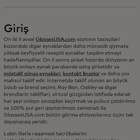
Giriş
On iki il əvvəl
GlassesUSA.com
saytının təsisçiləri
bazardakı digər eynəklərdən daha münasib qiymətə
yüksək keyfiyyətli reseptli eynəklər təqdim etməyi
hədəfləmişdilər. On il sonra şirkət hazırda dünyanın ən
böyük onlayn eynək pərakəndə satış şirkətidir və
müxtəlif günəş eynəkləri
,
kontakt linzalar
və daha çox
məhsul təklif edir. İnternetdə təklif olunan ən böyük
üslub və brend seçimi, Ray Ban, Oakley və digər
brendlərin təklifləri, virtual güzgüdən istifadə edərək
hər şeyi onlayn sınaqdan keçirmək və pulsuz çatdırılma
və 100% pul geri qaytarılması zəmanəti ilə
GlassesUSA.com bütün görmə ehtiyaclarınız üçün tək
dayanacaq yeridir.
Lakin illərlə rəqəmsal təcrübələrini