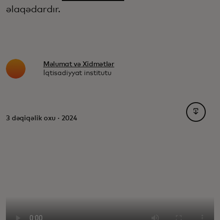
əlaqədardır.
Məlumat və Xidmətlər
İqtisadiyyat institutu
opens i
3 dəqiqəlik oxu · 2024