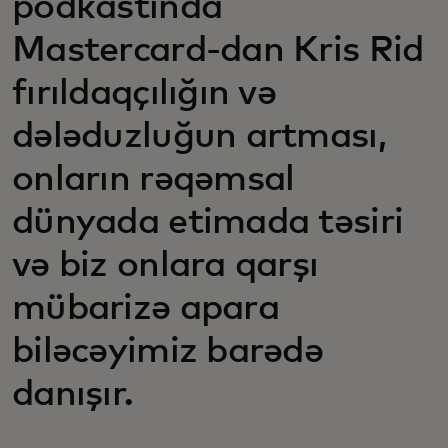
podkastında
Mastercard-dan Kris Rid
fırıldaqçılığın və
dələduzluğun artması,
onların rəqəmsal
dünyada etimada təsiri
və biz onlara qarşı
mübarizə apara
biləcəyimiz barədə
danışır.