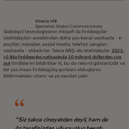
Vinecia Hill
Specialist, Global Communications
Qabaqcıl texnologiyanın inkişafı ilə fırıldaqçılar
istehlakçıları əvvəlkindən daha çox kanal vasitəsilə - e-
poçtlar, mesajlar, sosial media, telefon zəngləri
vasitəsilə - aldadırlar. Təkcə ABŞ-da istehlakçılar
2023-
cü ildə fırıldaqçılıq nəticəsində 10 milyard dollardan çox
pul
itirdiklərini bildiriblər ki, bu da rekord göstəricidir və
bir çox insan fırıldaqçılıq qurbanı olduqlarını
bildirməkdən utanır və ya xəcalət çəkir.
"Siz təkcə cinayətdən deyil, həm də
öz tərəfinizdən uğursuzluq hesab