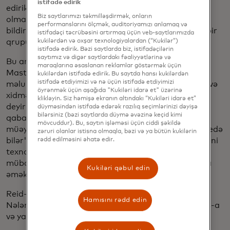
istifadə edirik
edirik və cəmiyyətin fəaliyyət göstərməsini və canlı
Biz saytlarımızı təkmilləşdirmək, onların
olmasını təmin edən də məhz budur”, - deyə Reid
performanslarını ölçmək, auditoriyamızı anlamaq və
bildirir. "Bundan istifadə edən cinayətkarların kiçik bir
istifadəçi təcrübəsini artırmaq üçün veb-saytlarımızda
qrupudur."
kukilərdən və oxşar texnologiyalardan (“Kukilər”)
istifadə edirik. Bəzi saytlarda biz, istifadəçilərin
saytımız və digər saytlardakı fəaliyyətlərinə və
Bu artan təhlükə ilə mübarizə aparmaq üçün
maraqlarına əsaslanan reklamlar göstərmək üçün
Mastercard ötən həftə süni intellekt, biometrik
kukilərdən istifadə edirik. Bu saytda hansı kukilərdən
istifadə etdiyimizi və nə üçün istifadə etdiyimizi
məlumatlar və açıq bankçılıqla dəstəklənən məhsul və
öyrənmək üçün aşağıda "Kukiləri idarə et" üzərinə
xidmətlər dəsti olan
Scam Protect-i
elan etdi. Reid
klikləyin. Siz həmişə ekranın altındakı “Kukiləri idarə et”
deyir ki, "Fırıldaqçılıqla mübarizə apara bilən eyni
düyməsindən istifadə edərək razılıq seçimlərinizi dəyişə
bilərsiniz (bəzi saytlarda düymə əvəzinə keçid kimi
qabaqcıl texnologiya istehlakçıları fırıldaqçılıqları
mövcuddur). Bu, saytın işləməsi üçün ciddi şəkildə
müəyyən etməyə və onlardan qorumağa da kömək edə
zəruri olanlar istisna olmaqla, bəzi və ya bütün kukilərin
bilər". “Amma biz texnologiyadan kənara çıxırıq — yeni
rədd edilməsini əhatə edir.
texnologiyalar və təhsil vasitəsilə fırıldaqçılıqla
mübarizə aparmaq üçün ekosistemdəki təşkilatlarla
Kukiləri qəbul edin
əməkdaşlıq edirik.”
Reid-dən daha çox məlumat almaq üçün “Növbəti
Hamısını rədd edin
Nələr” verilişini Spotify-da izləyin və Apple Podcasts-a
və ya sevdiyiniz yayım platformasına abunə olun.