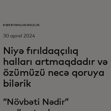
Sizin üçün
Biznes üçün
KİBERTƏHLÜKƏSİZLİK
30 aprel 2024
Dünya üçün
Niyə fırıldaqçılıq
Yenilikçilər üçün
halları artmaqdadır və
özümüzü necə qoruya
Xəbərlər və trendlər
bilərik
“Növbəti Nədir”