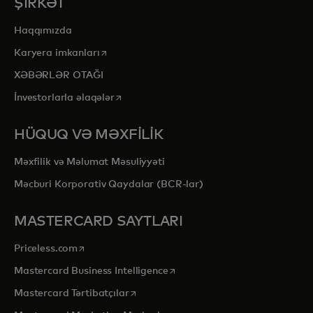
ŞİRKƏT
Haqqımızda
opens in a new tab
Karyera imkanları
XƏBƏRLƏR OTAĞI
opens in a new tab
İnvestorlarla əlaqələr
HÜQUQ VƏ MƏXFİLİK
Məxfilik və Məlumat Məsuliyyəti
Məcburi Korporativ Qaydalar (BCR-lar)
MASTERCARD SAYTLARI
opens in a new tab
Priceless.com
opens in a new tab
Mastercard Business Intelligence
opens in a new tab
Mastercard Tərtibatçılar