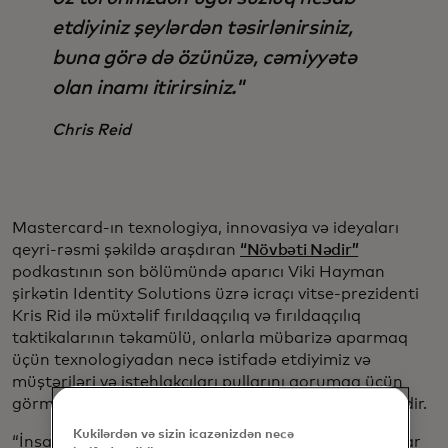
etdiyiniz şeylərdən təsirlənirsiniz,
buna görə də özünüzə, cəmiyyətə
olan inamı itirirsiniz."
Chris Reid
Mastercard-ın texnologiya, innovasiya və ideyaları
qeyri-rəsmi şəkildə araşdıran
“Növbəti Nədir”
podkastının son bölümündə aparıcı Viki Hayman
şirkətin Identity Solutions üzrə icraçı vitse-prezidenti
Kris Rid ilə müxtəlif fırıldaqçılıq və fırıldaqçılıq
taktikalarının təkamülü, onlarla mübarizə aparmaq
üçün texnologiyadan necə istifadə etdiyimiz və
müştəriləri və istehlakçıları pullarını qorumaq üçün
görməyə təşviq etdiyimiz tədbirlər barədə söhbət edir.
Kukilərdən və sizin icazənizdən necə
“İnsanların ən gözəl cəhəti odur ki, biz təbiətcə etibar