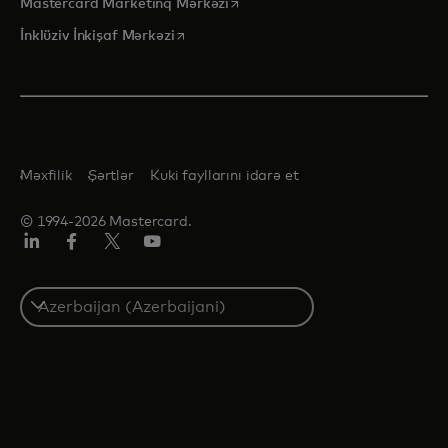
opens in a new tab
Mastercard Marketinq Mərkəzi
opens in a new tab
İnklüziv İnkişaf Mərkəzi
Məxfilik
Şərtlər
Kuki fayllarını idarə et
© 1994-2026 Mastercard.
Linkedin
Facebook
Twitter/X
Youtube
Select
a
country