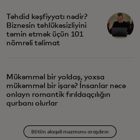
Təhdid kəşfiyyatı nədir?
Biznesin təhlükəsizliyini
təmin etmək üçün 101
nömrəli təlimat
Mükəmməl bir yoldaş, yoxsa
mükəmməl bir işarə? İnsanlar necə
onlayn romantik fırıldaqçılığın
qurbanı olurlar
Bütün əlaqəli məzmunu araşdırın