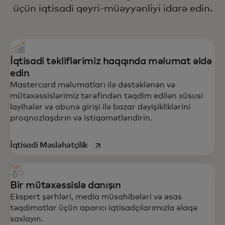
üçün iqtisadi qeyri-müəyyənliyi idarə edin.
İqtisadi təkliflərimiz haqqında məlumat əldə
edin
Mastercard məlumatları ilə dəstəklənən və
mütəxəssislərimiz tərəfindən təqdim edilən xüsusi
layihələr və abunə girişi ilə bazar dəyişikliklərini
proqnozlaşdırın və istiqamətləndirin.
opens in a new tab
İqtisadi Məsləhətçilik
Bir mütəxəssislə danışın
Ekspert şərhləri, media müsahibələri və əsas
təqdimatlar üçün aparıcı iqtisadçılarımızla əlaqə
saxlayın.