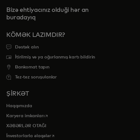
Bizə ehtiyacınız olduği hər an
buradayıq
KÖMƏK LAZIMDIR?
Dəstək alın
İtirilmiş və ya oğurlanmış kartı bildirin
Bankomat tapın
Tez-tez soruşulanlar
ŞİRKƏT
Haqqımızda
opens in a new tab
Karyera imkanları
XƏBƏRLƏR OTAĞI
opens in a new tab
İnvestorlarla əlaqələr