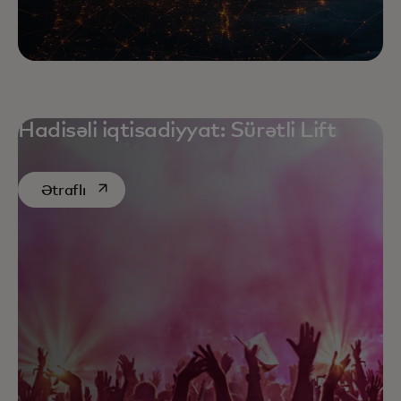
Hadisəli iqtisadiyyat: Sürətli Lift
opens in a new tab
Ətraflı