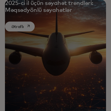
2025-ci il üçün səyahət trendləri:
Məqsədyönlü səyahətlər
opens in a new tab
Ətraflı