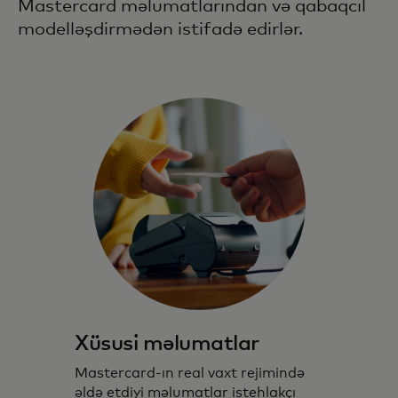
Mastercard məlumatlarından və qabaqcıl
modelləşdirmədən istifadə edirlər.
Xüsusi məlumatlar
Mastercard-ın real vaxt rejimində
əldə etdiyi məlumatlar istehlakçı