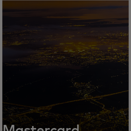
Sizin üçün
Biznes üçün
Dünya üçün
Yenilikçilər üçün
Xəbərlər və trendlər
Mastercard