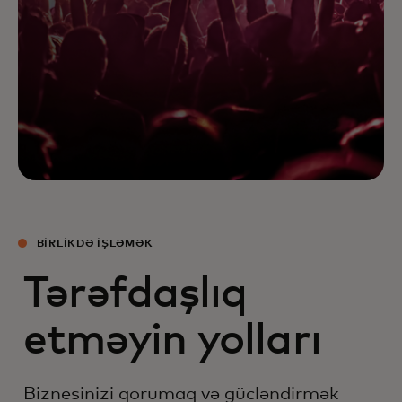
BIRLIKDƏ IŞLƏMƏK
Tərəfdaşlıq
etməyin yolları
Biznesinizi qorumaq və gücləndirmək