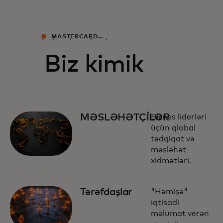
MASTERCARD
İQTİSADİYYAT İNSTİTUTU
HAQQINDA
Biz kimik
MƏSLƏHƏTÇİLƏR
Biznes liderləri
üçün qlobal
tədqiqat və
məsləhət
xidmətləri.
Tərəfdaşlar
"Həmişə"
iqtisadi
məlumat verən