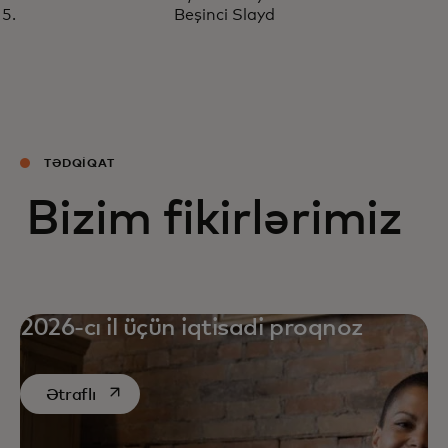
Beşinci Slayd
TƏDQIQAT
Bizim fikirlərimiz
2026-cı il üçün iqtisadi proqnoz
opens in a new tab
Ətraflı