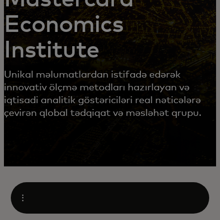
Economics
Institute
Unikal məlumatlardan istifadə edərək
innovativ ölçmə metodları hazırlayan və
iqtisadi analitik göstəriciləri real nəticələrə
çevirən qlobal tədqiqat və məsləhət qrupu.
Open