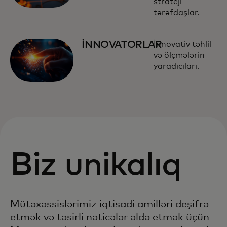
strateji
tərəfdaşlar.
İNNOVATORLAR
İnnovativ təhlil
və ölçmələrin
yaradıcıları.
Biz unikalıq
Mütəxəssislərimiz iqtisadi amilləri deşifrə
etmək və təsirli nəticələr əldə etmək üçün