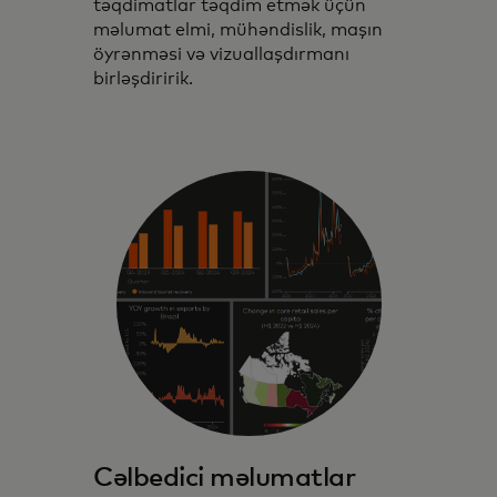
təqdimatlar təqdim etmək üçün
məlumat elmi, mühəndislik, maşın
öyrənməsi və vizuallaşdırmanı
birləşdiririk.
Cəlbedici məlumatlar