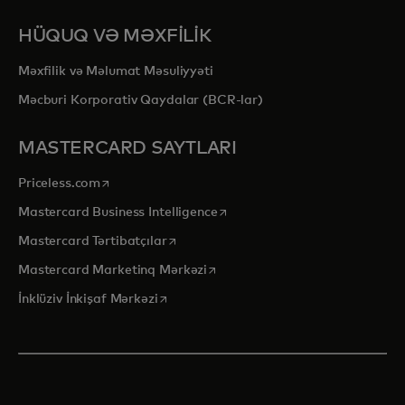
HÜQUQ VƏ MƏXFİLİK
Məxfilik və Məlumat Məsuliyyəti
Məcburi Korporativ Qaydalar (BCR-lar)
MASTERCARD SAYTLARI
opens in a new tab
Priceless.com
opens in a new tab
Mastercard Business Intelligence
opens in a new tab
Mastercard Tərtibatçılar
opens in a new tab
Mastercard Marketinq Mərkəzi
opens in a new tab
İnklüziv İnkişaf Mərkəzi