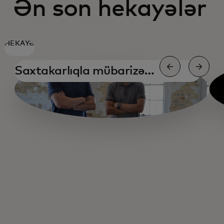
Ən son hekayələr
HEKAYƏ
Saxtakarlıqla mübarizə
aparanlar
Saxtakarlıqla mübarizə aparanlar
Xoşməramlılıq və firewalllar
Kiber etimadın qurulması
Keçmiş hakerdən məsləhətlər