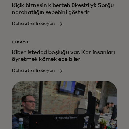
Kiçik biznesin kibertəhlükəsizliyi: Sorğu
narahatlığın səbəbini göstərir
Daha ətraflı oxuyun
HEKAYƏ
Kiber istedad boşluğu var. Kar insanları
öyrətmək kömək edə bilər
Daha ətraflı oxuyun