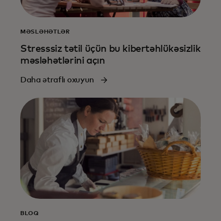
MƏSLƏHƏTLƏR
Stresssiz tətil üçün bu kibertəhlükəsizlik
məsləhətlərini açın
Daha ətraflı oxuyun
BLOQ