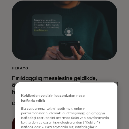
HEKAYƏ
Fırıldaqçılıq məsələsinə gəldikdə,
özünəinamsızlıq və hətta qaçılmazlıq
hissi
Kukilərdən və sizin icazənizdən necə
istifadə edirik
Daha ətraflı oxuyun
Biz saytlarımızı təkmilləşdirmək, onların
performanslarını ölçmək, auditoriyamızı anlamaq və
istifadəçi təcrübəsini artırmaq üçün veb-saytlarımızda
kukilərdən və oxşar texnologiyalardan (“Kukilər”)
istifadə edirik. Bəzi saytlarda biz, istifadəçilərin