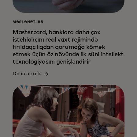
MƏSLƏHƏTLƏR
Mastercard, banklara daha çox
istehlakçını real vaxt rejimində
fırıldaqçılıqdan qorumağa kömək
etmək üçün öz növündə ilk süni intellekt
texnologiyasını genişləndirir
Daha ətraflı