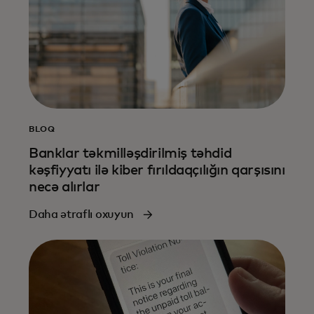
BLOQ
Banklar təkmilləşdirilmiş təhdid
kəşfiyyatı ilə kiber fırıldaqçılığın qarşısını
necə alırlar
Daha ətraflı oxuyun