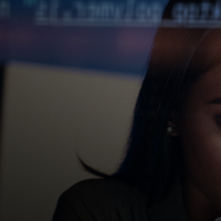
Sizin üçün
Biznes üçün
Dünya üçün
Yenilikçilər üçün
Xəbərlər və trendlər