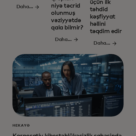
üçün ilk
niyə təcrid
Daha
təhdid
olunmuş
ətraflı
kəşfiyyat
vəziyyətdə
oxuyun
həllini
qala bilmir?
təqdim edir
Daha
Daha
ətraflı
ətraflı
oxuyun
oxuyun
HEKAYƏ