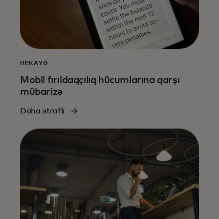
HEKAYƏ
Mobil fırıldaqçılıq hücumlarına qarşı
mübarizə
Daha ətraflı