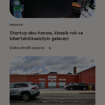
HEKAYƏ
Startup abu-havası, klassik rok və
kibertəhlükəsizliyin gələcəyi
Daha ətraflı oxuyun