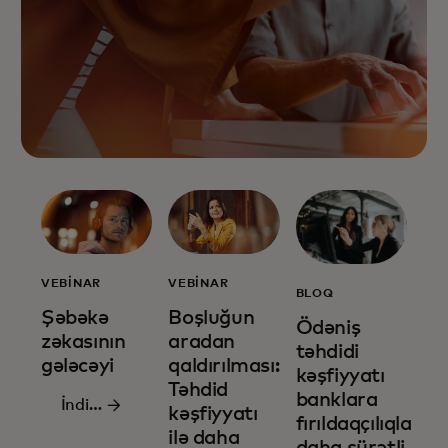
VEBINAR
VEBINAR
BLOQ
Boşluğun
Şəbəkə
Ödəniş
aradan
zəkasının
təhdidi
qaldırılması:
gələcəyi
kəşfiyyatı
Təhdid
banklara
İndi
kəşfiyyatı
fırıldaqçılıqla
qeydiyyatdan
ilə daha