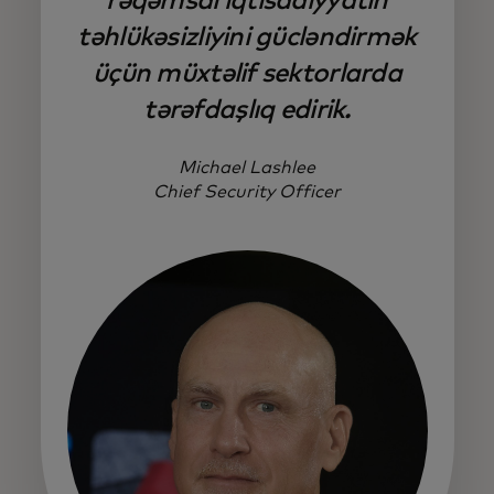
rəqəmsal iqtisadiyyatın
təhlükəsizliyini gücləndirmək
üçün müxtəlif sektorlarda
tərəfdaşlıq edirik.
Michael Lashlee
Chief Security Officer