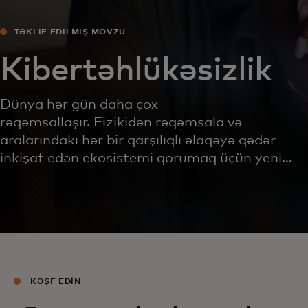
TƏKLİF EDİLMİŞ MÖVZU
Kibertəhlükəsizlik
Dünya hər gün daha çox
rəqəmsallaşır. Fizikidən rəqəmsala və
aralarındakı hər bir qarşılıqlı əlaqəyə qədər
inkişaf edən ekosistemi qorumaq üçün yeni
düşüncə tərzlərinə və yeni yanaşmalara
ehtiyacımız var.
KƏŞF EDİN