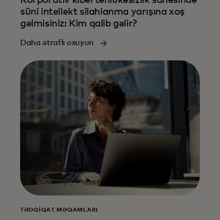
Korporativ kibertəhlükəsizlik sahəsində
süni intellekt silahlanma yarışına xoş
gəlmisiniz: Kim qalib gəlir?
Daha ətraflı oxuyun
TƏDQIQAT MƏQAMLARI