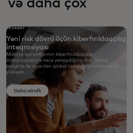
və daha çox
HESABAT
Yeni risk dövrü üçün kiberfırıldaqçılıq
inteqrasiyası
Maliyyə qurumlarının kiberfırıldaqçılıq
inteqrasiyasına necə yanaşdığına dair Datos
Insights ilə aparılan qlobal tədqiqatın nəticələrini
yükləyin.
Daha ətraflı