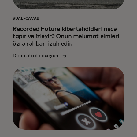
SUAL-CAVAB
Recorded Future kibertəhdidləri necə
tapır və izləyir? Onun məlumat elmləri
üzrə rəhbəri izah edir.
Daha ətraflı oxuyun