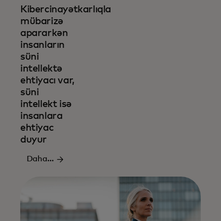
Kibercinayətkarlıqla
mübarizə
apararkən
insanların
süni
intellektə
ehtiyacı var,
süni
intellekt isə
insanlara
ehtiyac
duyur
Daha
ətraflı
oxuyun