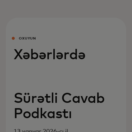
OXUYUN
Xəbərlərdə
Sürətli Cavab
Podkastı
13 yanvar 2026-cı il