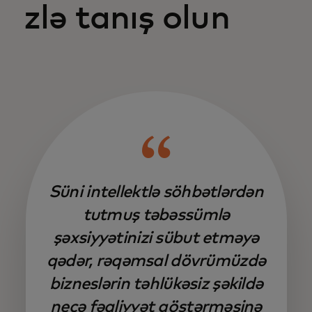
zlə tanış olun
Süni intellektlə söhbətlərdən
tutmuş təbəssümlə
şəxsiyyətinizi sübut etməyə
qədər, rəqəmsal dövrümüzdə
bizneslərin təhlükəsiz şəkildə
necə fəaliyyət göstərməsinə