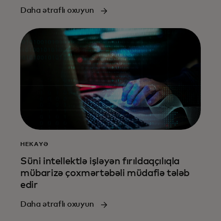
Daha ətraflı oxuyun
HEKAYƏ
Süni intellektlə işləyən fırıldaqçılıqla
mübarizə çoxmərtəbəli müdafiə tələb
edir
Daha ətraflı oxuyun