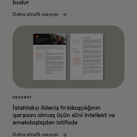
budur
Daha ətraflı oxuyun
HESABAT
İstehlakçı ödəniş fırıldaqçılığının
qarşısını almaq üçün süni intellekt və
əməkdaşlıqdan istifadə
Daha ətraflı oxuyun