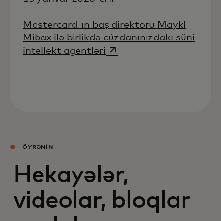
Mastercard-ın baş direktoru Maykl
Mibax ilə birlikdə cüzdanınızdakı süni
opens in a new tab
intellekt agentləri
ÖYRƏNİN
Hekayələr,
videolar, bloqlar