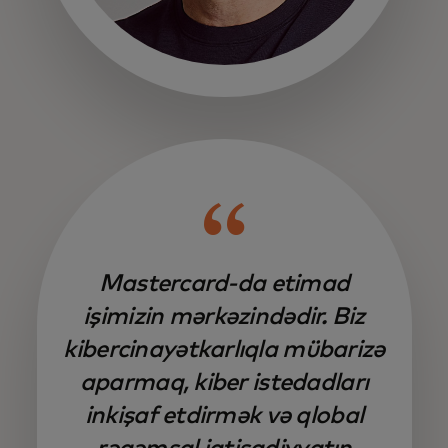
opens in a new tab
Mastercard-da etimad
işimizin mərkəzindədir. Biz
kibercinayətkarlıqla mübarizə
aparmaq, kiber istedadları
inkişaf etdirmək və qlobal