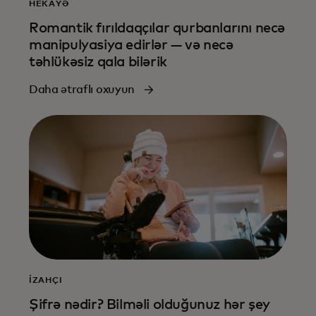
HEKAYƏ
Romantik fırıldaqçılar qurbanlarını necə
manipulyasiya edirlər — və necə
təhlükəsiz qala bilərik
Daha ətraflı oxuyun
İZAHÇI
Şifrə nədir? Bilməli olduğunuz hər şey