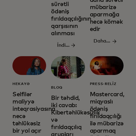
daha sürətli
keçin
sürətli
mübarizə
ödəniş
aparmağa
fırıldaqçılığının
necə kömək
qarşısının
edir
alınması
Daha
İndi
ətraflı
qeydiyyatdan
oxuyun
keçin
HEKAYƏ
PRESS-RELIZ
BLOQ
Selfilər
Mastercard,
Bir təhdid,
maliyyə
miqyaslı
iki cavab:
inteqrasiyasına
ödəniş
Kibertəhlükəsizlik
necə
fırıldaqçılığı
və
təhlükəsiz
ilə mübarizə
fırıldaqçılıq
bir yol açır
aparmaq
qrupları