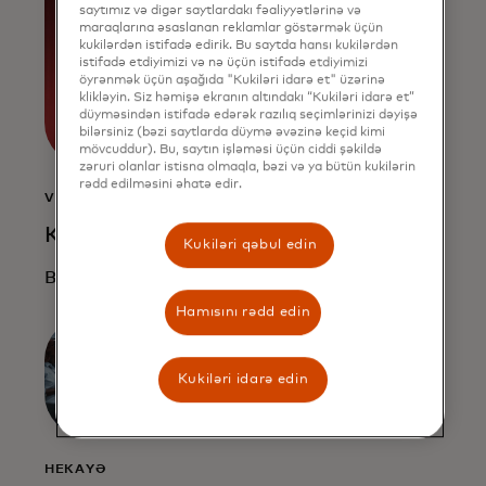
saytımız və digər saytlardakı fəaliyyətlərinə və
maraqlarına əsaslanan reklamlar göstərmək üçün
kukilərdən istifadə edirik. Bu saytda hansı kukilərdən
istifadə etdiyimizi və nə üçün istifadə etdiyimizi
öyrənmək üçün aşağıda "Kukiləri idarə et" üzərinə
klikləyin. Siz həmişə ekranın altındakı “Kukiləri idarə et”
düyməsindən istifadə edərək razılıq seçimlərinizi dəyişə
bilərsiniz (bəzi saytlarda düymə əvəzinə keçid kimi
mövcuddur). Bu, saytın işləməsi üçün ciddi şəkildə
zəruri olanlar istisna olmaqla, bəzi və ya bütün kukilərin
rədd edilməsini əhatə edir.
VIDEO
Konun təkamülü
Kukiləri qəbul edin
Buradan izləyin
Hamısını rədd edin
Kukiləri idarə edin
HEKAYƏ