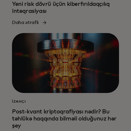
Yeni risk dövrü üçün kiberfırıldaqçılıq
inteqrasiyası
Daha ətraflı
İZAHÇI
Post-kvant kriptoqrafiyası nədir? Bu
təhlükə haqqında bilməli olduğunuz hər
şey