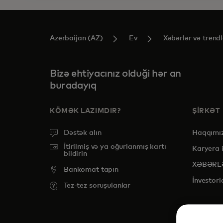
Azerbaijan (AZ)
Ev
Xəbərlər və trendl
Bizə ehtiyacınız olduği hər an
buradayıq
KÖMƏK LAZIMDIR?
ŞİRKƏT
Dəstək alın
Haqqımı
İtirilmiş və ya oğurlanmış kartı
Karyera 
bildirin
XƏBƏRL
Bankomat tapın
İnvestorl
Tez-tez soruşulanlar