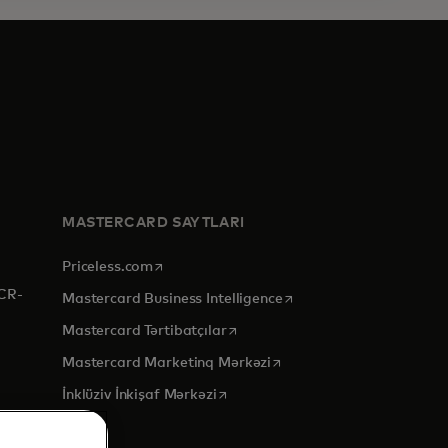
MASTERCARD SAYTLARI
opens in a new tab
Priceless.com
CR-
opens in a new tab
Mastercard Business Intelligence
opens in a new tab
Mastercard Tərtibatçılar
opens in a new tab
Mastercard Marketinq Mərkəzi
opens in a new tab
İnklüziv İnkişaf Mərkəzi