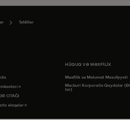
ər
Təhlillər
HÜQUQ VƏ MƏXFİLİK
zda
Məxfilik və Məlumat Məsuliyyəti
Məcburi Korporativ Qaydalar (B
opens in a new tab
imkanları
lar)
ƏR OTAĞI
opens in a new tab
arla əlaqələr