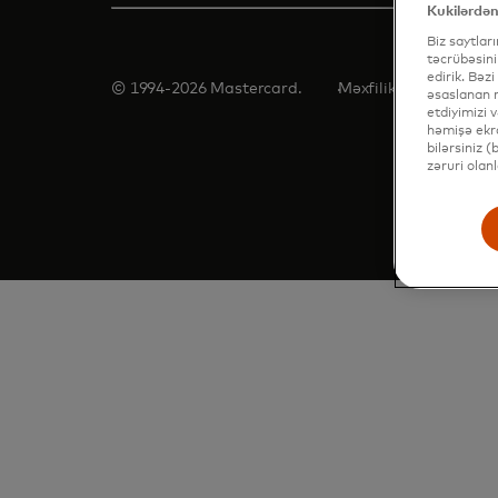
Kukilərdən
Biz saytlar
təcrübəsini
edirik. Bəzi
© 1994-2026 Mastercard.
Məxfilik
Şərtlər
Ku
əsaslanan r
etdiyimizi 
həmişə ekra
bilərsiniz 
zəruri olan