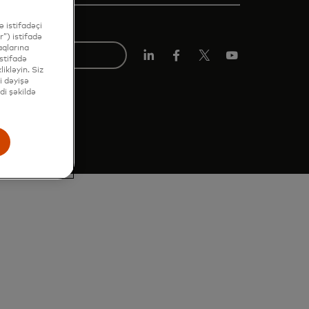
 istifadəçi
”) istifadə
aqlarına
stifadə
Linkedin
Facebook
Twitter/X
Youtube
ikləyin. Siz
i dəyişə
di şəkildə