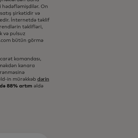
i hədəfləmişdilər. On
atış şirkətidir və
dir. İnternetdə təklif
ndlərin təklifləri,
k və pulsuz
SA.com bütün görmə
ticarət komandası,
etməkdən kənara
yrənməsinə
ield-in mürəkkəb
dərin
irdə 88% artım
əldə