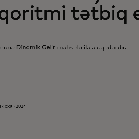
qoritmi tətbiq 
ümunə
Dinamik Gəlir
məhsulu ilə əlaqədardır.
ik oxu · 2024