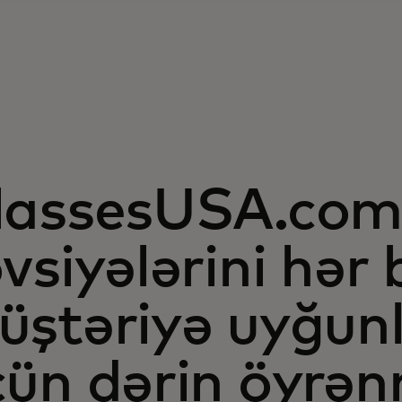
lassesUSA.co
vsiyələrini hər 
üştəriyə uyğun
çün dərin öyrə