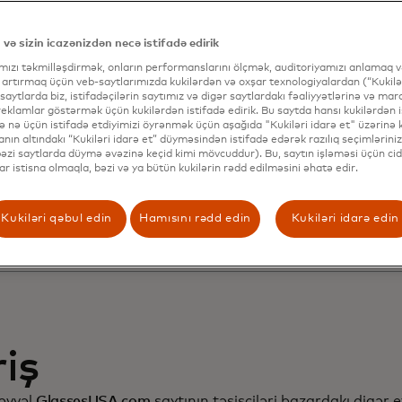
ştəri münasibətləri
rinləşdirmək və satış
 və sizin icazənizdən necə istifadə edirik
ımızı təkmilləşdirmək, onların performanslarını ölçmək, auditoriyamızı anlamaq və
tırmaq üçün Dynami
 artırmaq üçün veb-saytlarımızda kukilərdən və oxşar texnologiyalardan (“Kukilər
 saytlarda biz, istifadəçilərin saytımız və digər saytlardakı fəaliyyətlərinə və mar
eklamlar göstərmək üçün kukilərdən istifadə edirik. Bu saytda hansı kukilərdən i
və nə üçün istifadə etdiyimizi öyrənmək üçün aşağıda "Kukiləri idarə et" üzərinə kl
 növbəti səviyyəli
nın altındakı “Kukiləri idarə et” düyməsindən istifadə edərək razılıq seçimləriniz
(bəzi saytlarda düymə əvəzinə keçid kimi mövcuddur). Bu, saytın işləməsi üçün cid
lar istisna olmaqla, bəzi və ya bütün kukilərin rədd edilməsini əhatə edir.
rdiləşdirməyə çatm
Kukiləri qəbul edin
Hamısını rədd edin
Kukiləri idarə edin
riş
 əvvəl
GlassesUSA.com
saytının təsisçiləri bazardakı digər