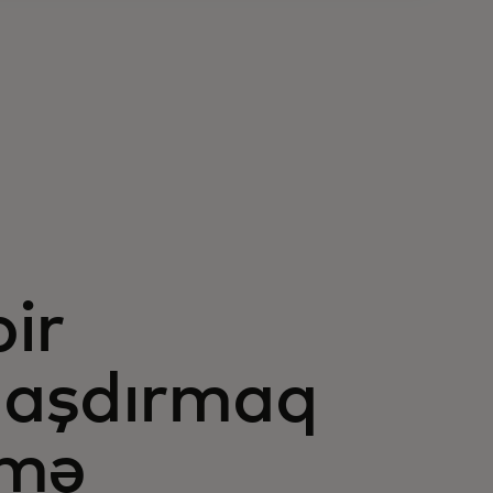
m
bir
laşdırmaq
nmə