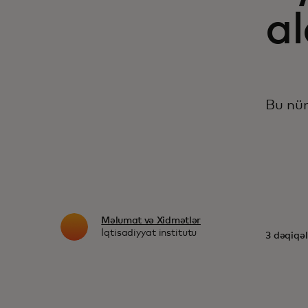
al
Bu n
Məlumat və Xidmətlər
İqtisadiyyat institutu
3 dəqiqəl