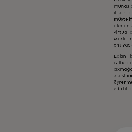
münasib 
il sonra
müxtəlif
olunan ə
virtual
çatdırı
ehtiyacl
Lakin il
cəlbedi
çıxmağa
əsaslan
öyrənmə
edə bild