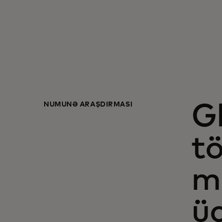
NÜMUNƏ ARAŞDIRMASI
G
tö
m
ü