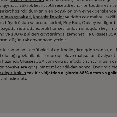
qiymətə yüksək keyfiyyətli reseptli eynəklər təqdim etməy
 şirkət hazırda dünyanın ən böyük onlayn eynək pərakəndə s
 günəş eynəkləri
,
kontakt linzalar
və daha çox məhsul təklif e
n böyük üslub və brend seçimi, Ray Ban, Oakley və digər bre
 güzgüdən istifadə edərək hər şeyi onlayn sınaqdan keçirmə
lma və 100% pul geri qaytarılması zəmanəti ilə GlassesU
arınız üçün tək dayanacaq yeridir.
lərlə rəqəmsal təcrübələrini optimallaşdırdıqdan sonra, e-
ci olacağı gözlənilənlərə maraqlı əlavə məhsullar tövsiyə 
 hazır idi. GlassesUSA.com ana səhifədə ənənəvi maşın ö
an tövsiyələrə qarşı bir test keçirdikdən sonra, Dynamic Y
 alqoritminin
tək bir vidjetdən alışlarda 68% artım və gəl
iyini aşkar etdi.