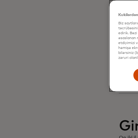
Mü
də
Kukilərdən
Biz saytlar
ar
təcrübəsini
edirik. Bəzi
əsaslanan r
etdiyimizi 
ilə
həmişə ekra
bilərsiniz 
zəruri olan
fə
Gi
On iki il