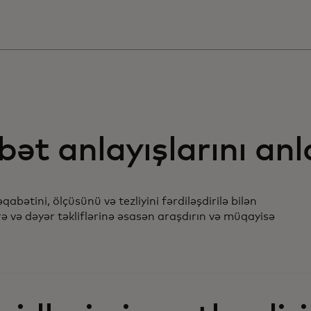
bət anlayışlarını anl
qabətini, ölçüsünü və tezliyini fərdiləşdirilə bilən
ə və dəyər təkliflərinə əsasən araşdırın və müqayisə