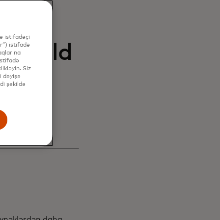
ni
ları
 istifadəçi
c Yield
”) istifadə
aqlarına
stifadə
ikləyin. Siz
i dəyişə
di şəkildə
aq
 eynəklərdən daha