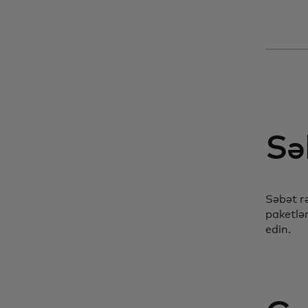
Sə
Səbət rə
paketlər
edin.