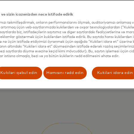
 və sizin icazənizdən necə istifadə edirik
ımızı təkmilləşdirmək, onların performanslarını ölçmək, auditoriyamızı anlamaq və
 artırmaq üçün veb-saytlarımızda kukilərdən və oxşar texnologiyalardan (“Kukilər
 saytlarda biz, istifadəçilərin saytımız və digər saytlardakı fəaliyyətlərinə və mar
eklamlar göstərmək üçün kukilərdən istifadə edirik. Bu saytda hansı kukilərdən i
və nə üçün istifadə etdiyimizi öyrənmək üçün aşağıda "Kukiləri idarə et" üzərinə kl
nın altındakı “Kukiləri idarə et” düyməsindən istifadə edərək razılıq seçimləriniz
(bəzi saytlarda düymə əvəzinə keçid kimi mövcuddur). Bu, saytın işləməsi üçün cid
lar istisna olmaqla, bəzi və ya bütün kukilərin rədd edilməsini əhatə edir.
Kukiləri qəbul edin
Hamısını rədd edin
Kukiləri idarə edin
Kvant Hesablama