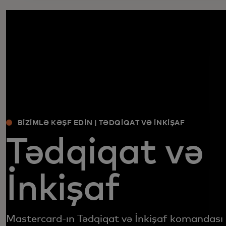
BIZIMLƏ KƏŞF EDIN | TƏDQIQAT VƏ İNKIŞAF
Tədqiqat və
İnkişaf
Mastercard-ın Tədqiqat və İnkişaf komandası 