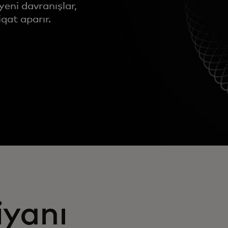
eni davranışlar,
qat aparır.
iyanı