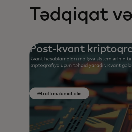
Tədqiqat və
Post-kvant kriptoqra
Kvant hesablamaları maliyyə sistemlərinin təh
kriptoqrafiya üçün təhdid yaradır. Kvant gəl
— bu barədə ətraflı tanış olun.
Ətraflı məlumat alın