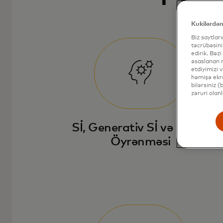
Kukilərdən
Biz saytlar
təcrübəsini
edirik. Bəzi
əsaslanan r
etdiyimizi 
həmişə ekra
bilərsiniz 
zəruri olan
Sİ, Generativ Sİ və Maşın
Öyrənməsi