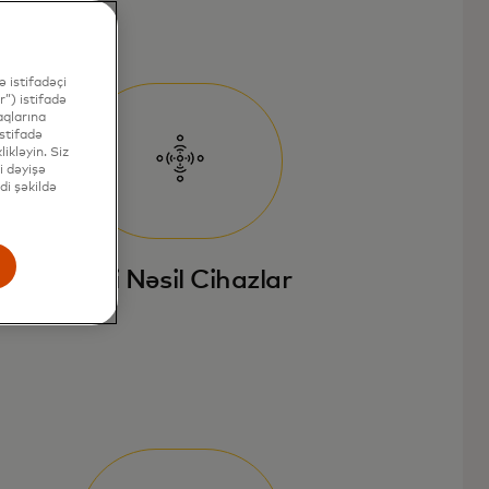
 istifadəçi
”) istifadə
aqlarına
stifadə
ikləyin. Siz
i dəyişə
di şəkildə
Yeni Nəsil Cihazlar