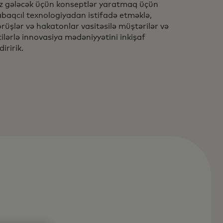
z gələcək üçün konseptlər yaratmaq üçün
baqcıl texnologiyadan istifadə etməklə,
rüşlər və hakatonlar vasitəsilə müştərilər və
çilərlə innovasiya mədəniyyətini inkişaf
diririk.