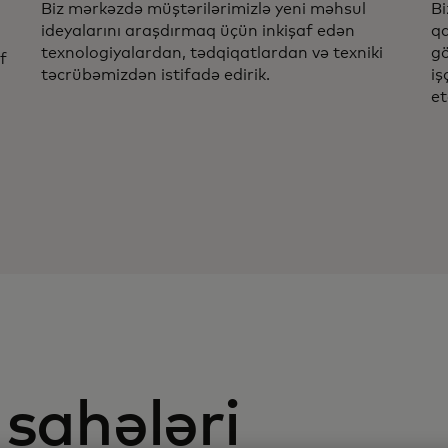
Biz mərkəzdə müştərilərimizlə yeni məhsul
Bi
ideyalarını araşdırmaq üçün inkişaf edən
qa
texnologiyalardan, tədqiqatlardan və texniki
gö
f
təcrübəmizdən istifadə edirik.
iş
et
 sahələri