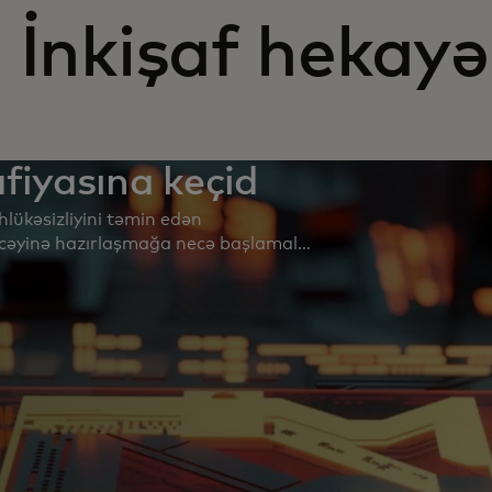
 İnkişaf hekayə
fiyasına keçid
lükəsizliyini təmin edən
əcəyinə hazırlaşmağa necə başlamalı