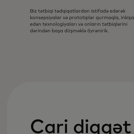
Biz tətbiqi tədqiqatlardan istifadə edərək
konsepsiyalar və prototiplər qurmaqla, inkişa
edən texnologiyaları və onların tətbiqlərini
dərindən başa düşməklə öyrənirik.
Cari diqqət