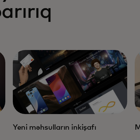
parırıq
Yeni məhsulların inkişafı
M