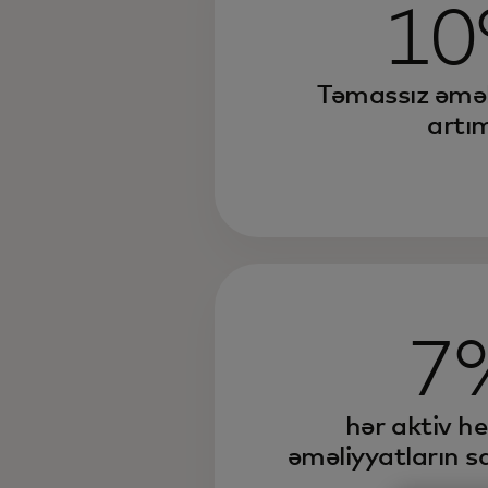
1
Təmassız əməl
artı
7
hər aktiv h
əməliyyatların s