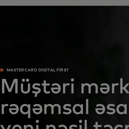
MASTERCARD DIGITAL FIRST
Müştəri mərkə
rəqəmsal əsas
yeni nəsil tə