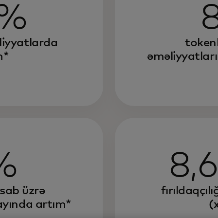
0%
iyyatlarda
tokenl
m*
əməliyyatlar
%
8,6
esab üzrə
fırıldaqçıl
ayında artım*
(