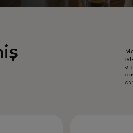
iş
Ma
ist
ən
da
səm