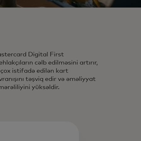
stercard Digital First
ehlakçıların cəlb edilməsini artırır,
 çox istifadə edilən kart
vranışını təşviq edir və əməliyyat
ərəliliyini yüksəldir.