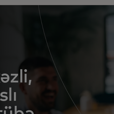
zli,
lı
crübə