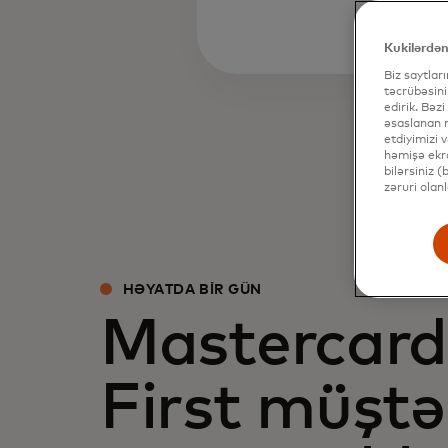
Kukilərdən
Biz saytlar
təcrübəsini
edirik. Bəzi
əsaslanan r
etdiyimizi 
həmişə ekra
bilərsiniz 
zəruri olan
HƏYATDA BIR GÜN
Mastercard 
First müştər