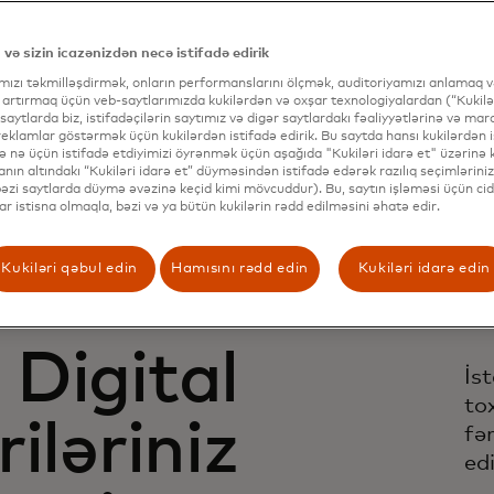
 və sizin icazənizdən necə istifadə edirik
ımızı təkmilləşdirmək, onların performanslarını ölçmək, auditoriyamızı anlamaq və
 artırmaq üçün veb-saytlarımızda kukilərdən və oxşar texnologiyalardan (“Kukilər
 saytlarda biz, istifadəçilərin saytımız və digər saytlardakı fəaliyyətlərinə və mar
eklamlar göstərmək üçün kukilərdən istifadə edirik. Bu saytda hansı kukilərdən i
və nə üçün istifadə etdiyimizi öyrənmək üçün aşağıda "Kukiləri idarə et" üzərinə kl
nın altındakı “Kukiləri idarə et” düyməsindən istifadə edərək razılıq seçimləriniz
(bəzi saytlarda düymə əvəzinə keçid kimi mövcuddur). Bu, saytın işləməsi üçün cid
lar istisna olmaqla, bəzi və ya bütün kukilərin rədd edilməsini əhatə edir.
Kukiləri qəbul edin
Hamısını rədd edin
Kukiləri idarə edin
Digital
İs
to
iləriniz
fə
edi