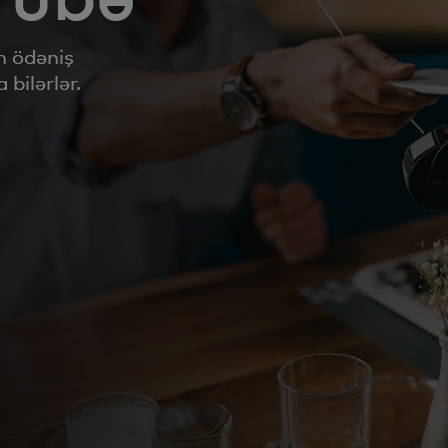
n ödəniş
 bilərlər.