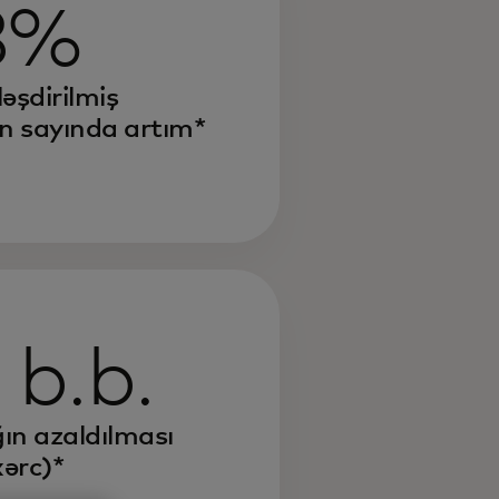
8%
əşdirilmiş
ın sayında artım*
 b.b.
ığın azaldılması
xərc)*