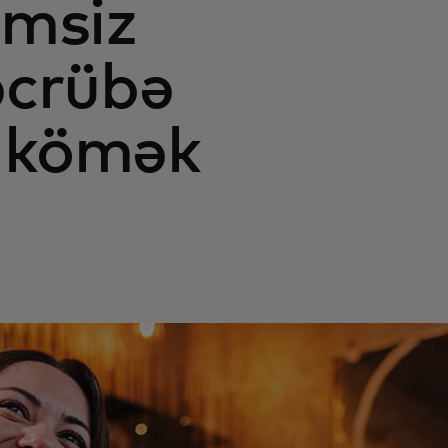
emsiz
əcrübə
 kömək