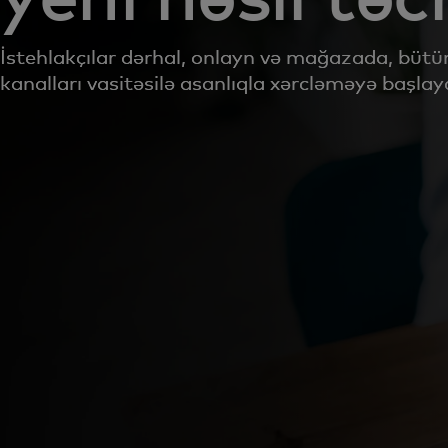
İstehlakçılar dərhal, onlayn və mağazada, bütü
kanalları vasitəsilə asanlıqla xərcləməyə başlaya