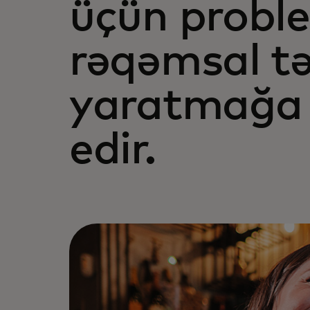
üçün probl
rəqəmsal t
yaratmağa
edir.