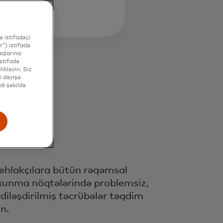
 istifadəçi
”) istifadə
aqlarına
stifadə
ikləyin. Siz
i dəyişə
di şəkildə
tehlakçılara bütün rəqəmsal
xunma nöqtələrində problemsiz,
rdiləşdirilmiş təcrübələr təqdim
n.