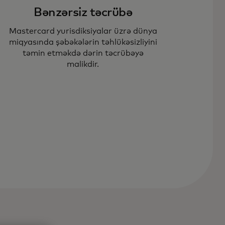
Bənzərsiz təcrübə
Mastercard yurisdiksiyalar üzrə dünya
miqyasında şəbəkələrin təhlükəsizliyini
təmin etməkdə dərin təcrübəyə
malikdir.
stercard-ın qabaqcıl
xnologiyası və praktiki təcrübəsi
kləri azaldır, etibar yaradır və
ştərilərinizi qoruyur.