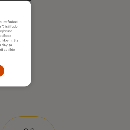
 istifadəçi
”) istifadə
aqlarına
stifadə
ikləyin. Siz
i dəyişə
di şəkildə