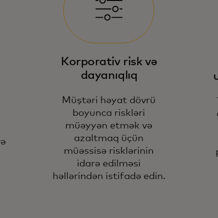
Bi
me
Korporativ risk və
tu
l
dayanıqlıq
qə
aza
Müştəri həyat dövrü
boyunca riskləri
müəyyən etmək və
azaltmaq üçün
və
müəssisə risklərinin
idarə edilməsi
həllərindən istifadə edin.