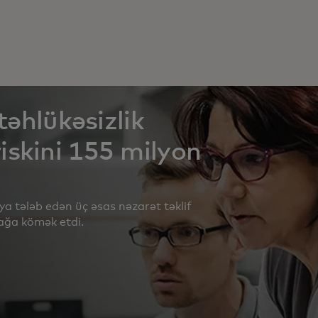
təhlükəsizlik
iskini 155 milyon
a tələb edən üç əsas nəzarət təklif
ağa kömək etdi.