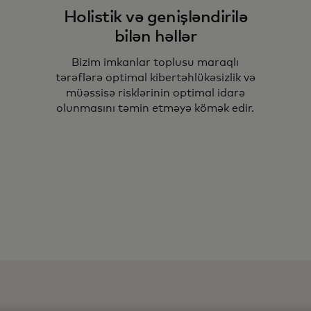
Holistik və genişləndirilə
bilən həllər
Bizim imkanlar toplusu maraqlı
tərəflərə optimal kibertəhlükəsizlik və
Ma
müəssisə risklərinin optimal idarə
te
olunmasını təmin etməyə kömək edir.
ris
mü