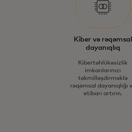
Kiber və rəqəmsa
dayanıqlıq
Kibertəhlükəsizlik
imkanlarınızı
təkmilləşdirməklə
rəqəmsal dayanıqlığı 
etibarı artırın.