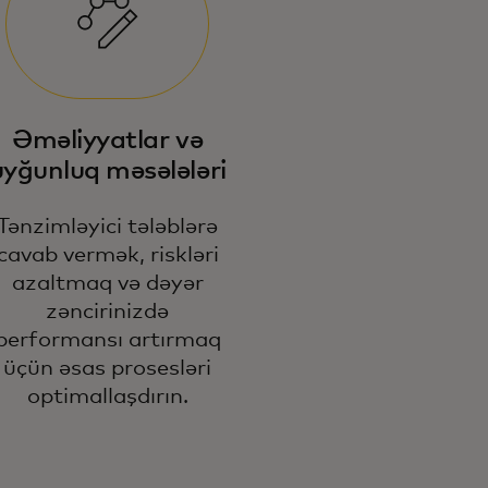
zim hərtərəfli, məlumat əsaslı
todlarımız kiber təhdidlərdən
Əməliyyatlar və
tmuş kredit və əməliyyatlara
dər riskləri müəyyənləşdirir və
uyğunluq məsələləri
ldır.
Tənzimləyici tələblərə
cavab vermək, riskləri
azaltmaq və dəyər
zəncirinizdə
performansı artırmaq
üçün əsas prosesləri
optimallaşdırın.