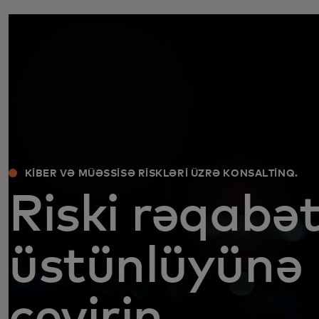
KIBER VƏ MÜƏSSISƏ RISKLƏRI ÜZRƏ KONSALTINQ.
Riski rəqabə
üstünlüyünə
çevirin.