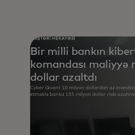
MÜŞTƏRİ HEKAYƏSİ
Bir milli bankın kiber
komandası maliyyə r
dollar azaltdı
Cyber Quant 10 milyon dollardan az investisiy
etməklə banka 155 milyon dollar riski azaltm