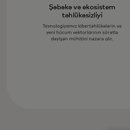
Şəbəkə və ekosistem
təhlükəsizliyi
Texnologiyamız kibertəhlükələrin və
yeni hücum vektorlarının sürətlə
dəyişən mühitini nəzərə alır.