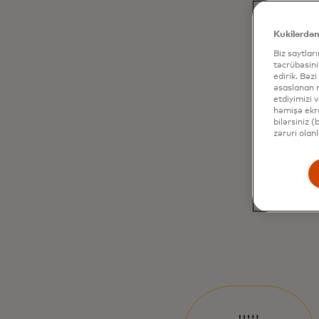
Kukilərdən
Biz saytlar
təcrübəsini
edirik. Bəzi
əsaslanan r
etdiyimizi 
həmişə ekra
bilərsiniz 
zəruri olan