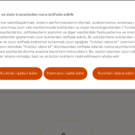
 və sizin icazənizdən necə istifadə edirik
ımızı təkmilləşdirmək, onların performanslarını ölçmək, auditoriyamızı anlamaq və
 artırmaq üçün veb-saytlarımızda kukilərdən və oxşar texnologiyalardan (“Kukilər
 saytlarda biz, istifadəçilərin saytımız və digər saytlardakı fəaliyyətlərinə və mar
eklamlar göstərmək üçün kukilərdən istifadə edirik. Bu saytda hansı kukilərdən i
və nə üçün istifadə etdiyimizi öyrənmək üçün aşağıda "Kukiləri idarə et" üzərinə kl
nın altındakı “Kukiləri idarə et” düyməsindən istifadə edərək razılıq seçimləriniz
(bəzi saytlarda düymə əvəzinə keçid kimi mövcuddur). Bu, saytın işləməsi üçün cid
lar istisna olmaqla, bəzi və ya bütün kukilərin rədd edilməsini əhatə edir.
Kukiləri qəbul edin
Hamısını rədd edin
Kukiləri idarə edin