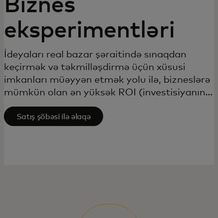
Biznes
eksperimentləri
İdeyaları real bazar şəraitində sınaqdan
keçirmək və təkmilləşdirmə üçün xüsusi
imkanları müəyyən etmək yolu ilə, bizneslərə
mümkün olan ən yüksək ROI (investisiyanın
gəlirliliyi) qərarlarını vermək imkanı yaradır.
Satış şöbəsi ilə əlaqə