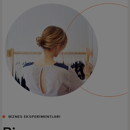
Sizin üçün
Biznes üçün
Dünya üçün
Yenilikçilər üçün
Xəbərlər və trendlər
BIZNES EKSPERIMENTLƏRI