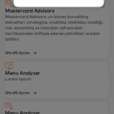
Mastercard Advisors
Mastercard Advisors-un biznes konsaltinq
xidmətləri; strategiya, analitika, istehlakçı loyallığı,
risk, davamlılıq və ödənişlər sahəsindəki
təcrübəsindən istifadə edərək çətinlikləri aradan
qaldırır.​
Ətraflı öyrən
Menu Analyzer
Lorem Ipsum
Ətraflı öyrən
Menu Analyzer