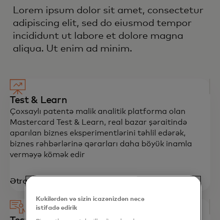
Lorem ipsum dolor sit amet, consectetur
adipiscing elit, sed do eiusmod tempor
incididunt ut labore et dolore magna
aliqua. Ut enim ad minim.
Test & Learn
Çoxsaylı patentə malik analitik platforma olan
Mastercard Test & Learn, real bazar şəraitində
aparılan biznes eksperimentlərini təhlil edərək,
biznes rəhbərlərinə qərarları daha böyük inamla
verməyə kömək edir​
Ətraflı öyrən
Kukilərdən və sizin icazənizdən necə
istifadə edirik