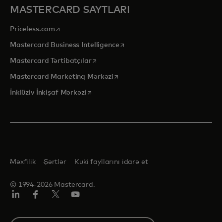
MASTERCARD SAYTLARI
opens in a new tab
Priceless.com
opens in a new tab
Mastercard Business Intelligence
opens in a new tab
Mastercard Tərtibatçılar
opens in a new tab
Mastercard Marketinq Mərkəzi
opens in a new tab
İnklüziv İnkişaf Mərkəzi
Məxfilik
Şərtlər
Kuki fayllarını idarə et
© 1994-2026 Mastercard.
Linkedin
Facebook
Twitter/X
Youtube
Select