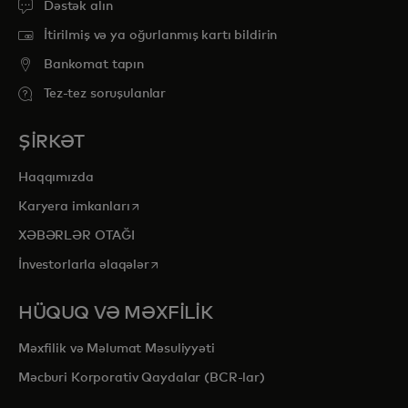
Dəstək alın
İtirilmiş və ya oğurlanmış kartı bildirin
Bankomat tapın
Tez-tez soruşulanlar
ŞİRKƏT
Haqqımızda
opens in a new tab
Karyera imkanları
XƏBƏRLƏR OTAĞI
opens in a new tab
İnvestorlarla əlaqələr
HÜQUQ VƏ MƏXFİLİK
Məxfilik və Məlumat Məsuliyyəti
Məcburi Korporativ Qaydalar (BCR-lar)