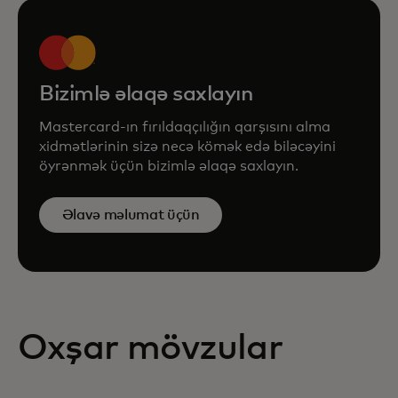
Bizimlə əlaqə saxlayın
Mastercard-ın fırıldaqçılığın qarşısını alma
xidmətlərinin sizə necə kömək edə biləcəyini
öyrənmək üçün bizimlə əlaqə saxlayın.
Əlavə məlumat üçün
Oxşar mövzular