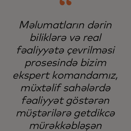
Məlumatların dərin
biliklərə və real
fəaliyyətə çevrilməsi
prosesində bizim
ekspert komandamız,
müxtəlif sahələrdə
fəaliyyət göstərən
müştərilərə getdikcə
mürəkkəbləşən