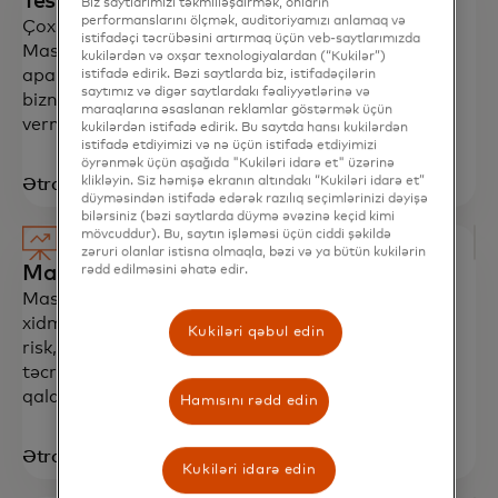
Test & Learn
Biz saytlarımızı təkmilləşdirmək, onların
performanslarını ölçmək, auditoriyamızı anlamaq və
Çoxsaylı patentə malik analitik platforma olan
istifadəçi təcrübəsini artırmaq üçün veb-saytlarımızda
Mastercard Test & Learn, real bazar şəraitində
kukilərdən və oxşar texnologiyalardan (“Kukilər”)
aparılan biznes eksperimentlərini təhlil edərək,
istifadə edirik. Bəzi saytlarda biz, istifadəçilərin
saytımız və digər saytlardakı fəaliyyətlərinə və
biznes rəhbərlərinə qərarları daha böyük inamla
maraqlarına əsaslanan reklamlar göstərmək üçün
verməyə kömək edir​
kukilərdən istifadə edirik. Bu saytda hansı kukilərdən
istifadə etdiyimizi və nə üçün istifadə etdiyimizi
öyrənmək üçün aşağıda "Kukiləri idarə et" üzərinə
klikləyin. Siz həmişə ekranın altındakı “Kukiləri idarə et”
Ətraflı öyrən
düyməsindən istifadə edərək razılıq seçimlərinizi dəyişə
bilərsiniz (bəzi saytlarda düymə əvəzinə keçid kimi
mövcuddur). Bu, saytın işləməsi üçün ciddi şəkildə
zəruri olanlar istisna olmaqla, bəzi və ya bütün kukilərin
Masercard Advisors
rədd edilməsini əhatə edir.
Mastercard Advisors-un biznes konsaltinq
xidmətləri; strategiya, analitika, istehlakçı loyallığı,
Kukiləri qəbul edin
risk, davamlılıq və ödənişlər sahəsindəki
təcrübəsindən istifadə edərək çətinlikləri aradan
qaldırır.​
Hamısını rədd edin
Ətraflı öyrən
Kukiləri idarə edin