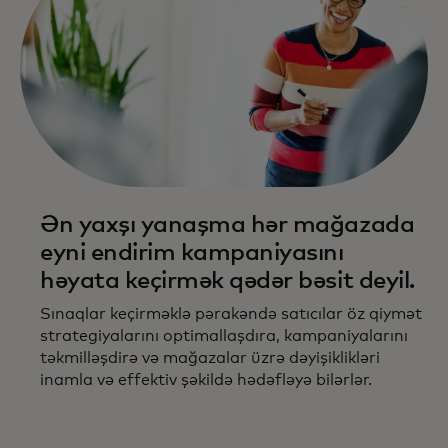
Ən yaxşı yanaşma hər mağazada
eyni endirim kampaniyasını
həyata keçirmək qədər bəsit deyil.
Sınaqlar keçirməklə pərakəndə satıcılar öz qiymət
strategiyalarını optimallaşdıra, kampaniyalarını
təkmilləşdirə və mağazalar üzrə dəyişiklikləri
inamla və effektiv şəkildə hədəfləyə bilərlər.