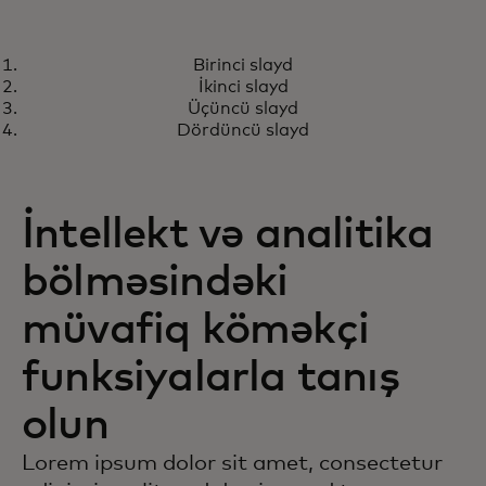
TEST & LEARN
Birinci slayd
Biznes eksperimentləri vasitəsilə
Ətraflı
İkinci slayd
kampaniya strategiyasının
Üçüncü slayd
maksimallaşdırılması
Dördüncü slayd
İntellekt və analitika
bölməsindəki
müvafiq köməkçi
funksiyalarla tanış
olun
Lorem ipsum dolor sit amet, consectetur