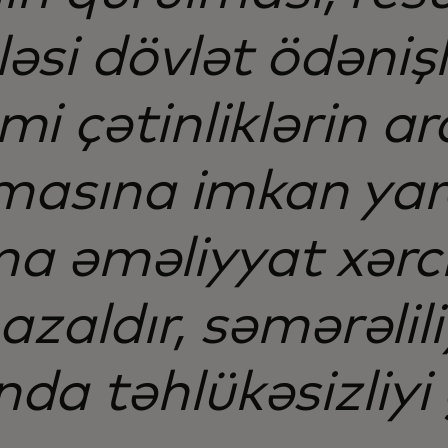
əsi dövlət ödənişl
i çətinliklərin a
lmasına imkan yar
 əməliyyat xərcl
zaldır, səmərəliliy
a təhlükəsizliyi 