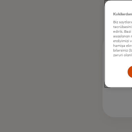
Kukilərdən
Biz saytlar
təcrübəsini
edirik. Bəzi
əsaslanan r
etdiyimizi 
həmişə ekra
bilərsiniz 
zəruri olan
döv