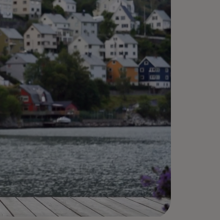
vlət xidmətlərində
qəmsallaşma və data
litikanın səmərəliliyi
ə artırdığını izləyin.