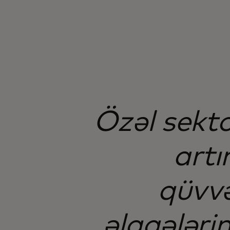
Özəl sekto
artı
qüvvə
əlaqələrin