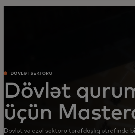
DÖVLƏT SEKTORU
Dövlət qurum
üçün Master
Dövlət və özəl sektoru tərəfdaşlıq ətrafında bi