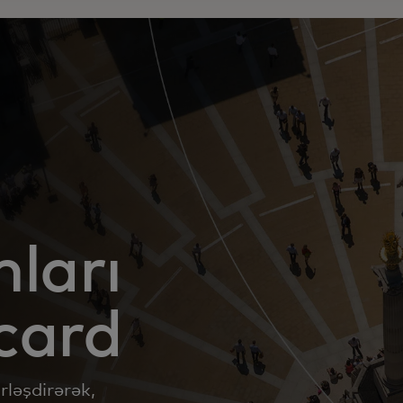
ları
card
rləşdirərək,