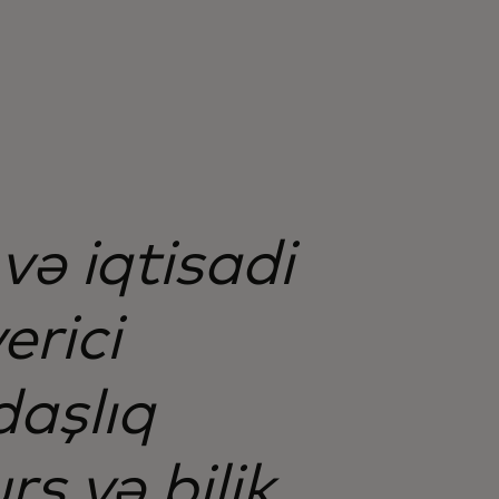
və iqtisadi
erici
daşlıq
rs və bilik