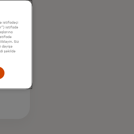
 istifadəçi
”) istifadə
aqlarına
stifadə
ikləyin. Siz
i dəyişə
di şəkildə
+
ət