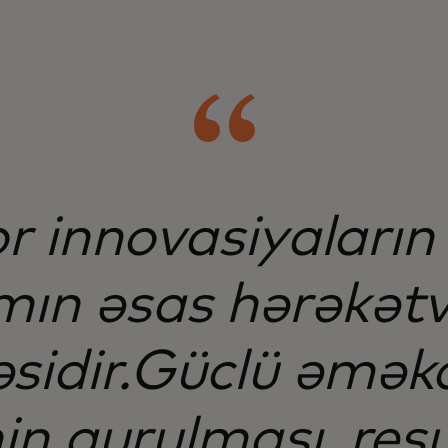
r innovasiyaların 
mın əsas hərəkətv
sidir.Güclü əmək
in qurulması, resu