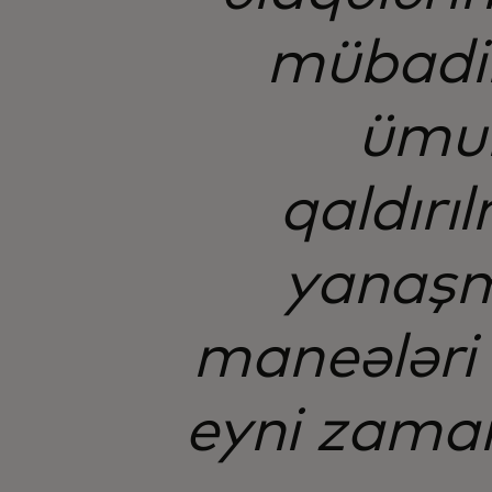
mübadil
ümum
qaldırı
yanaşma
maneələri a
eyni zamand