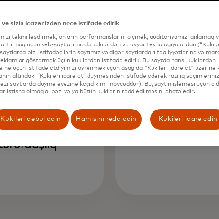
 və sizin icazənizdən necə istifadə edirik
ımızı təkmilləşdirmək, onların performanslarını ölçmək, auditoriyamızı anlamaq və
 artırmaq üçün veb-saytlarımızda kukilərdən və oxşar texnologiyalardan (“Kukilər
 saytlarda biz, istifadəçilərin saytımız və digər saytlardakı fəaliyyətlərinə və mar
eklamlar göstərmək üçün kukilərdən istifadə edirik. Bu saytda hansı kukilərdən i
və nə üçün istifadə etdiyimizi öyrənmək üçün aşağıda "Kukiləri idarə et" üzərinə kl
nın altındakı “Kukiləri idarə et” düyməsindən istifadə edərək razılıq seçimləriniz
(bəzi saytlarda düymə əvəzinə keçid kimi mövcuddur). Bu, saytın işləməsi üçün cid
300+
135
lar istisna olmaqla, bəzi və ya bütün kukilərin rədd edilməsini əhatə edir.
Kukiləri qəbul edin
Hamısını rədd edin
Kukiləri idarə edin
lət qurumu ilə
ölkəyə xidm
tərəfdaşlıq