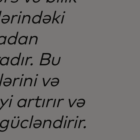
ərindəki
radan
adır. Bu
ərini və
i artırır və
gücləndirir.