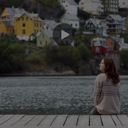
Dö
rə
ana
nec