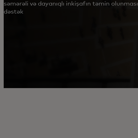
səmərəli və dayanıqlı inkişafın təmin olunmas
dəstək