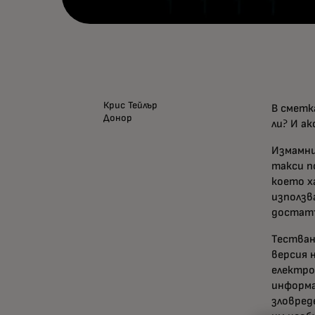
Крис Тейлър
В сметк
Донор
ли? И а
Измамни
такси п
което х
използв
достатъ
Тестван
версия 
електро
информа
зловред