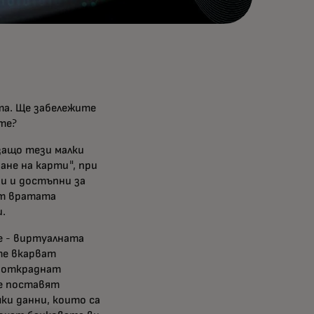
та. Ще забележите
ате?
защо тези малки
не на карти", при
и и достъпни за
ят вратата
.
е - виртуалната
те вкарват
а откраднат
е поставят
ки данни, които са