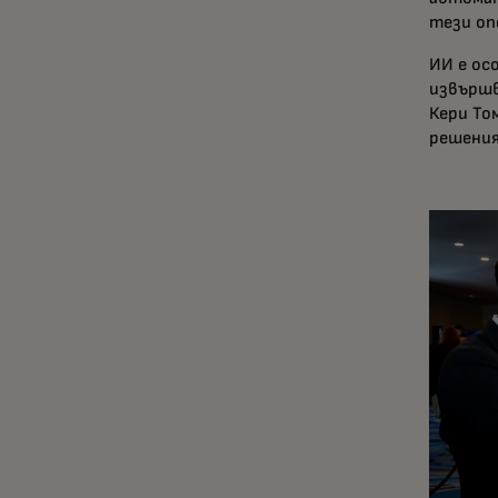
тези оп
ИИ е ос
извършв
Кери То
решения