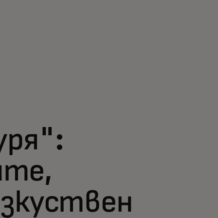
ря":
ите,
изкуствен