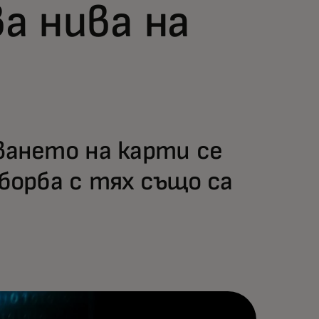
а нива на
ането на карти се
орба с тях също са