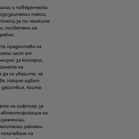
алии и поведенчески
подозрителни такси,
 помощ за по-малките
и, посветени на
ребно.
ето предоставя на
оята част от
низми за контрол,
ирането на
да се уверите, че
вя. Накрая идват
 действия, които
ето на софтуер за
а автентификация на
измамници.
ъмнителни реклами
 получаване на