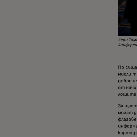
Кери Том
конферен
По съще
мисли т
добре и
от начи
лошите
За щаст
могат д
флагове
информа
картодъ