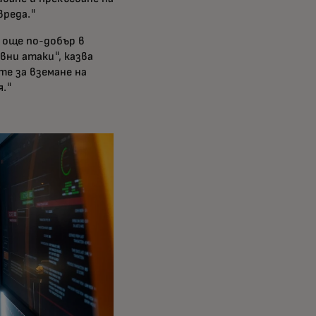
вреда."
е още по-добър в
вни атаки", казва
те за вземане на
я."