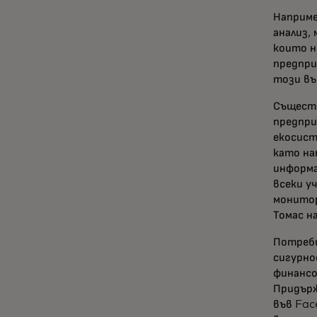
Наприме
анализ,
които н
предпри
този въ
Съществ
предпри
екосист
като на
информа
всеки у
монитор
Томас н
Потреби
сигурно
финансо
Придърж
във Fac