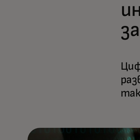
и
з
Циф
раз
так