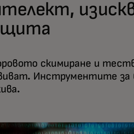
нтелект, изискв
ащита
ровото скимиране и теств
виват. Инструментите за б
ива.