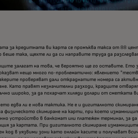
ата за кредитната ви карта се промъква такса от 88 цен
ко беше така, щяхте ли да си направите труда да разследв
ците залагат на това, че вероятно ще го оставите. Ето 
оказват нещо много по-проблематично: явлението "тества
акерите проверяват дали откраднатите номера са активн
ане. Като правят незначителни разходи, крадците отвар
чно широко, за да похарчат хиляди долари от сметката ви
ето едва ли е нова тактика. Не е и дигиталното скимиран
на физическото скимиране на карти, при което измамници
нно устройство в банкомат или платежен терминал, за д
ция за картата. При дигиталното скимиране измамницит
ен код в уязвими зони като онлайн касите и получават всич