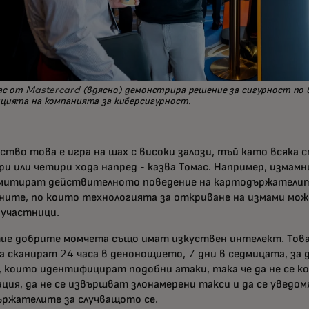
ас от Mastercard (вдясно) демонстрира решение за сигурност по в
цията на компанията за киберсигурност.
ство това е игра на шах с високи залози, тъй като всяка 
ри или четири хода напред - казва Томас. Например, измам
митират действителното поведение на картодържателит
ните, по които технологията за откриване на измами мо
 участници.
ие добрите момчета също имат изкуствен интелект. Това 
а сканират 24 часа в денонощието, 7 дни в седмицата, за
, които идентифицират подобни атаки, така че да не се к
ция, да не се извършват злонамерени такси и да се уведо
ржателите за случващото се.