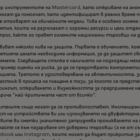
р инструментите на Mastercard, като откриване на аном
 могат да помогнат, като идентифицират в реално време 
е отговарят на обичайните модели. Това е особено голяма
ятия, които не разполагат с огромни ресурси и цели отдел
прос, както го правят големите национални търговци на д
уват няколко нива на защита. Първата е обучението, ко
ятията цялата необходима информация, за да защитят св
емата. Следващата стъпка е наличието на подходящи меха
пример оценки на риска, за да се предотврати компромет
цията. Третото е удостоверяване на автентичността, за 
частник в процеса на плащане е този, за когото се предста
ингът, откриването и възможността за предприемане на
арича "най-критичната част от всичко".
телите също могат да се противопоставят. Инсталиран
ст на устройствата ви или използването на двуфакторн
вите ви сметки значително затруднява проникването на 
айте се към пазаруване от доверени търговци (а не от с
ebook или Instagram, които могат да бъдат прикритие за