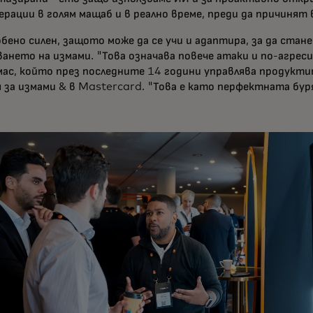
ерации в голям мащаб и в реално време, преди да причинят 
обено силен, защото може да се учи и адаптира, за да стан
ането на измами. "Това означава повече атаки и по-агреси
мас, който през последните 14 години управлява продукти
 за измами & в Mastercard. "Това е като перфектната бур