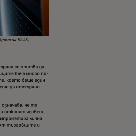
реме на RiskX,
страна се опитва да
ниците вече много по-
е, което беше един
жеше да отстрани
означава, че те
 да открият червени
омпрометира лична
мят търговците и