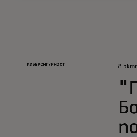
КИБЕРСИГУРНОСТ
8 окто
"
Б
п