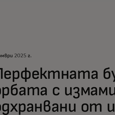
мври 2025 г.
Перфектната бу
орбата с измам
одхранвани от 