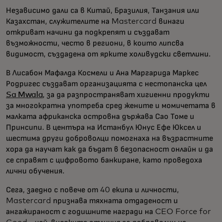
Независимо дали са в Китай, Бразилия, Танзания или
Казахстан, служителите на Mastercard винаги
откриват начини да подкрепят и създават
възможности, често в региони, в които липсва
видимост, създадена от ярките холивудски светлини.
В Лисабон Мафалда Космели и Ана Маргарида Маркес
Родригес създават организацията с нестопанска цел
Sa Mwala
, за да разпространяват хигиенни продукти
за многократна употреба сред жените и момичетата в
малката африканска островна държава Сао Томе и
Принсипи. В центъра на Истанбул Юнус Ефе Юксел и
шестима други доброволци помогнаха на възрастните
хора да научат как да бъдат в безопасност онлайн и да
се справят с цифровото банкиране, като проведоха
лични обучения.
Сега, заедно с повече от 40 екипа и личности,
Mastercard признава тяхната отдаденост и
ангажираност с годишните награди на CEO Force for