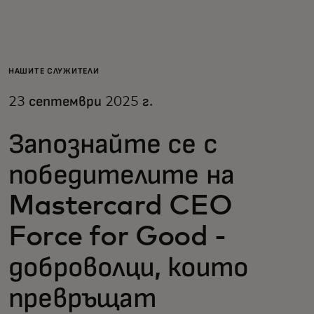
За вас
За бизнес
НАШИТЕ СЛУЖИТЕЛИ
23 септември 2025 г.
За света
Запознайте се с
За иноватори
победителите на
Mastercard CEO
Новини и тенденции
Force for Good -
доброволци, които
превръщат