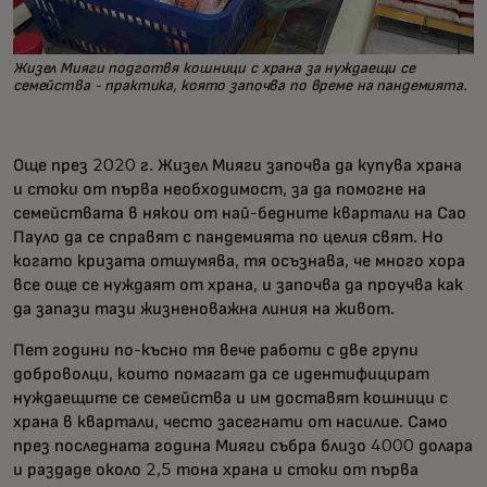
Жизел Мияги подготвя кошници с храна за нуждаещи се
семейства - практика, която започва по време на пандемията.
Още през 2020 г. Жизел Мияги започва да купува храна
и стоки от първа необходимост, за да помогне на
семействата в някои от най-бедните квартали на Сао
Пауло да се справят с пандемията по целия свят. Но
когато кризата отшумява, тя осъзнава, че много хора
все още се нуждаят от храна, и започва да проучва как
да запази тази жизненоважна линия на живот.
Пет години по-късно тя вече работи с две групи
доброволци, които помагат да се идентифицират
нуждаещите се семейства и им доставят кошници с
храна в квартали, често засегнати от насилие. Само
през последната година Мияги събра близо 4000 долара
и раздаде около 2,5 тона храна и стоки от първа