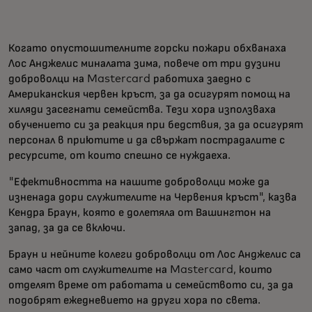
Когато опустошителните горски пожари обхванаха
Лос Анджелис миналата зима, повече от три дузини
доброволци на Mastercard работиха заедно с
Американския червен кръст, за да осигурят помощ на
хиляди засегнати семейства. Тези хора използваха
обучението си за реакция при бедствия, за да осигурят
персонал в приютите и да свържат пострадалите с
ресурсите, от които спешно се нуждаеха.
"Ефективността на нашите доброволци може да
изненада дори служителите на Червения кръст", казва
Кендра Браун, която е долетяла от Вашингтон на
запад, за да се включи.
Браун и нейните колеги доброволци от Лос Анджелис са
само част от служителите на Mastercard, които
отделят време от работата и семейството си, за да
подобрят ежедневието на други хора по света.