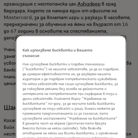
организация с нестопанска цел
Ashadeep
в град
Вадодара, където се намира един от офисите на
Mastercard, за да вплетат игри и разкази в часовете,
предназначени за обучение на жени на възраст от 16
до 67 години в основите на спестяванията,
депозитите и държавните програми.
Учениците се насърчават да водят децата си на
Как използваме бисквитки и Вашето
занятията, така че всички поколения да могат да
съгласие
усвоят ключови умения, като например как се открива
Ние използваме бисквитки и подобни технологии
банкова сметка. В крайна сметка Ханда и Сапария
("Бисквитки") на нашите уебсайтове, за да ги подобрим,
да измерим ефективността им, да разберем нашата
планират да разширят програмите си за обучение в
аудитория и да подобрим потребителското изживяване.
целия щат Гуджарат.
На някои уебсайтове ние също използваме бисквитки, за
да показваме реклами въз основа на дейностите и
интересите на потребителите при сърфиране в този и
други уебсайтове. Кликнете върху "Управление на
бисквитките" по-долу, за да научите какви бисквитки
Шантал Бил, Ню Йорк
използваме на този уебсайт и защо. Винаги можете да
промените предпочитанията си за съгласие, като
използвате инструмента "Управление на бисквитките"
Когато програмният мениджър от Ню Йорк Шантал
в долната част на екрана (достъпен като връзка
Бийл се записва за доброволец в организация с
вместо бутон на някои сайтове). Това включва
нестопанска цел в Танзания, тя смята, че ще даде своя
отхвърляне на някои или всички бисквитки, с изключение