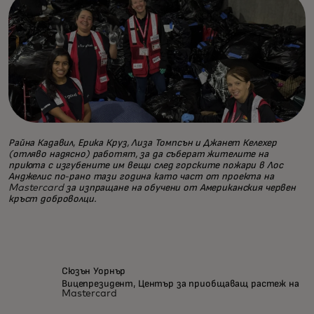
Райна Кадавил, Ерика Круз, Лиза Томпсън и Джанет Келехер
(отляво надясно) работят, за да съберат жителите на
приюта с изгубените им вещи след горските пожари в Лос
Анджелис по-рано тази година като част от проекта на
Mastercard за изпращане на обучени от Американския червен
кръст доброволци.
Сюзън Уорнър
Вицепрезидент, Център за приобщаващ растеж на
Mastercard