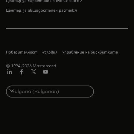
opens in a new tab
Център за маркетинг на Mastercard
opens in a new tab
Център за общодостъпен растеж
Поверителност
Условия
Управление на бисквитките
© 1994-2026 Mastercard.
LinkedIn
Facebook
Twitter/X
YouTube
Select
a
country