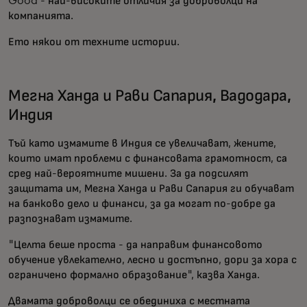
Good - най-високите отличия за доброволци на
компанията.
Ето някои от техните истории.
Мегна Ханда и Рави Сапария, Вадодара,
Индия
Тъй като измамите в Индия се увеличават, жените,
които имат проблеми с финансовата грамотност, са
сред най-вероятните мишени. За да подсилят
защитата им, Мегна Ханда и Рави Сапария ги обучават
на банково дело и финанси, за да могат по-добре да
разпознават измамите.
"Целта беше проста - да направим финансовото
обучение увлекателно, лесно и достъпно, дори за хора с
ограничено формално образование", казва Ханда.
Двамата доброволци се обединиха с местната