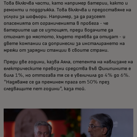
Това включва части, като например батерии, както и
ремонти и поддръжка. Това включва и предоставяне на
услуги за шофьори. Например, за да разсеят
опасенията от ограниченията в пробега - че
батериите ще се изтощят, преди водачите да
стигнат до мястото, където трябва да отидат - и
двете компании са допринесли за инсталирането на
мрежи от зарядни станции в своите страни.
Преди две години, казва Аяла, степента на навлизане на
електрическите превозни средства във Филипините е
била 1%, но оттогава тя се е увеличила до 4% до 6%.
"Надяваме се да преминем прага от 50% през
следващите пет години", каза той.