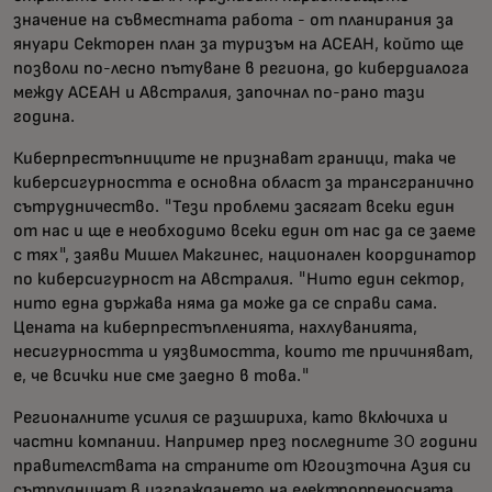
значение на съвместната работа - от планирания за
януари Секторен план за туризъм на АСЕАН, който ще
позволи по-лесно пътуване в региона, до кибердиалога
между АСЕАН и Австралия, започнал по-рано тази
година.
Киберпрестъпниците не признават граници, така че
киберсигурността е основна област за трансгранично
сътрудничество. "Тези проблеми засягат всеки един
от нас и ще е необходимо всеки един от нас да се заеме
с тях", заяви Мишел Макгинес, национален координатор
по киберсигурност на Австралия. "Нито един сектор,
нито една държава няма да може да се справи сама.
Цената на киберпрестъпленията, нахлуванията,
несигурността и уязвимостта, които те причиняват,
е, че всички ние сме заедно в това."
Регионалните усилия се разшириха, като включиха и
частни компании. Например през последните 30 години
правителствата на страните от Югоизточна Азия си
сътрудничат в изграждането на
електропреносната