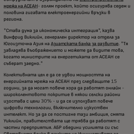
мрежа на АСЕАН
- голям проект, който осигурява седем и
половина гигавата електроенергийни връзки в
региона.
"Става дума за икономическа интеграция", казва
Винфрид Виклийн, генерален директор на отдела за
Югоизточна Азия на
Азиатската банка за развитие
. "Тя
завладява въображението и можете да видите това,
когато министрите на енергетиката от АСЕАН се
съберат заедно."
Колективната цел е да се удвои мощността на
енергийната мрежа на АСЕАН през следващите 15
години, за да могат повече хора да работят онлайн -
широколентовото покритие в някои селски райони
изостава с цели 30% - и да се използват повече
цифрови технологии, включително изкуствен
интелект. Но за да се постигне тази амбиция, смята
Уиклийн, правителствата ще трябва да работят с
частни предприятия. АБР обедини усилията си със
Световната банка в рамките на Инициативата за