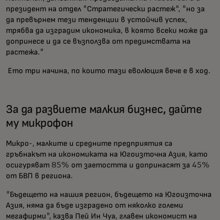
президент на отдел "Стратегически растеж", "но за
да превърнем тези тенденции в устойчив успех,
трябва да изградим икономика, в която всеки може да
допринесе и да се възползва от предимствата на
растежа."
Ето три начина, по които тази еволюция вече е в ход.
За да развиете малкия бизнес, дайте
му микрофон
Микро-, малките и средните предприятия са
гръбнакът на икономиката на Югоизточна Азия, като
осигуряват 85% от заетостта и допринасят за 45%
от БВП в региона.
"Бъдещето на нашия регион, бъдещето на Югоизточна
Азия, няма да бъде изградено от няколко големи
мегафирми", казва Пей Ин Чуа, главен икономист на