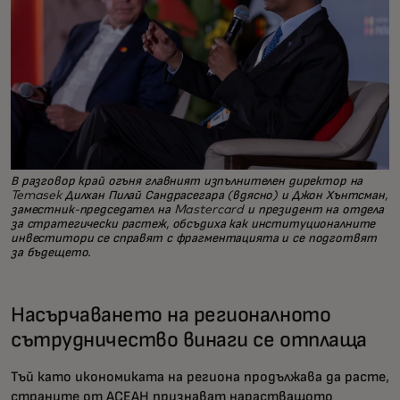
В разговор край огъня главният изпълнителен директор на
Temasek Дилхан Пилай Сандрасегара (вдясно) и Джон Хънтсман,
заместник-председател на Mastercard и президент на отдела
за стратегически растеж, обсъдиха как институционалните
инвеститори се справят с фрагментацията и се подготвят
за бъдещето.
Насърчаването на регионалното
сътрудничество винаги се отплаща
Тъй като икономиката на региона продължава да расте,
страните от АСЕАН признават нарастващото