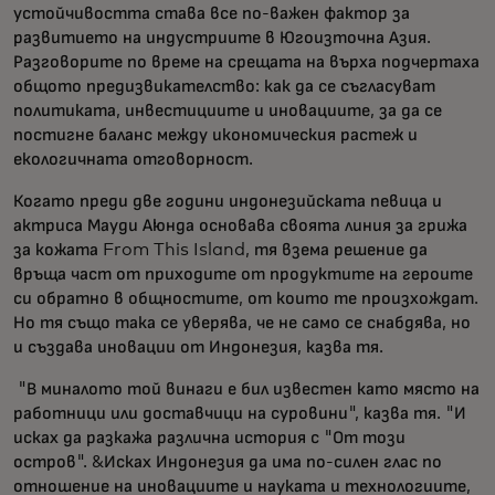
устойчивостта става все по-важен фактор за
развитието на индустриите в Югоизточна Азия.
Разговорите по време на срещата на върха подчертаха
общото предизвикателство: как да се съгласуват
политиката, инвестициите и иновациите, за да се
постигне баланс между икономическия растеж и
екологичната отговорност.
Когато преди две години индонезийската певица и
актриса Мауди Аюнда основава своята линия за грижа
за кожата From This Island, тя взема решение да
връща част от приходите от продуктите на героите
си обратно в общностите, от които те произхождат.
Но тя също така се уверява, че не само се снабдява, но
и създава иновации от Индонезия, казва тя.
"В миналото той винаги е бил известен като място на
работници или доставчици на суровини", казва тя. "И
исках да разкажа различна история с "От този
остров". &Исках Индонезия да има по-силен глас по
отношение на иновациите и науката и технологиите,