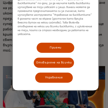
Цифровата трансформация е помогнала за подобряване
бисквитките" по-долу, за да научите какви бисквитки
използваме на този уебсайт и защо. Винаги можете да
на условията за по-малките предприятия и за
промените предпочитанията си за съгласие, като
икономиката на концертите, каза Алекс Хугейт,
използвате инструмента "Управление на бисквитките"
президент и главен оперативен директор на
в долната част на екрана (достъпен като връзка
вместо бутон на някои сайтове). Това включва
суперприложението Grab, но трябва да се свърши още
отхвърляне на някои или всички бисквитки, с изключение
работа - от осигуряването на по-голям достъп до
на тези, които са строго необходими за работата на
критични ситуации до подпомагането на прехода към
уебсайта.
свят с изкуствен интелект, "в който те се
възползват от него, а не стават негови жертви", каза
Приеми
той.
Отхвърляне на всички
Управление