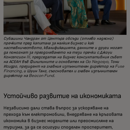
Субашини Чандран от Центъра обсъди (отляво надясно)
пречките пред капитала за малкия бизнес и как
наставничеството, квалификацията, данните и други могат
да помогнат за преодоляването на тези пречки с Джоуи
Консепсион III, председател на Бизнес консултативния съвет
на АСЕАН във Филипините и основател на Go Negosyo, Тони
Исидро, президент на главния изпълнителен директор на Fuse
Financing, и Шуин Танг, съосновател и главен изпълнителен
директор на Beacon Fund.
Устойчиво развитие на икономиката
Независимо дали става въпрос за ускоряване на
прехода към електромобили, внедряване на кръговата
икономика в бизнес моделите или преосмисляне на
туризма, за да се осигури споделен просперитет,