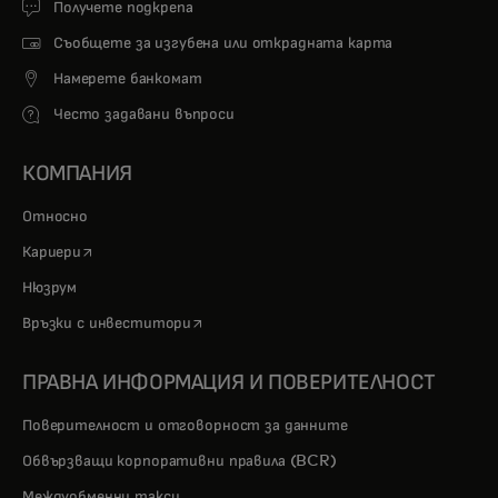
Получете подкрепа
Съобщете за изгубена или открадната карта
Намерете банкомат
Често задавани въпроси
КОМПАНИЯ
Относно
opens in a new tab
Кариери
Нюзрум
opens in a new tab
Връзки с инвеститори
ПРАВНА ИНФОРМАЦИЯ И ПОВЕРИТЕЛНОСТ
Поверителност и отговорност за данните
Обвързващи корпоративни правила (BCR)
Междуобменни такси