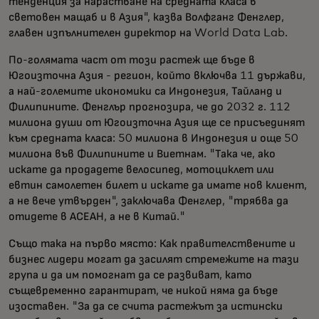
тенденция за нарастване на средната класа в
световен мащаб и в Азия", казва Волфганг Фенглер,
главен изпълнителен директор на World Data Lab.
По-голямата част от този растеж ще бъде в
Югоизточна Азия - регион, който включва 11 държави,
а най-големите икономики са Индонезия, Тайланд и
Филипините. Фенглър прогнозира, че до 2032 г. 112
милиона души от Югоизточна Азия ще се присъединят
към средната класа: 50 милиона в Индонезия и още 50
милиона във Филипините и Виетнам. "Така че, ако
искате да продадете велосипед, мотоциклет или
евтин самолетен билет и искате да имате нов клиент,
а не вече утвърден", заключава Фенглер, "трябва да
отидете в АСЕАН, а не в Китай."
Също така на първо място: Как правителствените и
бизнес лидери могат да засилят стремежите на тази
група и да им помогнат да се развиват, като
същевременно гарантират, че никой няма да бъде
изоставен. "За да се счита растежът за истински