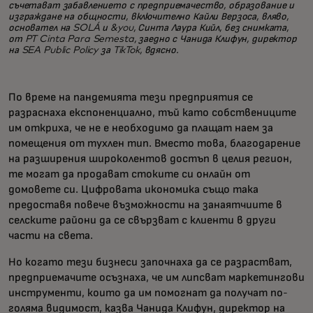
съчетават забавлението с предприемачество, образование и
изграждане на общности, включително Кайли Верзоса, вляво,
основател на SOLÁ и &you, Синта Лаура Кийл, без снимката,
от PT Cinta Para Semesta, заедно с Чанида Клифун, директор
на SEA Public Policy за TikTok, вдясно.
По време на пандемията тези предприятия се
разраснаха експоненциално, тъй като собствениците
им откриха, че не е необходимо да плащат наем за
помещения от тухлен тип. Вместо това, благодарение
на разширения широколентов достъп в целия регион,
те могат да продават стоките си онлайн от
домовете си. Цифровата икономика също така
предоставя повече възможности на занаятчиите в
селските райони да се свързват с клиенти в други
части на света.
Но когато тези бизнеси започнаха да се разрастват,
предприемачите осъзнаха, че им липсват маркетингови
инструменти, които да им помогнат да получат по-
голяма видимост, казва Чанида Клифун, директор на