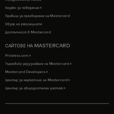
opens in a new tab
Кодекс за поведение
Правила за прехвърляне на Mastercard
Обзор на регулациите
Достъпност в Mastercard
САЙТОВЕ НА MASTERCARD
opens in a new tab
Priceless.com
opens in a new tab
Търговско разузнаване на Mastercard
opens in a new tab
Mastercard Developers
opens in a new tab
Център за маркетинг на Mastercard
opens in a new tab
Център за общодостъпен растеж