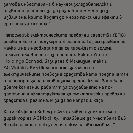
затова инвестираме в научноизследователска и
развойна дейност, за да разработим методи за
извличане, които водят до много по-силни ефекти в
грижата за кожата."
Напоследък електрическите превозни средства (ЕПС)
стават все по-популярни в региона: Те замърсяват по-
малко и не е необходимо да се зареждат с големи
количества вносен газ и петрол. Както Yinson
Holdings Berhad, базирана в Малайзия, така и
ACMobility във Филипините, залагат на
електрическите превозни средства като предпочитан
транспорт за нарастващата средна класа. Затова и
двете компании работят за създаването на по-
достъпна инфраструктура за електрически превозни
средства в региона. И за да го направи, каза
Хайме Алфонсо Зобел де Аяла, главен изпълнителен
директор на ACMobility, "трябваше да участваме във
всички части от жизнения цикъл на автомобила."