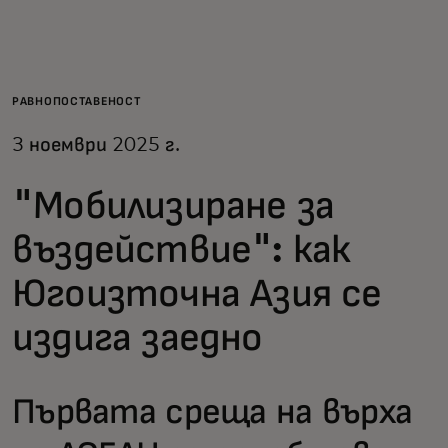
За вас
За бизнес
РАВНОПОСТАВЕНОСТ
3 ноември 2025 г.
За света
"Мобилизиране за
За иноватори
въздействие": как
Югоизточна Азия се
Новини и тенденции
издига заедно
Първата среща на върха