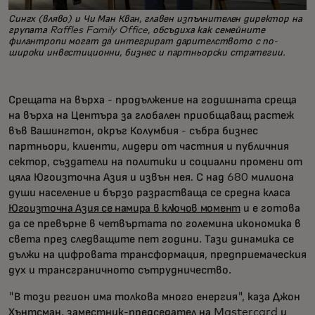
Сингх (вляво) и Чи Ман Кван, главен изпълнителен директор на
групата Raffles Family Office, обсъдиха как семейните
филантропи могат да интегрират дарителството с по-
широки инвестиционни, бизнес и партньорски стратегии.
Срещата на върха - продължение на годишната среща
на върха на Центъра за глобален приобщаващ растеж
във Вашингтон, окръг Колумбия - събра бизнес
партньори, клиенти, лидери от частния и публичния
сектор, създатели на политики и социални промени от
цяла Югоизточна Азия и извън нея. С над 680 милиона
души население и бързо разрастваща се средна класа
Югоизточна Азия се намира в ключов момент
и е готова
да се превърне в четвъртата по големина икономика в
света през следващите пет години. Тази динамика се
дължи на цифровата трансформация, предприемаческия
дух и трансграничното сътрудничество.
"В този регион има толкова много енергия", каза Джон
Хънтсман, заместник-председател на Mastercard и