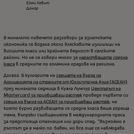
Ейми Левит
Донор
В миналото повечето разговори за азиатската
икономика се водеха около бляскавите излишъци на
висшите класи или крайната бедност в селските
райони. Но не се говори много за
нарастващата средна
класа
в средните по големина градове на региона.
Досега. В кулоарите на
срещата на върха на
Асоциацията на страните от Югоизточна Азия (АСЕАН)
през миналата седмица в Куала Лумпур
Центърът на
Mastercard за приобщаващ растеж
проведе първата си
среща на върха на АСЕАН за приобщаващ растеж
, на
която бурно развиващата се средна класа беше гореща
тема, въпреки съобщенията в международната преса
за предстояща стагнация или дори спад. "Възможно е
ръстът да е малко по-бавен, но все още се наблюдава