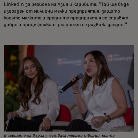
LinkedIn за региона на Азия и Карибите. "Той ще бъде
изграден от милиони малки предприятия, защото
когато малките и средните предприятия се справят
добре и процъфтяват, регионът се развива заедно."
В срещата на върха участваха няколко творци, които