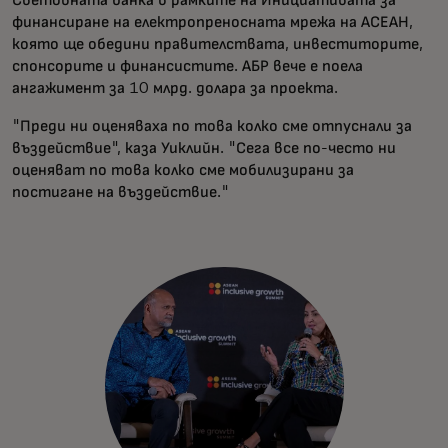
финансиране на електропреносната мрежа на АСЕАН,
която ще обедини правителствата, инвеститорите,
спонсорите и финансистите. АБР вече е поела
ангажимент за 10 млрд. долара за проекта.
"Преди ни оценяваха по това колко сме отпуснали за
въздействие", каза Уиклийн. "Сега все по-често ни
оценяват по това колко сме мобилизирани за
постигане на въздействие."