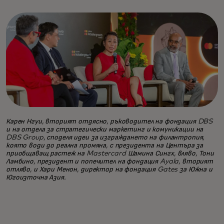
Карен Нгуи, вторият отдясно, ръководител на фондация DBS
и на отдела за стратегически маркетинг и комуникации на
DBS Group, споделя идеи за изграждането на филантропия,
която води до реална промяна, с президента на Центъра за
приобщаващ растеж на Mastercard Шамина Сингх, вляво, Тони
Ламбино, президент и попечител на фондация Ayala, вторият
отляво, и Хари Менон, директор на фондация Gates за Южна и
Югоизточна Азия.