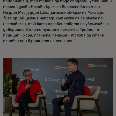
приобщаващ, той трябва да бъде споделен, устойчив и
траен", заяви Негово Кралско Височество султан
Назрин Муизуддин Шах, заместник-крал на Малайзия.
"Без приобщаване напредъкът може да се окаже по-
нестабилен, тъй като неравенството се увеличава, а
доверието в институциите намалява. Тройният
принцип - хора, планета, печалба - трябва да стане
основен при вземането на решения."