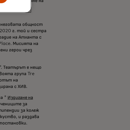
и за подобряване на
тинга и
в неговата общност
 2020 г. той и сестра
радие на Атланта с
Place. Мисията на
ени герои чрез
". Театърът е нещо
своята група Tre
вотът на
ирана с ХИВ.
на "
Издигане на
учениците за
типендии за колеж
куство, и раздава
 постановки.