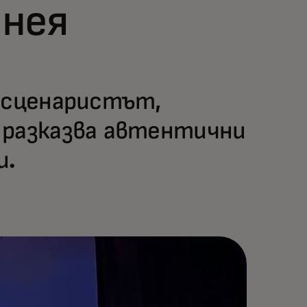
 нея
к сценаристът,
 разказва автентични
и.