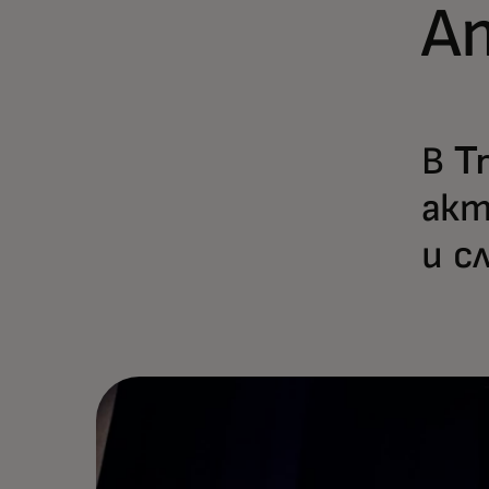
А
В T
акт
и с