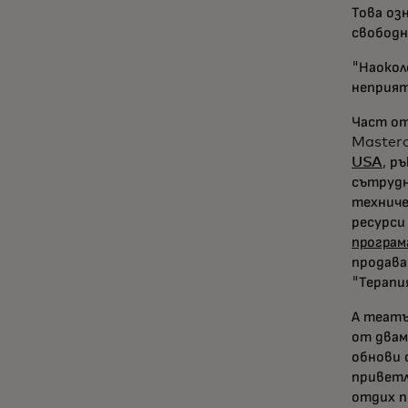
Това оз
свободн
"Наокол
неприят
Част от
Masterc
USA
, р
сътруд
технич
ресурси
програм
продава
"Терапи
А театъ
от двам
обнови 
приветл
отдих п