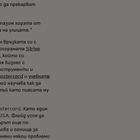
о да прекарват
едпазим хората от
 на улицата."
л връзката си с
 програмата
Strive
, който си
ия бизнес с
 инструменти и
Mastercard
и
учебната
ой научава как да
 тъй като пиесата му
stercard. Като един
USA, Флойд успя да
ърът още по-
лове и огнища за
анени някои проблеми