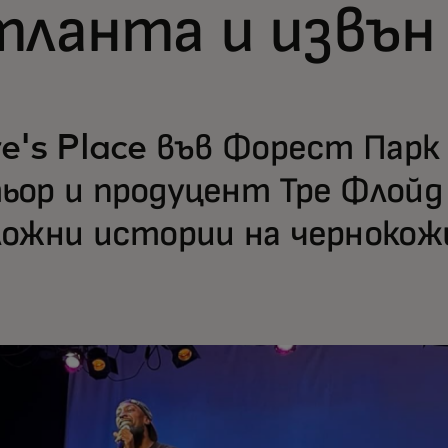
тланта и извън
re's Place във Форест Пар
ьор и продуцент Тре Флойд
ложни истории на чернокож