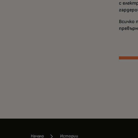
с елект
гардеро
Всичко 
превърн
Начало
Истории