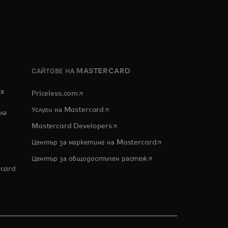
САЙТОВЕ НА MASTERCARD
за
opens in a new tab
Priceless.com
opens in a new tab
Услуги на Mastercard
ла
opens in a new tab
Mastercard Developers
opens in a new tab
Център за маркетинг на Mastercard
ew tab
opens in a new tab
Център за общодостъпен растеж
rcard