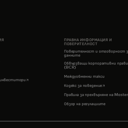
ИЯ
ПРАВНА ИНФОРМАЦИЯ И
ПОВЕРИТЕЛНОСТ
Поверителност и отговорност 
о
данните
pens in a new tab
Обвързващи корпоративни прави
(BCR)
Междуобменни такси
opens in a new tab
 инвеститори
opens in a n
Кодекс за поведение
Правила за прехвърляне на Maste
Обзор на регулациите