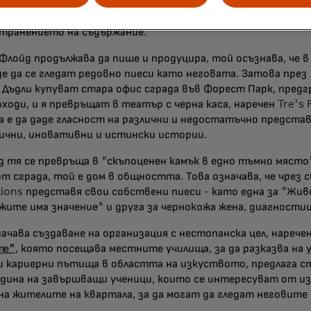
чи допълнителни приходи от 10 милиарда долара, ако работ
ставеността при разработването, финансирането, марке
транението на съдържание.
Флойд продължава да пише и продуцира, той осъзнава, че 
де да се гледат редовно пиеси като неговата. Затова през
 Дъдли купуват стара офис сграда във Форест Парк, предг
оходи, и я превръщат в театър с черна каса, наречен Tre's 
 е да даде гласност на различни и недостатъчно представ
чни, иновативни и истински истории.
д тя се превръща в "скъпоценен камък в едно тъмно място
от сграда, той е дом в общността. Това означава, че чрез 
ions представя свои собствени пиеси - като една за "Жи
жите има значение" и друга за чернокожа жена, диагностиц
начава създаване на организация с нестопанска цел, нарече
те"
, която посещава местните училища, за да разказва на 
и кариерни пътища в областта на изкуството, предлага с
одина на завършващи ученици, които се интересуват от из
на жителите на квартала, за да могат да гледат неговите