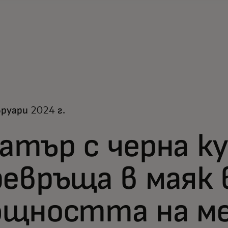
руари 2024 г.
атър с черна к
ревръща в маяк 
бщността на м