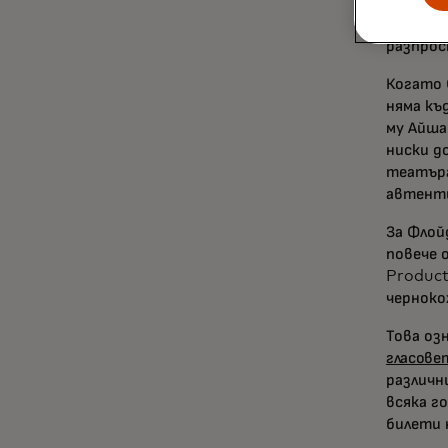
да полу
равнопо
разпрос
Когато 
няма къ
му Айша
ниски д
театъра
автенти
За Флой
повече 
Product
черноко
Това оз
гласове
различн
всяка г
билети 