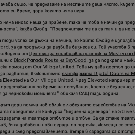
начава също, че предлагаме на местните деца място, къдет
ото си време, дори когато няма игра.
о няма много неща за правене, така че това е начин да пр
ности", казва Флойд. "Предпочитам те да са там и да не са
 този успех се дължи на начина, по който Флойд е използва
ard, за да продължи да развива бизнеса си. Той участва в
ъководена от
Центъра за приобщаващ растеж на Mastercard
ничи с
Black Parade Route на BeyGood
, за да подкрепи малк
еска помощ от
Our Village United
. Това му дава достъп до
 за развитие, включително
платформата Digital Doors на 
а Elevated на
Our Village United. Чрез Elevated например т
 представления по време на пътувания, което е безценно,
я за чернокожи момичета" обикаля САЩ тази година.
рът дори получи нов облик с любезното съдействие на Ma
ата победители в конкурса "Безценна изненада" на Strive 
сградата на театъра отвътре и отвън. За да стане теат
ив, бяха добавени нови огради по поръчка, люлеещи се сто
реди и след представлението. Вътре в сградата са отстр