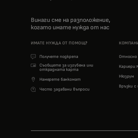
Винаги сме на разположение,
когато имате нужда от нас
ИМАТЕ НУЖДА ОТ ПОМОЩ?
КОМПАН
Получете подкрепа
Относн
Съобщете за изгубена или
o
Кариери
открадната карта
Нюзрум
Намерете банкомат
Връзки с
Често задавани въпроси