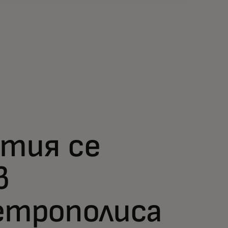
утия се
в
етрополиса