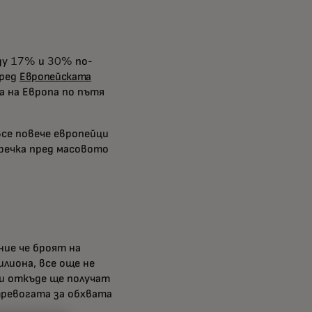
ду 17% и 30% по-
оред
Европейската
а на Европа по пътя
се повече европейци
речка пред масовото
ние че броят на
лиона, все още не
и откъде ще получат
тревогата за обхвата