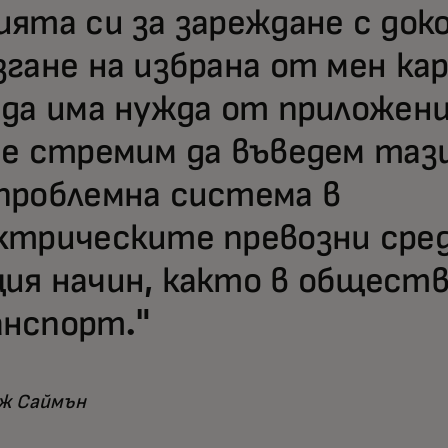
ията си за зареждане с док
згане на избрана от мен кар
 да има нужда от приложени
се стремим да въведем таз
проблемна система в
ктрическите превозни сре
ия начин, както в общест
нспорт."
ж Саймън