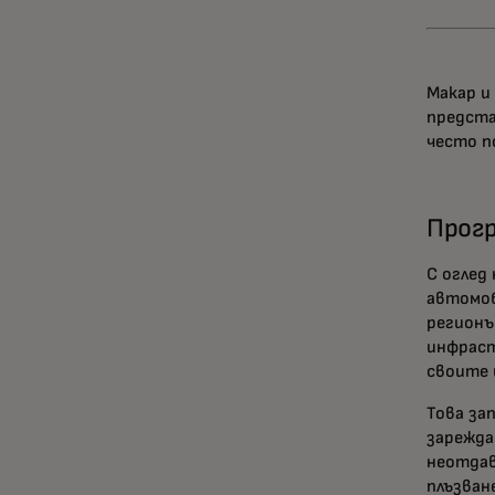
Макар и
предста
често п
Прогр
С оглед
автомо
регионъ
инфраст
своите
Това за
зарежда
неотдав
плъзван