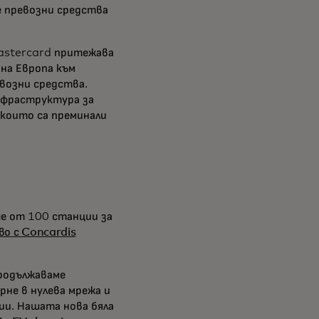
е превозни средства
Mastercard притежава
на Европа към
возни средства.
нфраструктура за
 които са преминали
че от 100 станции за
о с Concardis
продължаваме
рне в нулева мрежа и
ии. Нашата нова бяла