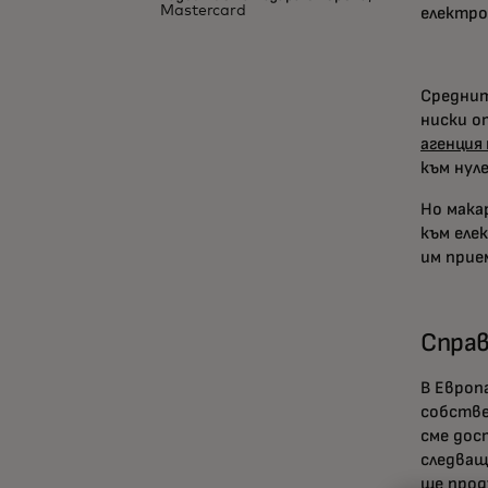
Mastercard
електро
Среднит
ниски о
агенция 
към нул
Но мака
към еле
им прие
Спра
В Европ
собстве
сме дос
следващ
ще прод