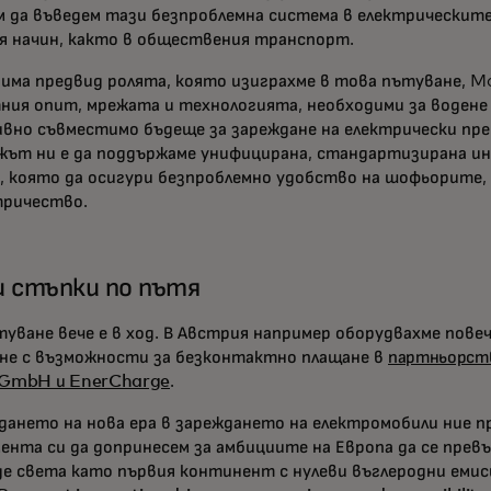
 да въведем тази безпроблемна система в електрическит
я начин, както в обществения транспорт.
 има предвид ролята, която изиграхме в това пътуване, 
ния опит, мрежата и технологията, необходими за водене 
вно съвместимо бъдеще за зареждане на електрически пре
ът ни е да поддържаме унифицирана, стандартизирана и
, която да осигури безпроблемно удобство на шофьорите,
тричество.
 стъпки по пътя
туване вече е в ход. В Австрия например оборудвахме пове
не с възможности за безконтактно плащане в
партньорств
 GmbH и EnerCharge
.
дането на нова ера в зареждането на електромобили ние 
ента си да допринесем за амбициите на Европа да се превъ
де света като първия континент с нулеви въглеродни емис