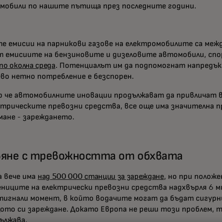
мобили по нашите пътища през последните години.
е емисии на парникови газове на електромобилите са меж
т емисиите на бензиновите и дизеловите автомобили, сп
по околна среда
. Потенциалът им да подпомогнат напредък
ево нетно потребление е безспорен.
р че автомобилните иновации продължават да привличат в
ктрическите превозни средства, все още има значителна п
мане - зареждането.
вяне с тревожността от обхвата
а вече има
над 500 000 станции за зареждане
, но при положе
ниците на електрически превозни средства надхвърля 6 ми
тигнали момент, в който водачите могат да бъдат сигурн
ото си зареждане. Докато Европа не реши този проблем, 
ължава.