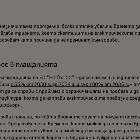
 незначителна поотделно, всяка стъпка увеличи времето з
влява триенето, което скептиците на електрическите п
осочват като причина да не преминат към гориво.
ес в плащанията
 на амбицията на ЕС "Fit for 55" - да се намалят средните 
били
с 55% от 2030 г. до 2034 г. и със 100% от 2035 г.
- от
т да се справи с проблема с ограниченията на пробега и да
руктура, която да направи електрическите превозни сред
 шофьори.
почва с начина, по който водачите могат да получат дост
не. Представете си времето, което можех да спестя по вр
нашното си пътуване, ако можех да платя за зареждането 
е на избрана от мен карта - и без да има нужда от приложен