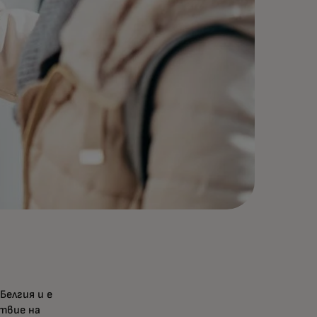
елгия и е
твие на