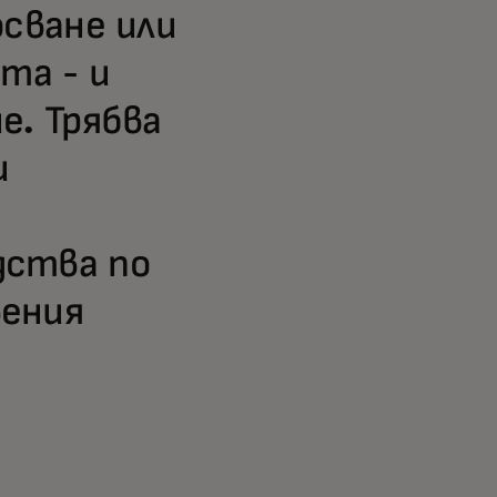
осване или
та - и
е. Трябва
и
дства по
вения