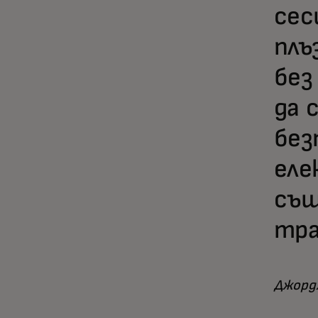
сес
плъ
без
да 
без
еле
същ
тра
Джорд