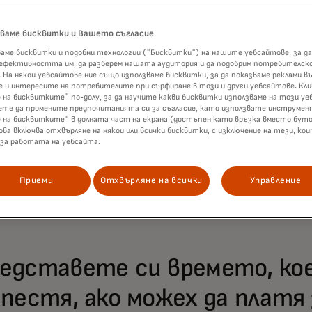
опит знам, че не ежедневните пътувания са предизвикате
зваме бисквитки и Вашето съгласие
апример знам къде са най-добрите места за спиране и заре
ак, когато пътувам по-далеч - на гости на приятели или на 
аме бисквитки и подобни технологии ("Бисквитки") на нашите уебсайтове, за да
 ефективността им, да разберем нашата аудитория и да подобрим потребителск
удно да се отърва от несигурността къде ще бъде следва
 На някои уебсайтове ние също използваме бисквитки, за да показваме реклами въ
.
 и интересите на потребителите при сърфиране в този и други уебсайтове. Кл
 на бисквитките" по-долу, за да научите какви бисквитки използваме на този уе
ете да промените предпочитанията си за съгласие, като използвате инструмен
 се сблъсках и с още един пласт на този проблем. По време 
е на бисквитките" в долната част на екрана (достъпен като връзка вместо буто
е установих, че автомобилът ми е със слаб заряд, и намер
ова включва отхвърляне на някои или всички бисквитки, с изключение на тези, ко
да го включа. И все пак - като потребител, който използва 
 за работата на уебсайта.
рябваше да изтегля ново приложение, да въведа данните си
я профила си, преди дори да помисля за зареждане на авто
Приеми
Отхвърляне на всички
Управление
едставете си времето, ко
спестя, ако можех да платя 