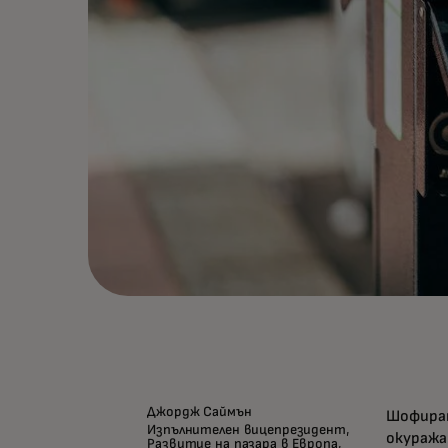
Джордж Саймън
Шофиран
Изпълнителен вицепрезидент,
окуража
Развитие на пазара в Европа,