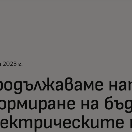
 2023 г.
родължаваме на
ормиране на бъ
лектрическите 