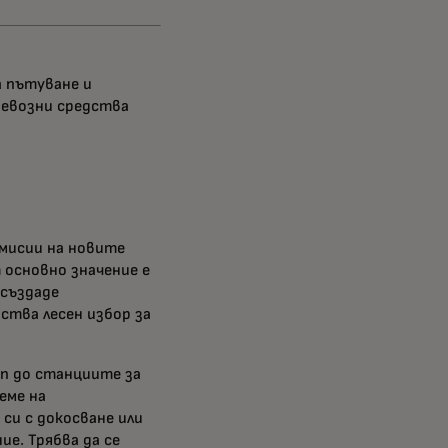
а пътуване и
ревозни средства
емисии на новите
 основно значение е
 създаде
ства лесен избор за
ъп до станциите за
еме на
си с докосване или
ие. Трябва да се