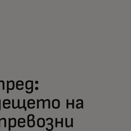
пред:
дещето на
превозни