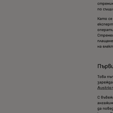
стремим
по същи
Като се
експерт
операти
Стремеж
плащане
на елек
Първи
Това пъ
зарежда
Austria
С въвеж
ангажим
да пове