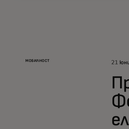
МОБИЛНОСТ
21 юни
П
Ф
е