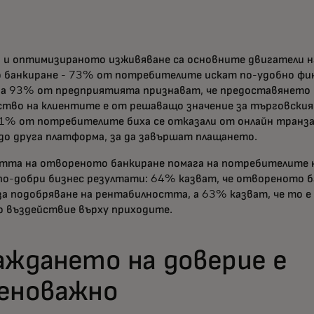
и оптимизираното изживяване са основните двигатели н
 банкиране - 73% от потребителите искат по-удобно фи
 а 93% от предприятията признават, че предоставянето 
ство на клиентите е от решаващо значение за търговския 
% от потребителите биха се отказали от онлайн транза
до друга платформа, за да завършат плащането.
тта на отвореното банкиране помага на потребителите 
о-добри бизнес резултати: 64% казват, че отвореното б
за подобряване на рентабилността, а 63% казват, че то е
о въздействие върху приходите.
аждането на доверие е
еноважно