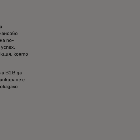
а
нансово
на по-
успех.
кция, която
на B2B да
анкиране е
 оказало