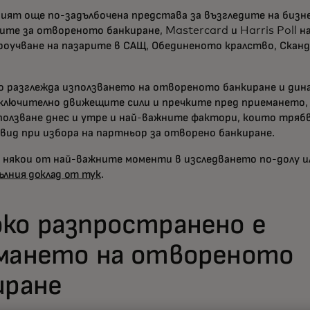
бият още по-задълбочена представа за възгледите на бизне
те за отвореното банкиране, Mastercard и Harris Poll н
роучване на пазарите в САЩ, Обединеното кралство, Сканд
 разглежда използването на отвореното банкиране и дин
включително движещите сили и пречките пред приемането
зползване днес и утре и най-важните фактори, които трябв
вид при избора на партньор за отворено банкиране.
 някои от най-важните моменти в изследването по-долу и
ълния доклад от тук
.
ко разпространено е
мането на отвореното
иране