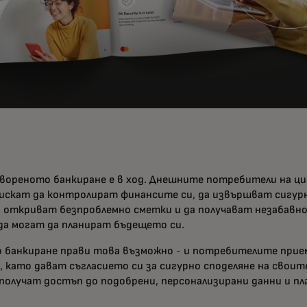
вореното банкиране е в ход. Днешните потребители на ц
искат да контролират финансите си, да извършват сигурн
а откриват безпроблемно сметки и да получават незабавн
а да могат да планират бъдещето си.
 банкиране прави това възможно - и потребителите при
 като дават съгласието си за сигурно споделяне на своит
а получат достъп до подобрени, персонализирани данни и п