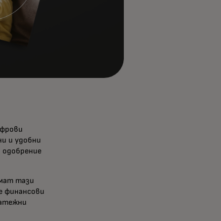
ифрови
и и удобни
о одобрение
емат тази
е финансови
латежни