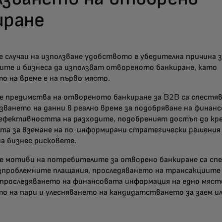
иране
е случаи на използване удобството е убедителна причина 
те и бизнеса да използват отвореното банкиране, като
о на време е на първо място.
 предимства на отвореното банкиране за B2B са спестя
лзването на данни в реално време за подобряване на финан
 ефективността на разходите, подобреният достъп до кр
а за вземане на по-информирани стратегически решения
на бизнес рисковете.
 мотиви на потребителите за отворено банкиране са сп
езпроблемните плащания, проследяването на трансакциите
проследяването на финансовата информация на едно мяст
о на пари и улесняването на кандидатстването за заем и