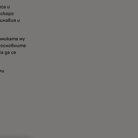
са и
аскоро
инавия и
амиката му
, основните
а да се
ли