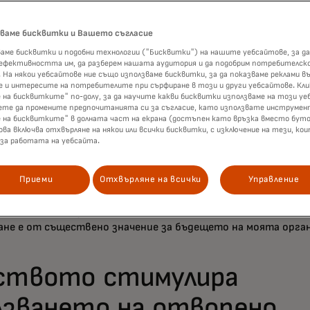
банкиране е широко възприето както от потребителите,
зваме бисквитки и Вашето съгласие
телите, на фона на силния апетит за подобрено цифрово
аме бисквитки и подобни технологии ("Бисквитки") на нашите уебсайтове, за да
 което утвърждава тази технология като ключов компоне
 ефективността им, да разберем нашата аудитория и да подобрим потребителск
нес растеж. Нашето проучване показа, че:
 На някои уебсайтове ние също използваме бисквитки, за да показваме реклами въ
 и интересите на потребителите при сърфиране в този и други уебсайтове. Кл
 потребителите свързват финансовите си сметки дирек
 на бисквитките" по-долу, за да научите какви бисквитки използваме на този уе
ете да промените предпочитанията си за съгласие, като използвате инструмен
менти за изпълнение на финансови задачи.
е на бисквитките" в долната част на екрана (достъпен като връзка вместо буто
ова включва отхвърляне на някои или всички бисквитки, с изключение на тези, ко
 фирмите използват отворено банкиране и са оптимист
 за работата на уебсайта.
ени за по-нататъшното му развитие.
Приеми
Отхвърляне на всички
Управление
акват динамиката в индустрията да се увеличи през сле
, а 91% вярват, че използването на отворено банкиране в
ще нарасне през това време, като 92% са съгласни, че "о
ане е от съществено значение за бъдещето на моята орга
ството стимулира
лзването на отворено