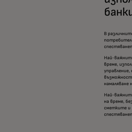
банк
В различнит
потребители
спестяванет
Най-важните
време, изпо
управление,
възможностт
намаляване 
Най-важните
на време, б
сметките и 
спестяванет