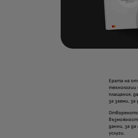
Ерата на от
технологии 
плащания, д
за заеми, з
Отвореното
възможност,
данни, за д
услуги.