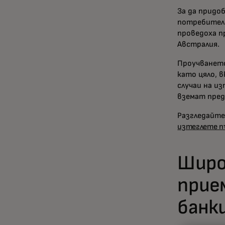
За да придо
потребители
проведоха п
Австралия.
Проучването
като цяло, 
случаи на и
вземат пред
Разгледайте
изтеглете п
Широ
прие
банк