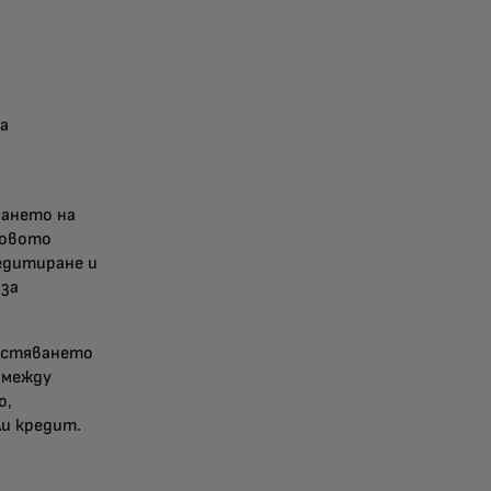
за
ването на
совото
едитиране и
 за
естяването
 между
о,
ли кредит.