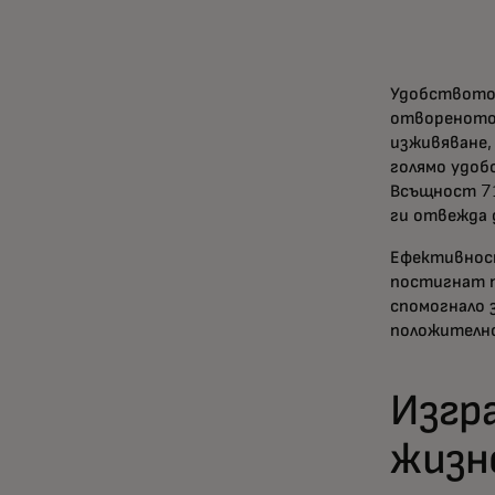
Удобството 
отвореното
изживяване,
голямо удоб
Всъщност 71
ги отвежда 
Ефективнос
постигнат п
спомогнало 
положителн
Изгр
жизн