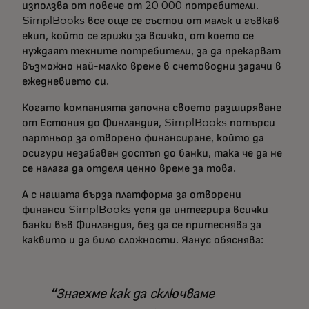
използва от повече от 20 000 потребители.
SimplBooks все още се състои от малък и гъвкав
екип, който се грижи за всичко, от което се
нуждаят техните потребители, за да прекарват
възможно най-малко време в счетоводни задачи в
ежедневието си.
Когато компанията започна своето разширяване
от Естония до Финландия, SimplBooks потърси
партньор за отворено финансиране, който да
осигури незабавен достъп до банки, така че да не
се налага да отделя ценно време за това.
А с нашата бърза платформа за отворени
финанси SimplBooks успя да интегрира всички
банки във Финландия, без да се притеснява за
каквито и да било сложности. Яанус обяснява:
Знаехме как да сключваме