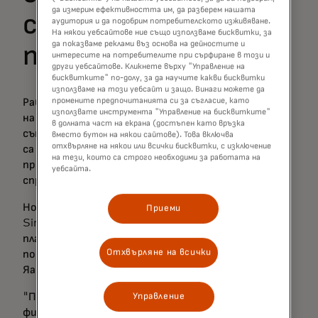
да измерим ефективността им, да разберем нашата
счетоводната
аудитория и да подобрим потребителското изживяване.
На някои уебсайтове ние също използваме бисквитки, за
да показваме реклами въз основа на дейностите и
платформа
интересите на потребителите при сърфиране в този и
други уебсайтове. Кликнете върху "Управление на
бисквитките" по-долу, за да научите какви бисквитки
използваме на този уебсайт и защо. Винаги можете да
промените предпочитанията си за съгласие, като
Работа с купища фактури на бюрото, създаване
използвате инструмента "Управление на бисквитките"
на отчети за фактуриране, проверка и
в долната част на екрана (достъпен като връзка
съпоставяне на транзакциите една по една. Това
вместо бутон на някои сайтове). Това включва
отхвърляне на някои или всички бисквитки, с изключение
са само някои от задачите, с които повечето
на тези, които са строго необходими за работата на
предприятия трябва да се справят, за да се
уебсайта.
справят със счетоводните си нужди.
Но с помощта на отворените финанси
Приеми
SimplBooks успя да създаде счетоводна
платформа "всичко в едно", която освобождава
Отхвърляне на всички
потребителите от времеемки задачи, обяснява
Яанус:
"Партньорството ни позволява да интегрираме
Управление
финансовите данни и плащанията директно в