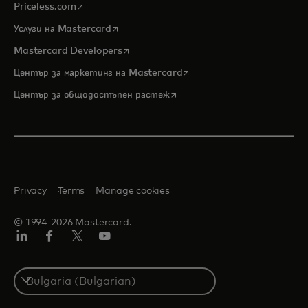
opens in a new tab
Priceless.com
opens in a new tab
Услуги на Mastercard
opens in a new tab
Mastercard Developers
opens in a new tab
Център за маркетинг на Mastercard
opens in a new tab
Център за общодостъпен растеж
Privacy
Terms
Manage cookies
© 1994-2026 Mastercard.
LinkedIn
Facebook
Twitter/X
YouTube
Select
a
country