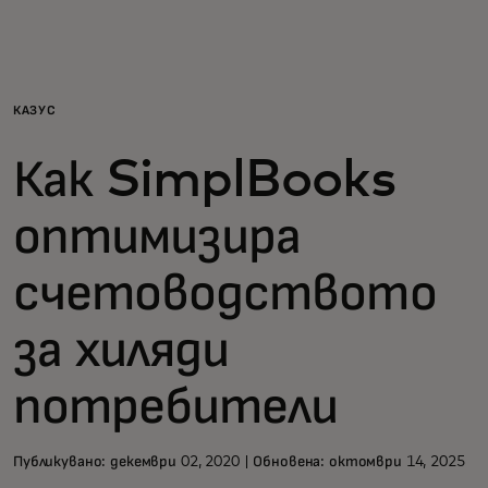
За вас
За бизнес
КАЗУС
Как SimplBooks
За света
оптимизира
За иноватори
счетоводството
Новини и тенденции
за хиляди
потребители
Публикувано: декември 02, 2020 | Обновена: октомври 14, 2025