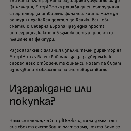
Тъй като платформата разширява услугите си до
Финландия, SimplBooks решава да си сътрудничи
с партньор за отворени финанси, който може да
осигури незабавен достъп до всички банкови
сметки в Северна Европа чрез една проста
интеграция, както и възможност за директно
плащане на фактури.
Разговаряхме с главния изпълнителен директор на
SimplBooks Яанус Райсмаа, за да разберем как
според него отворените финанси могат да бъдат
използвани в областта на счетоводството.
Изграждане или
покупка?
Няма съмнение, че SimplBooks измина дълъг път
със своята счетоводна платформа, която вече се