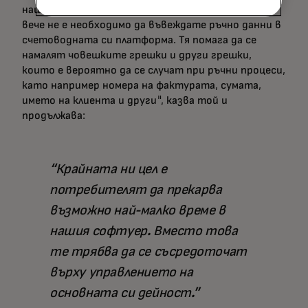
нашата счетоводна платформа. С [Mastercard]
вече не е необходимо да въвеждате ръчно данни в
счетоводната си платформа. Тя помага да се
намалят човешките грешки и други грешки,
които е вероятно да се случат при ръчни процеси,
като например номера на фактурата, сумата,
името на клиента и други", казва той и
продължава:
Крайната ни цел е
потребителят да прекарва
възможно най-малко време в
нашия софтуер. Вместо това
те трябва да се съсредоточат
върху управлението на
основната си дейност.