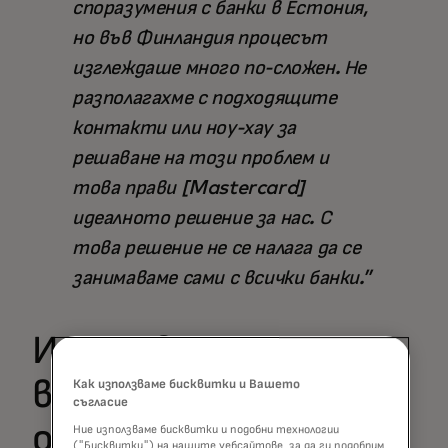
споразумения с банки в Естония,
но във Финландия процесът
изглеждаше много по-сложен. Не
разполагахме с подходящите
контакти или ноу-хау за
решаване на този проблем и
това прави [Mastercard]
идеалното решение за нас. С
това решение не се налага да се
занимаваме сами с всички банки.
Използване на
възможностите на
Как използваме бисквитки и Вашето
съгласие
онлайн банка в
Ние използваме бисквитки и подобни технологии
("Бисквитки") на нашите уебсайтове, за да ги подобрим,