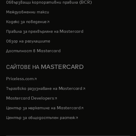
Обвързващи корпоративни правила (BCR)
Междуобменни такси
opens in a new tab
Кодекс за поведение
Правила за прехвърляне на Mastercard
Обзор на регулациите
Достъпност в Mastercard
САЙТОВЕ НА MASTERCARD
opens in a new tab
Priceless.com
opens in a new tab
Търговско разузнаване на Mastercard
opens in a new tab
Mastercard Developers
opens in a new tab
Център за маркетинг на Mastercard
opens in a new tab
Център за общодостъпен растеж