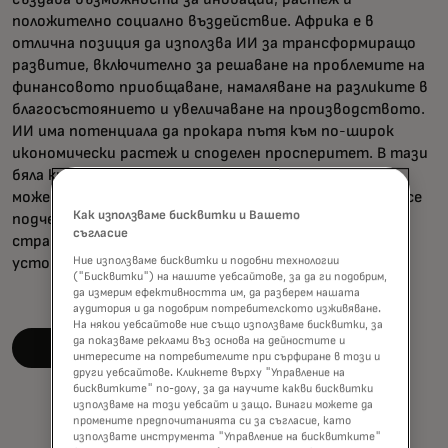
положително социално въздействие. Африка е в
отлична позиция да използва ИИ за трансформиращо
развитие, включително за решаване на проблемите на
финансовото приобщаване, намаляване на разликите в
благосъстоянието и увеличаване на производството.
ИИ има потенциала да прокара пътя към по-широк
икономически растеж и споделен просперитет. В тази
бяла книга се изследва как изкуственият интелект
може да разгърне потенциала на континента, като се
Как използваме бисквитки и Вашето
подчертава ролята на отговорното управление и
съгласие
стратегическото изпълнение за постигане на
Ние използваме бисквитки и подобни технологии
устойчив напредък.
("Бисквитки") на нашите уебсайтове, за да ги подобрим,
да измерим ефективността им, да разберем нашата
аудитория и да подобрим потребителското изживяване.
На някои уебсайтове ние също използваме бисквитки, за
да показваме реклами въз основа на дейностите и
Прочетете бялата книга
интересите на потребителите при сърфиране в този и
други уебсайтове. Кликнете върху "Управление на
бисквитките" по-долу, за да научите какви бисквитки
използваме на този уебсайт и защо. Винаги можете да
промените предпочитанията си за съгласие, като
използвате инструмента "Управление на бисквитките"