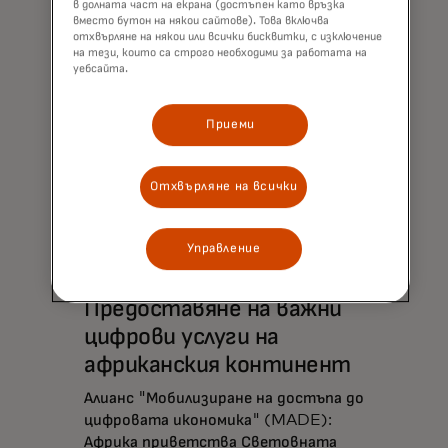
в долната част на екрана (достъпен като връзка
вместо бутон на някои сайтове). Това включва
отхвърляне на някои или всички бисквитки, с изключение
на тези, които са строго необходими за работата на
уебсайта.
Приеми
Отхвърляне на всички
Управление
Предоставяне на важни
цифрови услуги на
африканския континент
Алианс "Мобилизиране на достъпа до
цифровата икономика" (MADE):
Африка приветства Световната