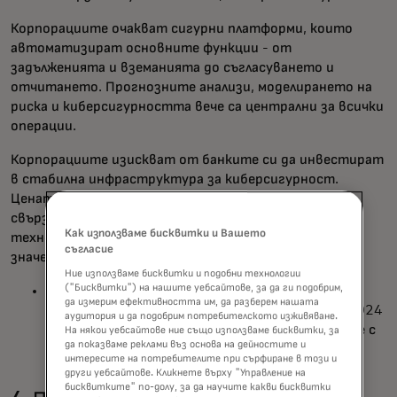
Корпорациите очакват сигурни платформи, които
автоматизират основните функции - от
задълженията и вземанията до съгласуването и
отчитането. Прогнозните анализи, моделирането на
риска и киберсигурността вече са централни за всички
операции.
Корпорациите изискват от банките си да инвестират
в стабилна инфраструктура за киберсигурност.
Цената на нарушението е не само финансова, но и
свързана с репутацията. В света на цифровите
Как използваме бисквитки и Вашето
технологии сигурността е от първостепенно
съгласие
значение.
Ние използваме бисквитки и подобни технологии
("Бисквитки") на нашите уебсайтове, за да ги подобрим,
4,9 млн. долара - средна глобална цена на
да измерим ефективността им, да разберем нашата
нарушение на сигурността на данните през 2024
аудитория и да подобрим потребителското изживяване.
г.; най-високата обща сума досега и увеличение с
На някои уебсайтове ние също използваме бисквитки, за
да показваме реклами въз основа на дейностите и
10% на годишна база[4]
интересите на потребителите при сърфиране в този и
други уебсайтове. Кликнете върху "Управление на
бисквитките" по-долу, за да научите какви бисквитки