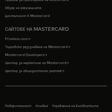
Обзор на регулациите
Достъпност в Mastercard
САЙТОВЕ НА MASTERCARD
opens in a new tab
Priceless.com
opens in a new tab
Търговско разузнаване на Mastercard
opens in a new tab
Mastercard Developers
opens in a new tab
Център за маркетинг на Mastercard
opens in a new tab
Център за общодостъпен растеж
Поверителност
Условия
Управление на бисквитките