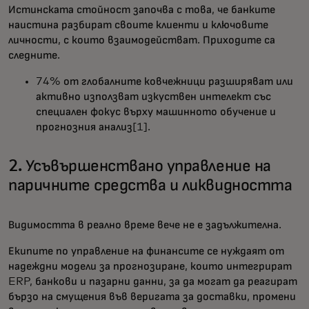
Истинската стойност започва с това, че банките
наистина разбират своите клиенти и ключовите
личности, с които взаимодействат. Приходите са
следните.
74% от глобалните ковчежници разширяват или
активно използват изкуствен интелект със
специален фокус върху машинното обучение и
прогнозния анализ[1].
2. Усъвършенствано управление на
паричните средства и ликвидността
Видимостта в реално време вече не е задължителна.
Екипите по управление на финансите се нуждаят от
надеждни модели за прогнозиране, които интегрират
ERP, банкови и пазарни данни, за да могат да реагират
бързо на смущения във веригата за доставки, промени