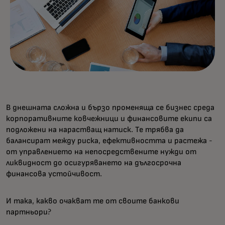
В днешната сложна и бързо променяща се бизнес среда
корпоративните ковчежници и финансовите екипи са
подложени на нарастващ натиск. Те трябва да
балансират между риска, ефективността и растежа -
от управлението на непосредствените нужди от
ликвидност до осигуряването на дългосрочна
финансова устойчивост.
И така, какво очакват те от своите банкови
партньори?