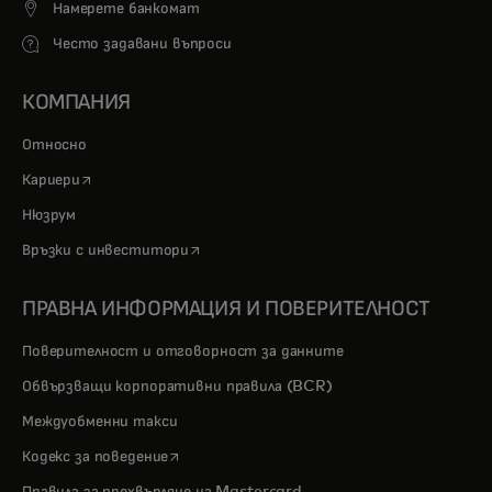
Намерете банкомат
Често задавани въпроси
КОМПАНИЯ
Относно
opens in a new tab
Кариери
Нюзрум
opens in a new tab
Връзки с инвеститори
ПРАВНА ИНФОРМАЦИЯ И ПОВЕРИТЕЛНОСТ
Поверителност и отговорност за данните
Обвързващи корпоративни правила (BCR)
Междуобменни такси
opens in a new tab
Кодекс за поведение
Правила за прехвърляне на Mastercard