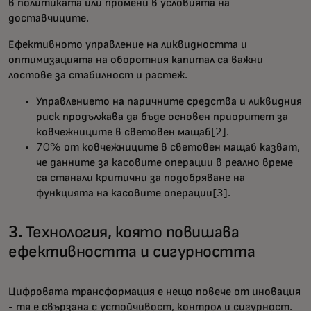
в политиката или промени в условията на
доставчиците.
Ефективното управление на ликвидността и
оптимизацията на оборотния капитал са важни
лостове за стабилност и растеж.
Управлението на паричните средства и ликвидния
риск продължава да бъде основен приоритет за
ковчежниците в световен мащаб[2].
70% от ковчежниците в световен мащаб казват,
че данните за касовите операции в реално време
са станали критични за подобряване на
функцията на касовите операции[3].
3. Технология, която повишава
ефективността и сигурността
Цифровата трансформация е нещо повече от иновация
- тя е свързана с устойчивост, контрол и сигурност.