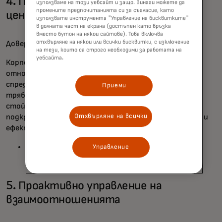
4. Прозрачно и конкурентно
използваме на този уебсайт и защо. Винаги можете да
промените предпочитанията си за съгласие, като
ценообразуване
използвате инструмента "Управление на бисквитките"
в долната част на екрана (достъпен като връзка
вместо бутон на някои сайтове). Това включва
отхвърляне на някои или всички бисквитки, с изключение
Доверието изисква прозрачност.
на тези, които са строго необходими за работата на
уебсайта.
Корпорациите редовно сравняват своите банки по
отношение на лихвените проценти, валутните
спредове, таксите и възвръщаемостта. Банките
Приеми
трябва ясно да формулират своето предложение за
стойност и да са готови да участват в открити,
Отхвърляне на всички
подкрепени с данни разговори за ценообразуването и
ефективността и за стойността, която те носят.
80% от корпорациите се затрудняват с
Управление
видимостта на глобалните банкови такси[5]
5. Проактивно управление на
взаимоотношенията