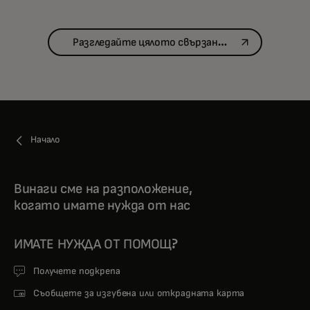
opens in a new tab
Разгледайте цялото свързано
съдържание
Начало
Винаги сме на разположение,
когато имате нужда от нас
ИМАТЕ НУЖДА ОТ ПОМОЩ?
Получете подкрепа
Съобщете за изгубена или открадната карта