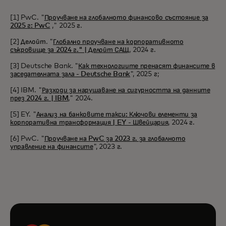
[1] PwC. "
Проучване на глобалното финансово състояние за
2025 г: PwC
," 2025 г.
[2] Делойт. "
Глобално проучване на корпоративното
съкровище за 2024 г." | Делойт САЩ
, 2024 г.
[3] Deutsche Bank. "
Как технологиите пренасят финансите в
заседателната зала - Deutsche Bank
", 2025 г;
[4] IBM. "
Разходи за нарушаване на сигурността на данните
през 2024 г. | IBM
," 2024.
[5] EY. "
Анализ на банковите такси: Ключови елементи за
корпоративна трансформация | EY - Швейцария
, 2024 г.
[6] PwC. "
Проучване на PwC за 2023 г. за глобалното
управление на финансите
", 2023 г.