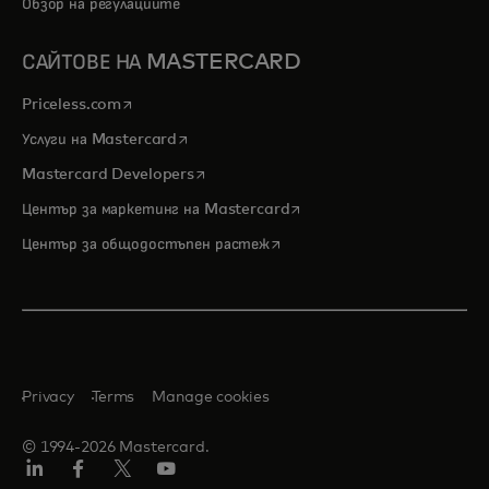
Обзор на регулациите
САЙТОВЕ НА MASTERCARD
opens in a new tab
Priceless.com
opens in a new tab
Услуги на Mastercard
opens in a new tab
Mastercard Developers
opens in a new tab
Център за маркетинг на Mastercard
opens in a new tab
Център за общодостъпен растеж
Privacy
Terms
Manage cookies
© 1994-2026 Mastercard.