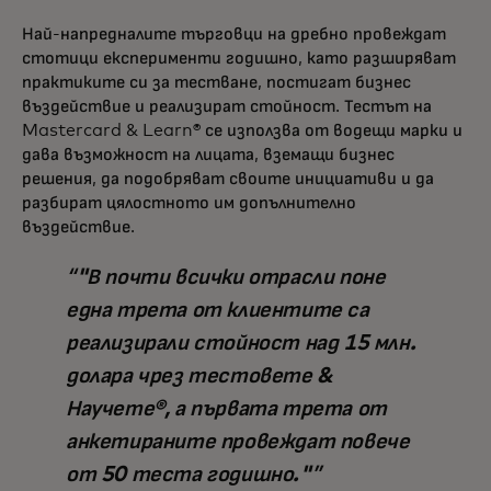
Най-напредналите търговци на дребно провеждат
стотици експерименти годишно, като разширяват
практиките си за тестване, постигат бизнес
въздействие и реализират стойност. Тестът на
Mastercard & Learn® се използва от водещи марки и
дава възможност на лицата, вземащи бизнес
решения, да подобряват своите инициативи и да
разбират цялостното им допълнително
въздействие.
"В почти всички отрасли поне
една трета от клиентите са
реализирали стойност над 15 млн.
долара чрез тестовете &
Научете®, а първата трета от
анкетираните провеждат повече
от 50 теста годишно."