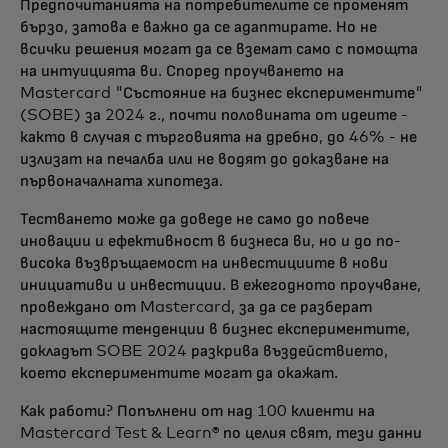
Предпочитанията на потребителите се променят
бързо, затова е важно да се адаптирате. Но не
всички решения могат да се вземат само с помощта
на интуицията ви. Според проучването на
Mastercard "Състояние на бизнес експериментите"
(SOBE) за 2024 г., почти половината от идеите -
както в случая с търговията на дребно, до 46% - не
излизат на печалба или не водят до доказване на
първоначалната хипотеза.
Тестването може да доведе не само до повече
иновации и ефективност в бизнеса ви, но и до по-
висока възвръщаемост на инвестициите в нови
инициативи и инвестиции. В ежегодното проучване,
провеждано от Mastercard, за да се разберат
настоящите тенденции в бизнес експериментите,
докладът SOBE 2024 разкрива въздействието,
което експериментите могат да окажат.
Как работи? Попълнени от над 100 клиенти на
Mastercard Test & Learn® по целия свят, тези данни