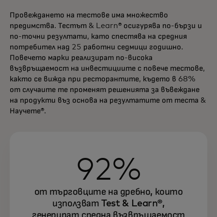
Провеждането на тестове има множество
предимства. Тестът & Learn® осигурява по-бързи и
по-точни резултати, като спестява на средния
потребител над 25 работни седмици годишно.
Повечето марки реализират по-висока
възвръщаемост на инвестициите с повече тестове,
както се вижда при ресторантите, където в 68%
от случаите те променят решенията за въвеждане
на продукти въз основа на резултатите от теста &
Научете®.
92%
от търговците на дребно, които
използват Test & Learn®,
генерират средна възвръщаемост