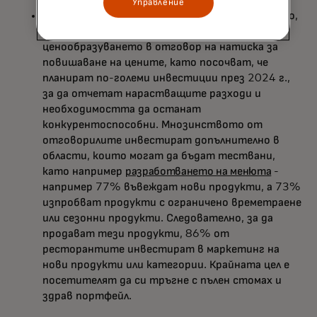
Управление
Ресторант:
Подобно на търговията на дребно,
ресторантите се концентрират върху
ценообразуването в отговор на натиска за
повишаване на цените, като посочват, че
планират по-големи инвестиции през 2024 г.,
за да отчетат нарастващите разходи и
необходимостта да останат
конкурентоспособни. Мнозинството от
отговорилите инвестират допълнително в
области, които могат да бъдат тествани,
като например
разработването на менюта
-
например 77% въвеждат нови продукти, а 73%
изпробват продукти с ограничено времетраене
или сезонни продукти. Следователно, за да
продават тези продукти, 86% от
ресторантите инвестират в маркетинг на
нови продукти или категории. Крайната цел е
посетителят да си тръгне с пълен стомах и
здрав портфейл.