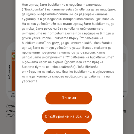
Ние използваме бисквитки и подобни технологии
инвестират в разпределение на
("Бисквитки") на нашите уебсайтове, за да ги подобрим,
пространството, а 52% отделят ресурси за
да измерим ефективността им, да разберем нашата
сезонно предлагане на стоки.
аудитория и да подобрим потребителското изживяване.
На някои уебсайтове ние също използваме бисквитки, за
да показваме реклами въз основа на дейностите и
интересите на потребителите при сърфиране в този и
други уебсайтове. Кликнете върху "Управление на
бисквитките" по-долу, за да научите какви бисквитки
използваме на този уебсайт и защо. Винаги можете да
промените предпочитанията си за съгласие, като
използвате инструмента "Управление на бисквитките"
в долната част на екрана (достъпен като връзка
вместо бутон на някои сайтове). Това включва
отхвърляне на някои или всички бисквитки, с изключение
на тези, които са строго необходими за работата на
уебсайта.
Приеми
Всички резултати се основават на самостоятелно
отчетени данни от подгрупа клиенти на Test & Learn® през
2024 г.
Отхвърляне на всички