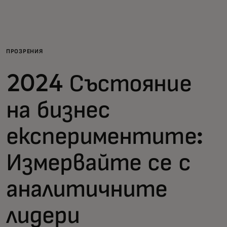
За вас
За бизнес
ПРОЗРЕНИЯ
2024 Състояние
За света
на бизнес
За иноватори
експериментите:
Новини и тенденции
Измервайте се с
аналитичните
лидери