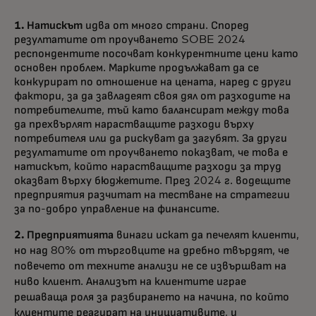
1. Натискът
идва от много страни. Според
резултатите от проучването SOBE 2024
респондентите посочват конкурентните цени като
основен проблем. Марките продължават да се
конкурират по отношение на цената, наред с други
фактори, за да завладеят своя дял от разходите на
потребителите, тъй като балансират между това
да прехвърлят нарастващите разходи върху
потребителя или да рискуват да загубят. За други
резултатите от проучването показват, че това е
натискът, който нарастващите разходи за труд
оказват върху бюджетите. През 2024 г. водещите
предприятия разчитат на тестване на стратегии
за по-добро управление на финансите.
2. Предприятията
винаги искат да печелят клиенти,
но над 80% от търговците на дребно твърдят, че
повечето от техните анализи не се извършват на
ниво клиент. Анализът на клиентите играе
решаваща роля за разбирането на начина, по който
клиентите реагират на инициативите, и