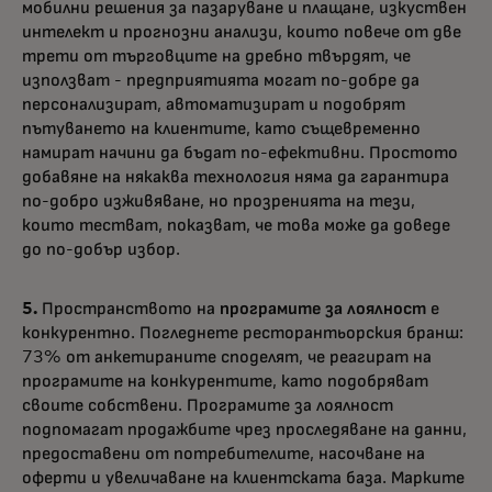
мобилни решения за пазаруване и плащане, изкуствен
интелект и прогнозни анализи, които повече от две
трети от търговците на дребно твърдят, че
използват - предприятията могат по-добре да
персонализират, автоматизират и подобрят
пътуването на клиентите, като същевременно
намират начини да бъдат по-ефективни. Простото
добавяне на някаква технология няма да гарантира
по-добро изживяване, но прозренията на тези,
които тестват, показват, че това може да доведе
до по-добър избор.
5.
Пространството на
програмите за лоялност
е
конкурентно. Погледнете ресторантьорския бранш:
73% от анкетираните споделят, че реагират на
програмите на конкурентите, като подобряват
своите собствени. Програмите за лоялност
подпомагат продажбите чрез проследяване на данни,
предоставени от потребителите, насочване на
оферти и увеличаване на клиентската база. Марките