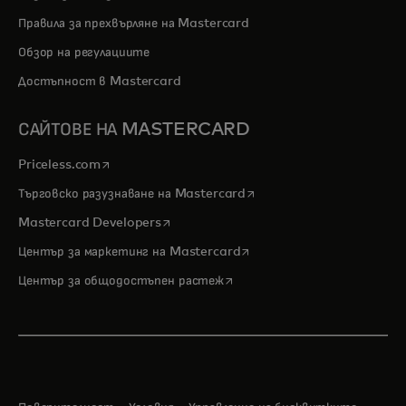
Правила за прехвърляне на Mastercard
Обзор на регулациите
Достъпност в Mastercard
САЙТОВЕ НА MASTERCARD
opens in a new tab
Priceless.com
opens in a new tab
Търговско разузнаване на Mastercard
opens in a new tab
Mastercard Developers
opens in a new tab
Център за маркетинг на Mastercard
opens in a new tab
Център за общодостъпен растеж