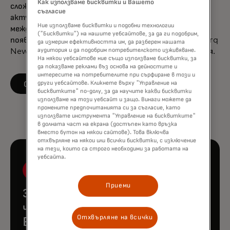
Как използваме бисквитки и Вашето
сложните икономически концепции достъпни и
съгласие
актуални и е търсен коментатор в местни и
Ние използваме бисквитки и подобни технологии
международни медии. Нейните прозрения често се
("Бисквитки") на нашите уебсайтове, за да ги подобрим,
появяват в платформи като Bloomberg TV и Asharq
да измерим ефективността им, да разберем нашата
News, както и в различни печатни и онлайн издания.
аудитория и да подобрим потребителското изживяване.
На някои уебсайтове ние също използваме бисквитки, за
да показваме реклами въз основа на дейностите и
интересите на потребителите при сърфиране в този и
opens in a new tab
Следвайте в LinkedIn
други уебсайтове. Кликнете върху "Управление на
бисквитките" по-долу, за да научите какви бисквитки
използваме на този уебсайт и защо. Винаги можете да
промените предпочитанията си за съгласие, като
използвате инструмента "Управление на бисквитките"
в долната част на екрана (достъпен като връзка
вместо бутон на някои сайтове). Това включва
отхвърляне на някои или всички бисквитки, с изключение
на тези, които са строго необходими за работата на
уебсайта.
Приеми
Запознайте се с останалите
членове на екипа на Mastercard
Отхвърляне на всички
Economics Institute