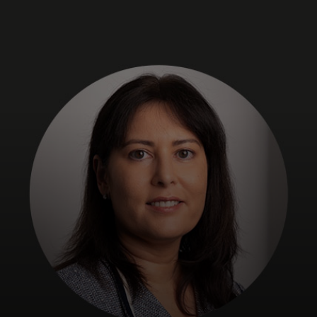
За вас
За бизнес
За света
За иноватори
Новини и тенденции