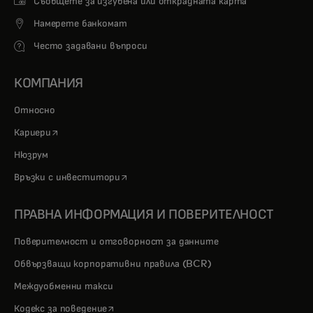
Съобщете за изгубена или открадната карта
Намерете банкомат
Често задавани въпроси
КОМПАНИЯ
Относно
opens in a new tab
Кариери
Нюзрум
opens in a new tab
Връзки с инвеститори
ПРАВНА ИНФОРМАЦИЯ И ПОВЕРИТЕЛНОСТ
Поверителност и отговорност за данните
Обвързващи корпоративни правила (BCR)
Междуобменни такси
opens in a new tab
Кодекс за поведение