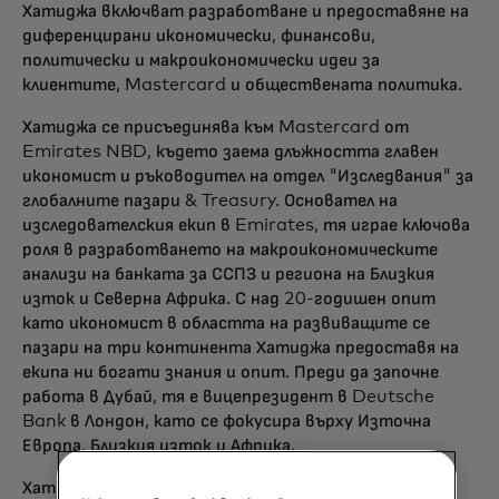
Хатиджа включват разработване и предоставяне на
диференцирани икономически, финансови,
политически и макроикономически идеи за
клиентите, Mastercard и обществената политика.
Хатиджа се присъединява към Mastercard от
Emirates NBD, където заема длъжността главен
икономист и ръководител на отдел "Изследвания" за
глобалните пазари & Treasury. Основател на
изследователския екип в Emirates, тя играе ключова
роля в разработването на макроикономическите
анализи на банката за ССПЗ и региона на Близкия
изток и Северна Африка. С над 20-годишен опит
като икономист в областта на развиващите се
пазари на три континента Хатиджа предоставя на
екипа ни богати знания и опит. Преди да започне
работа в Дубай, тя е вицепрезидент в Deutsche
Bank в Лондон, като се фокусира върху Източна
Европа, Близкия изток и Африка.
Хатиджа е известна с умението си да прави