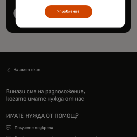
Управление
Вижте повече членове на екипа
Нашият екип
Винаги сме на разположение,
когато имате нужда от нас
ИМАТЕ НУЖДА ОТ ПОМОЩ?
Получете подкрепа