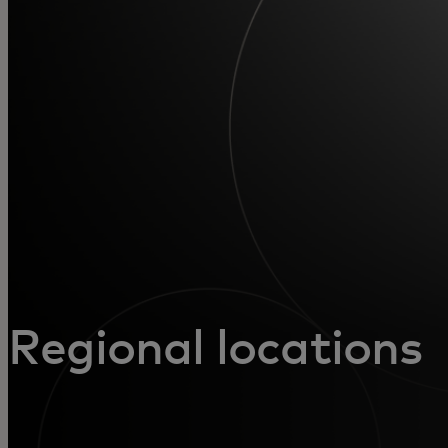
За вас
За бизнес
За света
За иноватори
Новини и тенденции
Regional locations