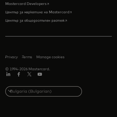
opens in a new tab
Mastercard Developers
opens in a new tab
Център за маркетинг на Mastercard
opens in a new tab
Център за общодостъпен растеж
Privacy
Terms
Manage cookies
© 1994-2026 Mastercard.
LinkedIn
Facebook
Twitter/X
YouTube
Select
a
country