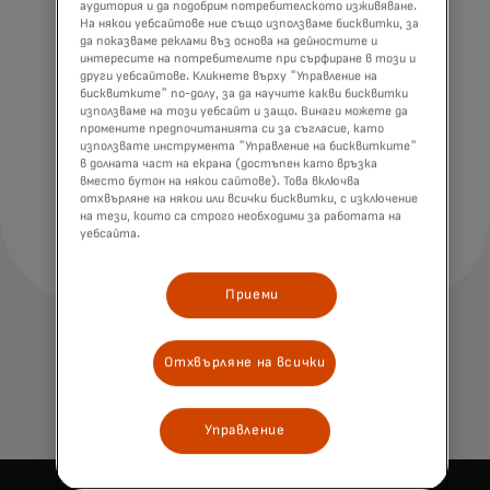
аудитория и да подобрим потребителското изживяване.
На някои уебсайтове ние също използваме бисквитки, за
да показваме реклами въз основа на дейностите и
интересите на потребителите при сърфиране в този и
други уебсайтове. Кликнете върху "Управление на
бисквитките" по-долу, за да научите какви бисквитки
използваме на този уебсайт и защо. Винаги можете да
промените предпочитанията си за съгласие, като
използвате инструмента "Управление на бисквитките"
в долната част на екрана (достъпен като връзка
вместо бутон на някои сайтове). Това включва
отхвърляне на някои или всички бисквитки, с изключение
на тези, които са строго необходими за работата на
уебсайта.
Приеми
Отхвърляне на всички
Управление