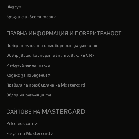
Нюзрум
opens in a new tab
Връзки с инвеститори
ПРАВНА ИНФОРМАЦИЯ И ПОВЕРИТЕЛНОСТ
Поверителност и отговорност за данните
Обвързващи корпоративни правила (BCR)
Междуобменни такси
opens in a new tab
Кодекс за поведение
Правила за прехвърляне на Mastercard
Обзор на регулациите
САЙТОВЕ НА MASTERCARD
opens in a new tab
Priceless.com
opens in a new tab
Услуги на Mastercard